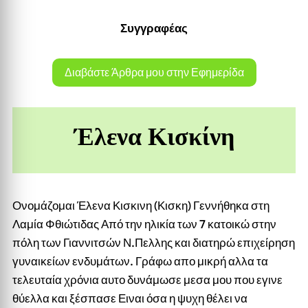
Συγγραφέας
Διαβάστε Άρθρα μου στην Εφημερίδα
Έλενα Κισκίνη
Ονομάζομαι Έλενα Κισκινη (Κισκη) Γεννήθηκα στη
Λαμία Φθιώτιδας Από την ηλικία των 7 κατοικώ στην
πόλη των Γιαννιτσών Ν.Πελλης και διατηρώ επιχείρηση
γυναικείων ενδυμάτων. Γράφω απο μικρή αλλα τα
τελευταία χρόνια αυτο δυνάμωσε μεσα μου που εγινε
θύελλα και ξέσπασε Ειναι όσα η ψυχη θέλει να