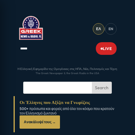
ΕΛ
|
EN
LIVE
Η Ελληνική Εφημερίδα της Ομογένειας στις ΗΠΑ, Νέα, Πολιτισμός και Τέχνη
The Greek Newspaper & the Greek Radio in the USA
Οι Έλληνες που Αξίζει να Γνωρίζεις
500+ πρόσωπα και φορείς από όλο τον κόσμο που κρατούν
τον Ελληνισμό ζωντανό
Ανακάλυψέ τους →