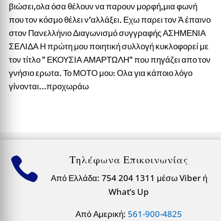
βιώσει,ολα όσα θέλουν να παρουν μορφή,μια φωνή
που τον κόσμο θέλει ν’αλλάξει. Εχω παρει τον Ά έπαινο
στον Πανελλήνιο Διαγωνισμό συγγραφής ΑΣΗΜΕΝΙΑ
ΣΕΛΙΔΑ Η πρώτη μου ποιητική συλλογή κυκλοφορεί με
τον τίτλο " ΕΚΟΥΣΙΑ ΑΜΑΡΤΩΛΗ" που πηγάζει απο τον
γνήσιο ερωτα. Το ΜΟΤΟ μου: Ολα για κάποιο λόγο
γίνονται...προχωράω
Τηλέφωνα Επικοινωνίας

Από Ελλάδα: 754 204 1311 μέσω Viber ή
What’s Up
Από Αμερική:
561-900-4825