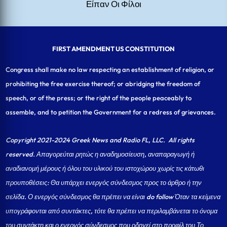
Είπαν Οι Φίλοι
FIRST AMENDMENT US CONSTITUTION
Congress shall make no law respecting an establishment of religion, or
prohibiting the free exercise thereof; or abridging the freedom of
speech, or of the press; or the right of the people peaceably to
assemble, and to petition the Government for a redress of grievances.
Copyright 2021-2024 Greek News and Radio FL, LLC
. All rights
reserved. Απαγορεύται ρητώς η αναδημοσίευση, αναπαραγωγή ή
αναδιανομή μέρους ή όλου του υλικού του ιστοχώρου χωρίς τις κάτωθι
προυποθέσεις: Θα υπάρχει ενεργός σύνδεσμος προς το άρθρο ή την
σελίδα.
Ο ενεργός σύνδεσμος θα πρέπει να είναι do follow Όταν τα κείμενα
υπογράφονται από συντάκτες, τότε θα πρέπει να περιλαμβάνεται το όνομα
του συντάκτη και ο ενεργός σύνδεσμος που οδηγεί στο προφίλ του Το