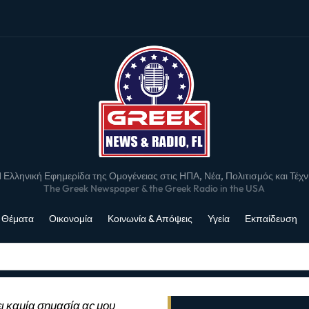
 Ελληνική Εφημερίδα της Ομογένειας στις ΗΠΑ, Νέα, Πολιτισμός και Τέχ
The Greek Newspaper & the Greek Radio in the USA
 Θέματα
Οικονομία
Κοινωνία & Απόψεις
Υγεία
Εκπαίδευση
ι καμία σημασία ας μου