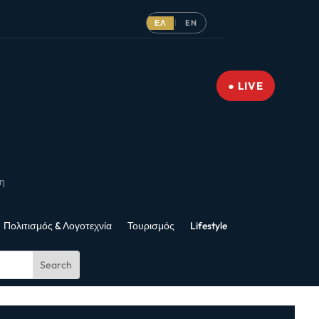
ΕΛ
EN
|
● LIVE
νη
Πολιτισμός & Λογοτεχνία
Τουρισμός
Lifestyle