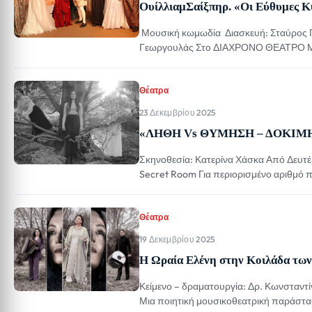
ΟυίλλιαμΣαίξπηρ. «Οι Εύθυμες 
Μουσική κωμωδία Διασκευή: Σταύρος Π
Γεωργουλάς Στο ΔΙΑΧΡΟΝΟ ΘΕΑΤΡΟ ΜΑ
ερμηνεύει για 4η φορά η Μαίρη Βιδάλη κ
Μπάμπης Χατζηδάκης Μαζί τους η πρωτ
Θέατρα
23 Δεκεμβρίου 2025
«ΛΗΘΗ Vs ΘΥΜΗΣΗ – ΔΟΚΙΜΗ ΠΟ
Σκηνοθεσία: Κατερίνα Χάσκα Από Δευτέ
Secret Room Για περιορισμένο αριθ
ΛΑΒΥΡΙΝΘΟΣ; Τι μένει όταν οι αναμνήσε
που υπήρξαμε και στον ενήλικα που οι
Θέατρα
19 Δεκεμβρίου 2025
Η Ωραία Ελένη στην Κοιλάδα τω
Κείμενο – δραματουργία: Δρ. Κωνσταν
Μια ποιητική μουσικοθεατρική παράστασ