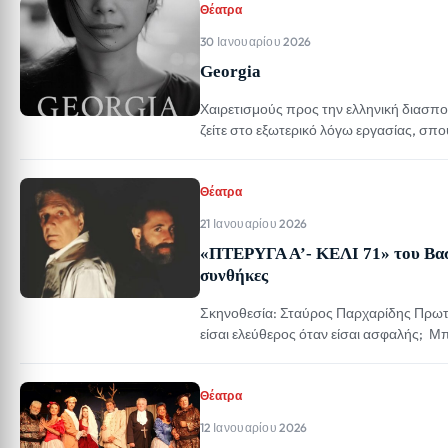
Θέατρα
30 Ιανουαρίου 2026
Georgia
Χαιρετισμούς προς την ελληνική διασπορ
ζείτε στο εξωτερικό λόγω εργασίας, σπο
μου πορεία ήταν διαφορετική. Γεννήθηκ
δύσκολη περίοδο κατά την οποία […]
Θέατρα
21 Ιανουαρίου 2026
«ΠΤΕΡΥΓΑ Α’- ΚΕΛΙ 71» του Βασί
συνθήκες
Σκηνοθεσία: Σταύρος Παρχαρίδης Πρω
είσαι ελεύθερος όταν είσαι ασφαλής; 
ΑΛΚΜΗΝΗ Από Σάββατο 24 Ιανουαρίου
Σάββατο 24 Ιανουαρίου και κάθε Σαββατ
Θέατρα
12 Ιανουαρίου 2026