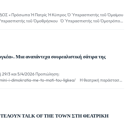
Σ « Πρόσωπα Ἡ Πατρίς Ἡ Κύπρος Ὁ Ὑπερασπιστὴς τοῦ Ὁμαίμου
περασπιστὴς τοῦ Ὁμοθρήσκου Ὁ Ὑπερασπιστὴς τοῦ Ὁμοτρόπου
ατρίςΕγώ είμαι η γη που ανέθρεψε ήρωες και έκτισε ναούς. Αλλά
ή, και χωρίς […]
γκέα». Μια αναπάντεχα σουρεαλιστική σάτιρα της
 29/3 και 5/4/2026 Προπώληση:
lkmini-i-dimokratia-me-to-mati-tou-ligkea/ Η θεατρική παράσταση
της Κωνσταντίνας Γιαμπουράνη, δεκαεπτά χρόνια μετά την πρώτη
νεβαίνει ξανά στη σκηνή από την καλλιτεχνική ομάδα «Μεταμόρφωση»
29 Μαρτίου και την […]
ΠΟΤΕΛΟΥΝ TALK OF THE TOWN ΣΤΗ ΘΕΑΤΡΙΚΗ