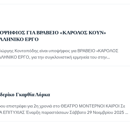
ην Τρίτη 13 Ιανουαρίου 2026 (ώρα 20:00), στο Μέγαρο Μουσικής
αίτερη μουσικοθεατρική παράσταση Η […]
ΟΨΗΦΙΟΣ ΓΙΑ ΒΡΑΒΕΙΟ «ΚΑΡΟΛΟΣ ΚΟΥΝ»
ΛΛΗΝΙΚΟ ΕΡΓΟ
ς Γιώργης Κοντοπόδης είναι υποψήφιος για ΒΡΑΒΕΙΟ «ΚΑΡΟΛΟΣ
ΙΚΟ ΕΡΓΟ, για την συγκλονιστική ερμηνεία του στην
ΣΑΛΟΣ ΑΓΙΟΣ», σε σκηνοθεσία Αλέξανδρου Λιακόπουλου. Η
 θεατές, που είδαν και ξαναείδαν, σε όλη την Ελλάδα και το
ρίκο Γκαρθία Λόρκα
ρου επιστρέφει για 2η χρονιά στο ΘΕΑΤΡΟ ΜΟΝΤΕΡΝΟΙ ΚΑΙΡΟΙ Σε
Α ΕΠΙΤΥΧΙΑΣ Έναρξη παραστάσεων Σάββατο 29 Νοεμβρίου 2025 Το
“Ματωμένος Γάμος” του Φεδερίκο Γκαρθία Λόρκα, μετά τη μεγάλη
όν, επιστρέφει στο Θέατρο ΜΟΝΤΕΡΝΟΙ ΚΑΙΡΟΙ στο Γκάζι, για 2η