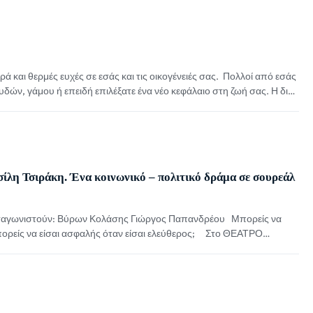
ά και θερμές ευχές σε εσάς και τις οικογένειές σας. Πολλοί από εσάς
υδών, γάμου ή επειδή επιλέξατε ένα νέο κεφάλαιο στη ζωή σας. Η δική
α στην Ελλάδα και, ως βρέφος, έφυγα μέσω υιοθεσίας, σε μια
λη Τσιράκη. Ένα κοινωνικό – πολιτικό δράμα σε σουρεάλ
ταγωνιστούν: Βύρων Κολάσης Γιώργος Παπανδρέου Μπορείς να
Μπορείς να είσαι ασφαλής όταν είσαι ελεύθερος; Στο ΘΕΑΤΡΟ
 2026 και κάθε Σαββατοκύριακο Στο Θέατρο ΑΛΚΜΗΝΗ από το
οκύριακο έως και 5 Απριλίου, θα παρουσιαστεί η […]