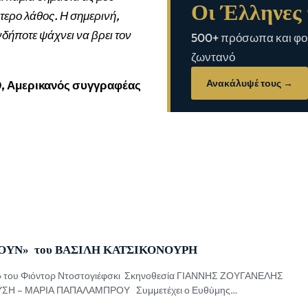
Οι Έλληνες 
τερο λάθος. Η σημερινή,
νδήποτε ψάχνει να βρει τον
500+ πρόσωπα και φορ
ζωντανό
Ανακάλυψέ τους →
0, Αμερικανός συγγραφέας
ΟΥΝ» του ΒΑΣΙΛΗ ΚΑΤΣΙΚΟΝΟΥΡΗ
ες» του Φιόντορ Ντοστογιέφσκι Σκηνοθεσία ΓΙΑΝΝΗΣ ΖΟΥΓΑΝΕΛΗΣ
ΥΣΗ – ΜΑΡΙΑ ΠΑΠΑΛΑΜΠΡΟΥ Συμμετέχει ο Ευθύμης
rt: Γιάννης Μποσταντζόγλου, Μαρίνα Ταβουλάρη, Ευθύμης