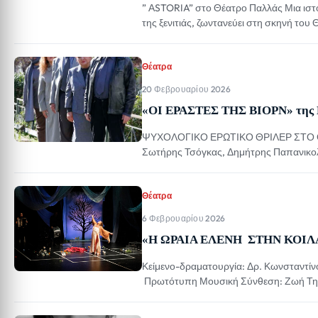
” ΑSTORIA” στο Θέατρο Παλλάς Μια ιστο
της ξενιτιάς, ζωντανεύει στη σκηνή το
σκηνοθεσία Βασίλη Μαυρογεωργίου. Η 
Μεσοπολέμου, εκεί όπου μια μικρή Ελλάδ
Θέατρα
20 Φεβρουαρίου 2026
«ΟΙ ΕΡΑΣΤΕΣ ΤΗΣ ΒΙΟΡΝ» της 
ΨΥΧΟΛΟΓΙΚΟ ΕΡΩΤΙΚΟ ΘΡΙΛΕΡ ΣΤΟ Θ
Σωτήρης Τσόγκας, Δημήτρης Παπανικο
μιλάει για τον έρωτα, την προδοσία κ
ΠΡΟΒΑ παρουσιάζεται από τις 7 Μαρτίου
Θέατρα
6 Φεβρουαρίου 2026
«Η ΩΡΑΙΑ ΕΛΕΝΗ ΣΤΗΝ ΚΟΙ
Κείμενο-δραματουργία: Δρ. Κωνσταντ
Πρωτότυπη Μουσική Σύνθεση: Ζωή Τηγ
Στέλιος Γενεράλης στα κρουστά Μετ
ΘΕΑΤΡΟ RADAR ΑΠΟ ΤΗ ΔΕΥΤΕΡΑ 16 Φ