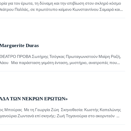
ρία για τον έρωτα, τη δύναμη και την επιβίωση στον σκληρό κόσμο
υ Θεάτρου Παλλάς, σε πρωτότυπο κείμενο Κωνσταντίνου Σαμαρά και
μουσική παράσταση «ASTORIA» μάς μεταφέρει στη Νέα Υόρκη του
α γεννιέται μέσα σε ένα […]
Marguerite Duras
ΕΑΤΡΟ ΠΡΟΒΑ Σωτήρης Τσόγκας Πρωταγωνιστούν Μαίρη Ραζή,
λάου Μια παράσταση γεμάτη ένταση, μυστήριο, ανατροπές που
αι την τιμωρία Από 7 Μαρτίου στο ΘΕΑΤΡΟ ΠΡΟΒΑ Στο θέατρο
 το ψυχολογικό ερωτικό θρίλερ της Marguerite Duras με […]
ΛΑΔΑ ΤΩΝ ΝΕΚΡΩΝ ΕΡΩΤΩΝ»
ίνος Μπούρας Με τη Γεωργία Ζώη Σκηνοθεσία: Κωστής Καπελώνης
ανούρια Ζωντανά επί σκηνής: Ζωή Τηγανούρια στο ακορντεόν
ά το απόλυτο sold out στο ΜΕΓΑΡΟ ΜΟΥΣΙΚΗΣ ΑΘΗΝΩΝ ΤΩΡΑ ΣΤΟ
ΕΒΡΟΥΑΡΙΟΥ & ΚΑΘΕ ΔΕΥΤΕΡΑ ΚΑΙ ΤΡΙΤΗ Μια ποιητική […]