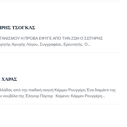
 Βασίλης Κατσικονούρης Στο ΘΕΑΤΡΟ ΜΑΒΙΛΗ ΑΠΟ 19 ΟΚΤΩΒΡΙΟΥ
ευτέρα […]
ΗΡΗΣ ΤΣΟΓΚΑΣ
ΓΑΝΙΣΜΟΥ Η ΠΡΟΒΑ ΕΦΥΓΕ ΑΠΟ ΤΗΝ ΖΩΗ Ο ΣΩΤΗΡΗΣ
γητής Αγωγής Λόγου, Συγγραφέας, Ερευνητής. Ο
ΕΙΝΑΙ ΠΙΑ ΕΔΩ Η οικογένεια, οι συνεργάτες και οι σπουδαστές
ρυτή του.. τον μεγάλο θεατράνθρωπο Σωτήρη Τσόγκα. Το θεατρικό
Σ ΧΑΡΑΣ
 Ελλάδας από την παιδική σκηνή Κάρμεν Ρουγγέρη Ένα διαμάντι της
ην νουβέλα της Έληνορ Πόρτερ Κείμενο: Κάρμεν Ρουγγέρη
α Κουλουμπή «Πολυάννα Το παιχνίδι της χαράς» είναι ο τίτλος του
καλοκαιρινή της περιοδεία στα ανοιχτά θέατρα της […]