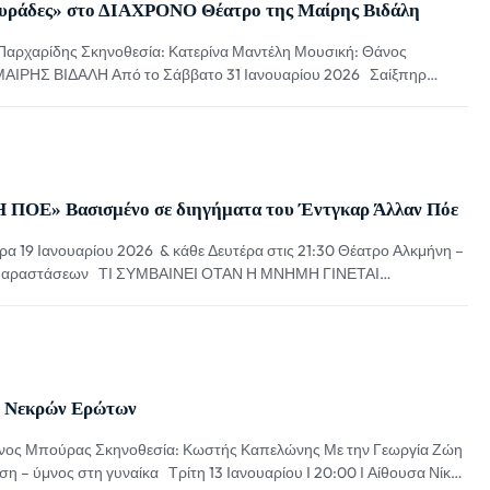
Κυράδες» στο ΔΙΑΧΡΟΝΟ Θέατρο της Μαίρης Βιδάλη
αρχαρίδης Σκηνοθεσία: Κατερίνα Μαντέλη Μουσική: Θάνος
ΙΡΗΣ ΒΙΔΑΛΗ Από το Σάββατο 31 Ιανουαρίου 2026 Σαίξπηρ
αι αυτή την φορά στο θέατρο της Στον κεντρικό ρόλο του Φάλσταφ ο
αγωνίστρια της οπερέτας της Λυρικής Σκηνής […]
Ε» Βασισμένο σε διηγήματα του Έντγκαρ Άλλαν Πόε
ρα 19 Ιανουαρίου 2026 & κάθε Δευτέρα στις 21:30 Θέατρο Αλκμήνη –
μό παραστάσεων ΤΙ ΣΥΜΒΑΙΝΕΙ ΟΤΑΝ Η ΜΝΗΜΗ ΓΙΝΕΤΑΙ
ις ξεθωριάζουν; Ποιος επιζεί από τη σύγκρουση ανάμεσα στο παιδί
κοδομήθηκε πάνω στο φόβο, τη […]
ν Νεκρών Ερώτων
τίνος Μπούρας Σκηνοθεσία: Κωστής Καπελώνης Με την Γεωργία Ζώη
η – ύμνος στη γυναίκα Τρίτη 13 Ιανουαρίου Ι 20:00 Ι Αίθουσα Νίκος