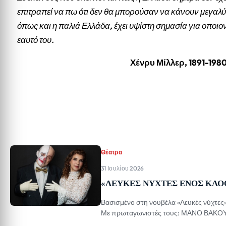
επιτραπεί να πω ότι δεν θα μπορούσαν να κάνουν μεγαλύ
όπως και η παλιά Ελλάδα, έχει υψίστη σημασία για οποιο
εαυτό του.
Χένρυ Μίλλερ, 1891-198
Θέατρα
31 Ιουλίου 2026
«ΛΕΥΚΕΣ ΝΥΧΤΕΣ ΕΝΟΣ ΚΛΟ
Βασισμένο στη νουβέλα «Λευκές νύχτ
Με πρωταγωνιστές τους: ΜΑΝΟ ΒΑΚΟ
Γεωργόπουλος Συμμετέχουν σε video a