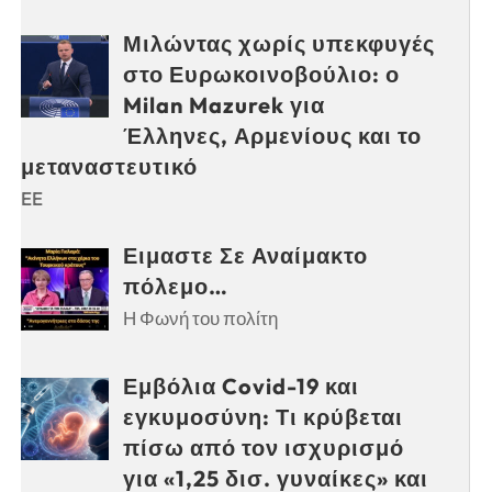
Μιλώντας χωρίς υπεκφυγές
στο Ευρωκοινοβούλιο: ο
Milan Mazurek για
Έλληνες, Αρμενίους και το
μεταναστευτικό
EE
Ειμαστε Σε Αναίμακτο
πόλεμο…
Η Φωνή του πολίτη
Εμβόλια Covid-19 και
εγκυμοσύνη: Τι κρύβεται
πίσω από τον ισχυρισμό
για «1,25 δισ. γυναίκες» και