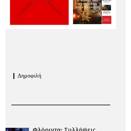
❙ Δημοφιλή
Φλόριντα: Συλλήψεις,