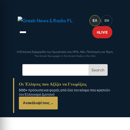
ΕΛ
|
EN
LIVE
Η Ελληνική Εφημερίδα της Ομογένειας στις ΗΠΑ, Νέα, Πολιτισμός και Τέχνη
The Greek Newspaper & the Greek Radio in the USA
Οι Έλληνες που Αξίζει να Γνωρίζεις
500+ πρόσωπα και φορείς από όλο τον κόσμο που κρατούν
τον Ελληνισμό ζωντανό
Ανακάλυψέ τους →