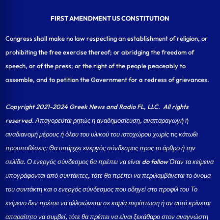
FIRST AMENDMENT US CONSTITUTION
Congress shall make no law respecting an establishment of religion, or
prohibiting the free exercise thereof; or abridging the freedom of
speech, or of the press; or the right of the people peaceably to
assemble, and to petition the Government for a redress of grievances.
Copyright 2021-2024 Greek News and Radio FL, LLC
. All rights
reserved. Απαγορεύται ρητώς η αναδημοσίευση, αναπαραγωγή ή
αναδιανομή μέρους ή όλου του υλικού του ιστοχώρου χωρίς τις κάτωθι
προυποθέσεις: Θα υπάρχει ενεργός σύνδεσμος προς το άρθρο ή την
σελίδα.
Ο ενεργός σύνδεσμος θα πρέπει να είναι do follow Όταν τα κείμενα
υπογράφονται από συντάκτες, τότε θα πρέπει να περιλαμβάνεται το όνομα
του συντάκτη και ο ενεργός σύνδεσμος που οδηγεί στο προφίλ του Το
κείμενο δεν πρέπει να αλλοιώνεται σε καμία περίπτωση ή αν αυτό κρίνεται
απαραίτητο να συμβεί, τότε θα πρέπει να είναι ξεκάθαρο στον αναγνώστη