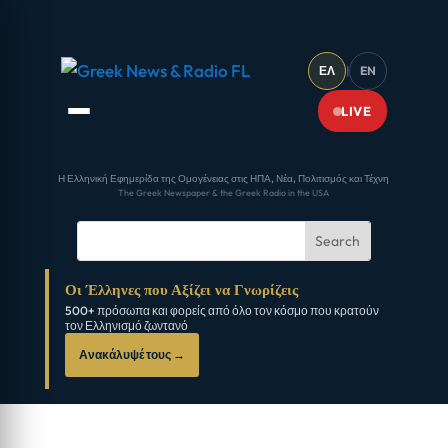
ΕΛ
|
EN
LIVE
Η Ελληνική Εφημερίδα της Ομογένειας στις ΗΠΑ, Νέα, Πολιτισμός και Τέχνη
The Greek Newspaper & the Greek Radio in the USA
Οι Έλληνες που Αξίζει να Γνωρίζεις
500+ πρόσωπα και φορείς από όλο τον κόσμο που κρατούν
τον Ελληνισμό ζωντανό
Ανακάλυψέ τους →