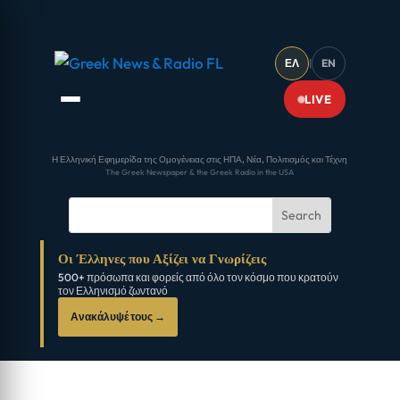
ΕΛ
|
EN
LIVE
Η Ελληνική Εφημερίδα της Ομογένειας στις ΗΠΑ, Νέα, Πολιτισμός και Τέχνη
The Greek Newspaper & the Greek Radio in the USA
Οι Έλληνες που Αξίζει να Γνωρίζεις
500+ πρόσωπα και φορείς από όλο τον κόσμο που κρατούν
τον Ελληνισμό ζωντανό
Ανακάλυψέ τους →