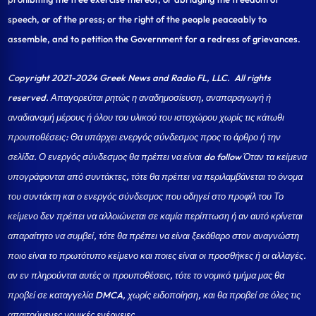
speech, or of the press; or the right of the people peaceably to
assemble, and to petition the Government for a redress of grievances.
Copyright 2021-2024 Greek News and Radio FL, LLC
. All rights
reserved. Απαγορεύται ρητώς η αναδημοσίευση, αναπαραγωγή ή
αναδιανομή μέρους ή όλου του υλικού του ιστοχώρου χωρίς τις κάτωθι
προυποθέσεις: Θα υπάρχει ενεργός σύνδεσμος προς το άρθρο ή την
σελίδα.
Ο ενεργός σύνδεσμος θα πρέπει να είναι do follow Όταν τα κείμενα
υπογράφονται από συντάκτες, τότε θα πρέπει να περιλαμβάνεται το όνομα
του συντάκτη και ο ενεργός σύνδεσμος που οδηγεί στο προφίλ του Το
κείμενο δεν πρέπει να αλλοιώνεται σε καμία περίπτωση ή αν αυτό κρίνεται
απαραίτητο να συμβεί, τότε θα πρέπει να είναι ξεκάθαρο στον αναγνώστη
ποιο είναι το πρωτότυπο κείμενο και ποιες είναι οι προσθήκες ή οι αλλαγές.
αν εν πληρούνται αυτές οι προυποθέσεις, τότε το νομικό τμήμα μας θα
προβεί σε καταγγελία DMCA, χωρίς ειδοποίηση, και θα προβεί σε όλες τις
απαιτούμενες νομικές ενέργειες.