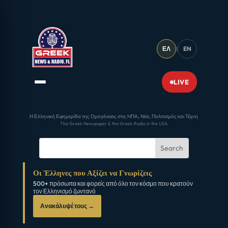
ΕΛ
|
EN
LIVE
Η Ελληνική Εφημερίδα της Ομογένειας στις ΗΠΑ, Νέα, Πολιτισμός και Τέχνη
The Greek Newspaper & the Greek Radio in the USA
Οι Έλληνες που Αξίζει να Γνωρίζεις
500+ πρόσωπα και φορείς από όλο τον κόσμο που κρατούν
τον Ελληνισμό ζωντανό
Ανακάλυψέ τους →