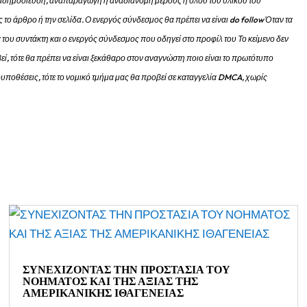
 αναδημοσίευση, αναπαραγωγή ή αναδιανομή μέρους ή όλου του υλικού του
 το άρθρο ή την σελίδα.
Ο ενεργός σύνδεσμος θα πρέπει να είναι do follow Όταν τα
 του συντάκτη και ο ενεργός σύνδεσμος που οδηγεί στο προφίλ του Το κείμενο δεν
εί, τότε θα πρέπει να είναι ξεκάθαρο στον αναγνώστη ποιο είναι το πρωτότυπο
προυποθέσεις, τότε το νομικό τμήμα μας θα προβεί σε καταγγελία DMCA, χωρίς
ΣΥΝΕΧΙΖΟΝΤΑΣ ΤΗΝ ΠΡΟΣΤΑΣΙΑ ΤΟΥ
ΝΟΗΜΑΤΟΣ ΚΑΙ ΤΗΣ ΑΞΙΑΣ ΤΗΣ
ΑΜΕΡΙΚΑΝΙΚΗΣ ΙΘΑΓΕΝΕΙΑΣ