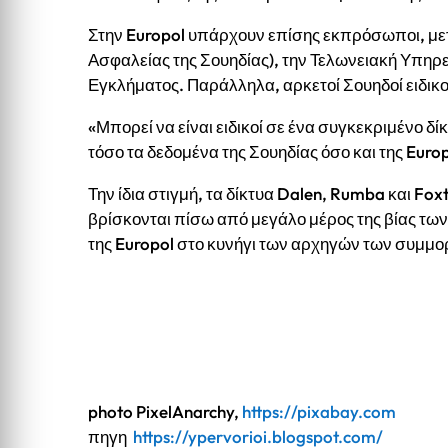
Στην Europol υπάρχουν επίσης εκπρόσωποι, με
Ασφαλείας της Σουηδίας), την Τελωνειακή Υπηρ
Εγκλήματος. Παράλληλα, αρκετοί Σουηδοί ειδικο
«Μπορεί να είναι ειδικοί σε ένα συγκεκριμένο δί
τόσο τα δεδομένα της Σουηδίας όσο και της Europ
Την ίδια στιγμή, τα δίκτυα Dalen, Rumba και Fo
βρίσκονται πίσω από μεγάλο μέρος της βίας των
της Europol στο κυνήγι των αρχηγών των συμμορ
photo PixelAnarchy,
https://pixabay.com
πηγη
https://ypervorioi.blogspot.com/