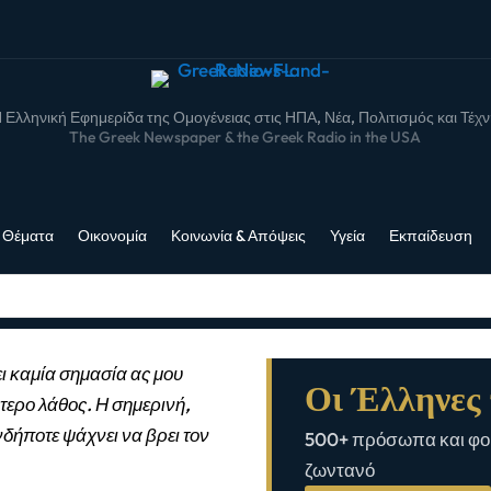
 Ελληνική Εφημερίδα της Ομογένειας στις ΗΠΑ, Νέα, Πολιτισμός και Τέχ
The Greek Newspaper & the Greek Radio in the USA
 Θέματα
Οικονομία
Κοινωνία & Απόψεις
Υγεία
Εκπαίδευση
ι καμία σημασία ας μου
Οι Έλληνες 
τερο λάθος. Η σημερινή,
νδήποτε ψάχνει να βρει τον
500+ πρόσωπα και φορ
ζωντανό