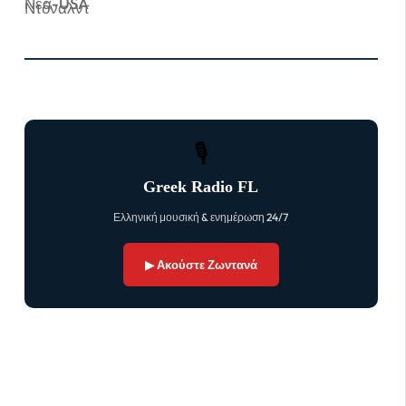
Νέα-USA
🎙
Greek Radio FL
Ελληνική μουσική & ενημέρωση 24/7
▶ Ακούστε Ζωντανά