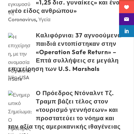
«1,25 δισ. γυναίκες» και ένα
«νέο είδος ανθρώπου»
Coronavirus
,
Υγεία
Καλιφόρνια: 37 αγνοούμενα
παιδιά εντοπίστηκαν στην
«Operation Safe Return» –
Επτά συλλήψεις σε μεγάλη
επιχείρηση των U.S. Marshals
Νέα-USA
Ο Πρόεδρος Ντόναλντ Τζ.
Τραμπ βάζει τέλος στον
«τουρισμό γεννήσεων» και
προστατεύει το νόημα και
την αξία της αμερικανικής ιθαγένειας