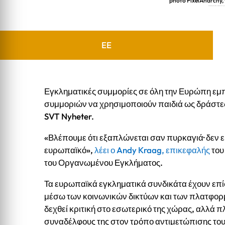
photo PixelAnarchy
Η Europol προειδοποιεί: οι σουηδικές μέθοδοι των συμ
EE
Εγκληματικές συμμορίες σε όλη την Ευρώπη εμ
συμμοριών να χρησιμοποιούν παιδιά ως δράστες
SVT Nyheter.
«Βλέπουμε ότι εξαπλώνεται σαν πυρκαγιά· δεν 
ευρωπαϊκό»,
λέει ο Andy Kraag, επικεφαλής
του
του Οργανωμένου Εγκλήματος.
Τα ευρωπαϊκά εγκληματικά συνδικάτα έχουν επί
μέσω των κοινωνικών δικτύων και των πλατφορμ
δεχθεί κριτική στο εσωτερικό της χώρας, αλλά 
συναδέλφους της στον τρόπο αντιμετώπισης του