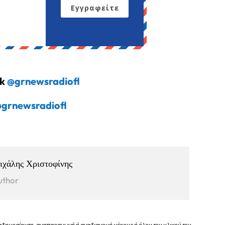
Εγγραφείτε
ok
@grnewsradiofl
grnewsradiofl
ιχάλης Χριστοφίνης
uthor