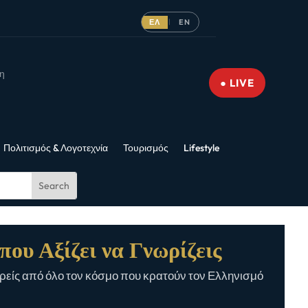
ΕΛ
EN
|
νη
● LIVE
Πολιτισμός & Λογοτεχνία
Τουρισμός
Lifestyle
που Αξίζει να Γνωρίζεις
είς από όλο τον κόσμο που κρατούν τον Ελληνισμό