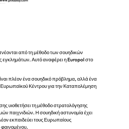
, www.pixabay.com
μοριών εξαπλώνονται στην Ευρώπη
πνέονται από τη μέθοδο των σουηδικών
 εγκλημάτων. Αυτό αναφέρει η Europol στο
είναι πλέον ένα σουηδικό πρόβλημα, αλλά ένα
 Ευρωπαϊκού Κέντρου για την Καταπολέμηση
σης υιοθετήσει τη μέθοδο στρατολόγησης
ών παιχνιδιών. Η σουηδική αστυνομία έχει
πλέον εκπαιδεύει τους Ευρωπαίους
 φαινομένου.