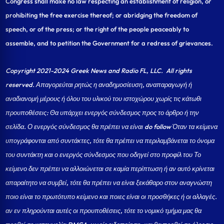
Congress shall make no law respecting an establishment of religion, or
prohibiting the free exercise thereof; or abridging the freedom of
speech, or of the press; or the right of the people peaceably to
assemble, and to petition the Government for a redress of grievances.
Copyright 2021-2024 Greek News and Radio FL, LLC
. All rights
reserved. Απαγορεύται ρητώς η αναδημοσίευση, αναπαραγωγή ή
αναδιανομή μέρους ή όλου του υλικού του ιστοχώρου χωρίς τις κάτωθι
προυποθέσεις: Θα υπάρχει ενεργός σύνδεσμος προς το άρθρο ή την
σελίδα.
Ο ενεργός σύνδεσμος θα πρέπει να είναι do follow Όταν τα κείμενα
υπογράφονται από συντάκτες, τότε θα πρέπει να περιλαμβάνεται το όνομα
του συντάκτη και ο ενεργός σύνδεσμος που οδηγεί στο προφίλ του Το
κείμενο δεν πρέπει να αλλοιώνεται σε καμία περίπτωση ή αν αυτό κρίνεται
απαραίτητο να συμβεί, τότε θα πρέπει να είναι ξεκάθαρο στον αναγνώστη
ποιο είναι το πρωτότυπο κείμενο και ποιες είναι οι προσθήκες ή οι αλλαγές.
αν εν πληρούνται αυτές οι προυποθέσεις, τότε το νομικό τμήμα μας θα