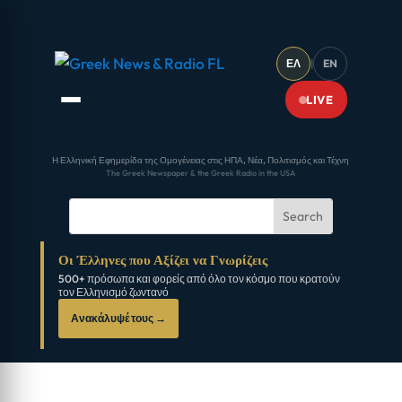
ΕΛ
|
EN
LIVE
Η Ελληνική Εφημερίδα της Ομογένειας στις ΗΠΑ, Νέα, Πολιτισμός και Τέχνη
The Greek Newspaper & the Greek Radio in the USA
Οι Έλληνες που Αξίζει να Γνωρίζεις
500+ πρόσωπα και φορείς από όλο τον κόσμο που κρατούν
τον Ελληνισμό ζωντανό
Ανακάλυψέ τους →