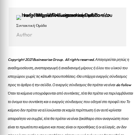
Συντακτική Ομάδα
Author
Copyright 2021 Businessrise Group. All rights reserved. Απαγορεύται ρητώς η
αναδημοσίευση, αναπαραγωγή ή αναδιανομή μέρους ή όλου του υλικού του
ιστοχώρου χωρίς τις κάτωθι προυποθέσεις: Θα υπάρχει ενεργός σύνδεσμος
προς το άρθρο ή την σελίδα.
Ο ενεργός σύνδεσμος θα πρέπει να είναι do follow
Όταν τα κείμενα υπογράφονται από συντάκτες, τότε θα πρέπει να περιλαμβάνεται
το όνομα του συντάκτη και ο ενεργός σύνδεσμος που οδηγεί στο προφίλ του Το
κείμενο δεν πρέπει να αλλοιώνεται σε καμία περίπτωση ή αν αυτό κρίνεται
απαραίτητο να συμβεί, τότε θα πρέπει να είναι ξεκάθαρο στον αναγνώστη ποιο
είναι το πρωτότυπο κείμενο και ποιες είναι οι προσθήκες ή οι αλλαγές. αν δεν