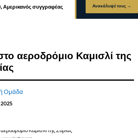
Ανακάλυψέ τους →
0, Αμερικανός συγγραφέας
 στο αεροδρόμιο Καμισλί της
ίας
κή Ομάδα
, 2025