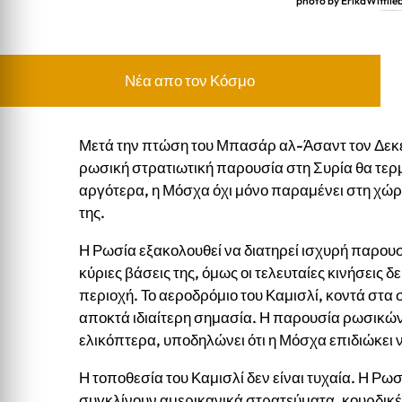
photo by ErikaWittli
Τι κάνει ο ρωσικός στρατός στο αεροδρόμιο
Νέα απο τον Κόσμο
Μετά την πτώση του Μπασάρ αλ-Άσαντ τον Δεκέμ
ρωσική στρατιωτική παρουσία στη Συρία θα τερ
αργότερα, η Μόσχα όχι μόνο παραμένει στη χώρα
της.
Η Ρωσία εξακολουθεί να διατηρεί ισχυρή παρουσί
κύριες βάσεις της, όμως οι τελευταίες κινήσεις 
περιοχή. Το αεροδρόμιο του Καμισλί, κοντά στα σ
αποκτά ιδιαίτερη σημασία. Η παρουσία ρωσικών
ελικόπτερα, υποδηλώνει ότι η Μόσχα επιδιώκει 
Η τοποθεσία του Καμισλί δεν είναι τυχαία. Η Ρω
συγκλίνουν αμερικανικά στρατεύματα, κουρδικές