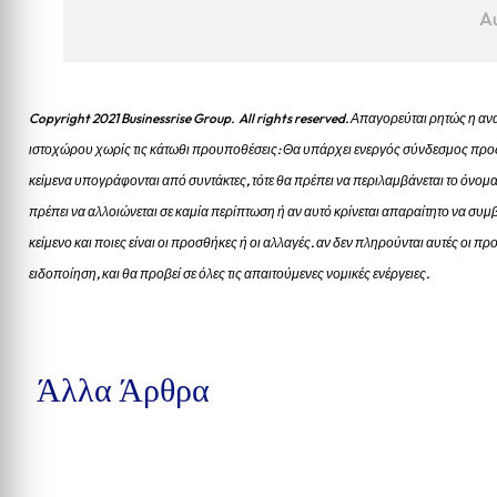
A
Copyright 2021 Businessrise Group. All rights reserved. Απαγορεύται ρητώς η
ιστοχώρου χωρίς τις κάτωθι προυποθέσεις: Θα υπάρχει ενεργός σύνδεσμος προς
κείμενα υπογράφονται από συντάκτες, τότε θα πρέπει να περιλαμβάνεται το όνομα
πρέπει να αλλοιώνεται σε καμία περίπτωση ή αν αυτό κρίνεται απαραίτητο να συμβ
κείμενο και ποιες είναι οι προσθήκες ή οι αλλαγές. αν δεν πληρούνται αυτές οι 
ειδοποίηση, και θα προβεί σε όλες τις απαιτούμενες νομικές ενέργειες.
Άλλα Άρθρα