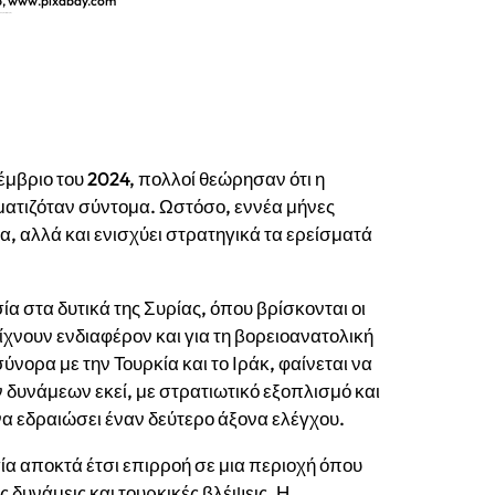
eb, www.pixabay.com
 Καμισλί της Συρίας
βριο του 2024, πολλοί θεώρησαν ότι η
ματιζόταν σύντομα. Ωστόσο, εννέα μήνες
, αλλά και ενισχύει στρατηγικά τα ερείσματά
α στα δυτικά της Συρίας, όπου βρίσκονται οι
δείχνουν ενδιαφέρον και για τη βορειοανατολική
ύνορα με την Τουρκία και το Ιράκ, φαίνεται να
 δυνάμεων εκεί, με στρατιωτικό εξοπλισμό και
να εδραιώσει έναν δεύτερο άξονα ελέγχου.
σία αποκτά έτσι επιρροή σε μια περιοχή όπου
 δυνάμεις και τουρκικές βλέψεις. Η