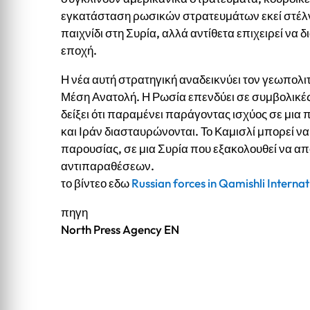
εγκατάσταση ρωσικών στρατευμάτων εκεί στέλνε
παιχνίδι στη Συρία, αλλά αντίθετα επιχειρεί να 
εποχή.
Η νέα αυτή στρατηγική αναδεικνύει τον γεωπολ
Μέση Ανατολή. Η Ρωσία επενδύει σε συμβολικές 
δείξει ότι παραμένει παράγοντας ισχύος σε μια
και Ιράν διασταυρώνονται. Το Καμισλί μπορεί να
παρουσίας, σε μια Συρία που εξακολουθεί να α
αντιπαραθέσεων.
το βίντεο εδω
Russian forces in Qamishli Internat
πηγη
North Press Agency EN