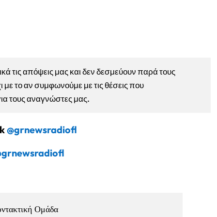
ά τις απόψεις μας και δεν δεσμεύουν παρά τους
ι με το αν συμφωνούμε με τις θέσεις που
για τους αναγνώστες μας.
ok
@grnewsradiofl
grnewsradiofl
υντακτική Ομάδα