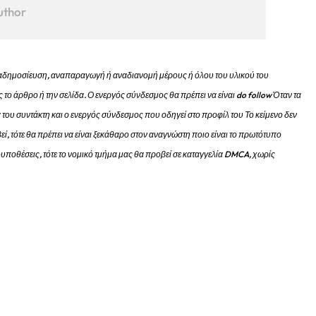
uthor
 αναδημοσίευση, αναπαραγωγή ή αναδιανομή μέρους ή όλου του υλικού του
 το άρθρο ή την σελίδα.
Ο ενεργός σύνδεσμος θα πρέπει να είναι do follow Όταν τα
 του συντάκτη και ο ενεργός σύνδεσμος που οδηγεί στο προφίλ του Το κείμενο δεν
εί, τότε θα πρέπει να είναι ξεκάθαρο στον αναγνώστη ποιο είναι το πρωτότυπο
προυποθέσεις, τότε το νομικό τμήμα μας θα προβεί σε καταγγελία DMCA, χωρίς