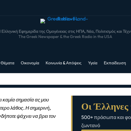
 Ελληνική Εφημερίδα της Ομογένειας στις ΗΠΑ, Νέα, Πολιτισμός και Τέχ
The Greek Newspaper & the Greek Radio in the USA
 Θέματα
Οικονομία
Κοινωνία & Απόψεις
Υγεία
Εκπαίδευση
ι καμία σημασία ας μου
Οι Έλληνες 
τερο λάθος. Η σημερινή,
νδήποτε ψάχνει να βρει τον
500+ πρόσωπα και φορ
ζωντανό