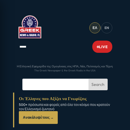
ΕΛ
|
EN
LIVE
Η Ελληνική Εφημερίδα της Ομογένειας στις ΗΠΑ, Νέα, Πολιτισμός και Τέχνη
The Greek Newspaper & the Greek Radio in the USA
Οι Έλληνες που Αξίζει να Γνωρίζεις
500+ πρόσωπα και φορείς από όλο τον κόσμο που κρατούν
τον Ελληνισμό ζωντανό
Ανακάλυψέ τους →