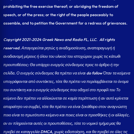
prohibiting the free exercise thereof; or abridging the freedom of
speech, or of the press; or the right of the people peaceably to
assemble, and to petition the Government for a redress of grievances.
Copyright 2021-2024 Greek News and Radio FL, LLC
. All rights
reserved. Απαγορεύται ρητώς η αναδημοσίευση, αναπαραγωγή ή
αναδιανομή μέρους ή όλου του υλικού του ιστοχώρου χωρίς τις κάτωθι
προυποθέσεις: Θα υπάρχει ενεργός σύνδεσμος προς το άρθρο ή την
σελίδα.
Ο ενεργός σύνδεσμος θα πρέπει να είναι do follow Όταν τα κείμενα
υπογράφονται από συντάκτες, τότε θα πρέπει να περιλαμβάνεται το όνομα
του συντάκτη και ο ενεργός σύνδεσμος που οδηγεί στο προφίλ του Το
κείμενο δεν πρέπει να αλλοιώνεται σε καμία περίπτωση ή αν αυτό κρίνεται
απαραίτητο να συμβεί, τότε θα πρέπει να είναι ξεκάθαρο στον αναγνώστη
ποιο είναι το πρωτότυπο κείμενο και ποιες είναι οι προσθήκες ή οι αλλαγές.
αν εν πληρούνται αυτές οι προυποθέσεις, τότε το νομικό τμήμα μας θα
προβεί σε καταγγελία DMCA, χωρίς ειδοποίηση, και θα προβεί σε όλες τις