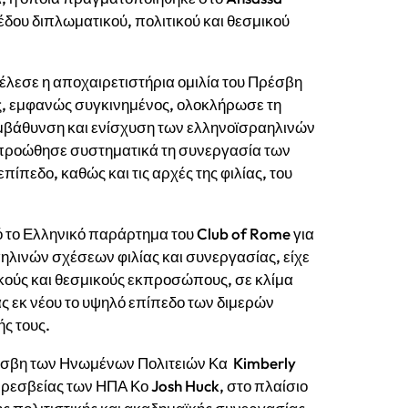
δου διπλωματικού, πολιτικού και θεσμικού
έλεσε η αποχαιρετιστήρια ομιλία του Πρέσβη
ος, εμφανώς συγκινημένος, ολοκλήρωσε τη
 εμβάθυνση και ενίσχυση των ελληνοϊσραηλινών
 προώθησε συστηματικά τη συνεργασία των
πίπεδο, καθώς και τις αρχές της φιλίας, του
πό το Ελληνικό παράρτημα του Club of Rome για
λινών σχέσεων φιλίας και συνεργασίας, είχε
ικούς και θεσμικούς εκπροσώπους, σε κλίμα
ας εκ νέου το υψηλό επίπεδο των διμερών
ς τους.
Πρέσβη των Ηνωμένων Πολιτειών Κα Kimberly
 Πρεσβείας των ΗΠΑ Κο Josh Huck, στο πλαίσιο