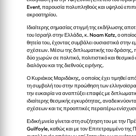
Event, παρουσία πολυπληθούς και υψηλού επιπέ
ακροατηρίου.
Ιδιαίτερης σημασίας στιγμή της εκδήλωσης αποτ
του Ισραήλ στην Ελλάδα, κ. Noam Katz, ο οποί
θητεία του, έχοντας συμβάλει ουσιαστικά στην
σχέσεων. Μέσω της διπλωματικής του δράσης,
δύο χωρών σε πολιτικό, πολιτιστικό και θεσμικό ε
διαλόγου και της διεθνούς ειρήνης.
Ο Κυριάκος Μαριδάκης, ο οποίος έχει τιμηθεί α
τη συμβολή του στην προώθηση των ελληνοϊσραη
την ευκαιρία να αναπτύξει επαφές με διπλωματ
ιδιαίτερης θεσμικής εγκυρότητας, αναδεικνύοντ
σχέσεων και τις προοπτικές περαιτέρω ενίσχυσή
Ειδική μνεία γίνεται στη συζήτηση του με την 
Guilfoyle, καθώς και με τον Επιτετραμμένο της