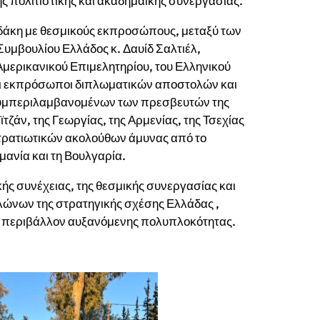
 πολιτιστικής και ακαδημαϊκής συνεργασίας.
δάκη με θεσμικούς εκπροσώπους, μεταξύ των
Συμβουλίου Ελλάδος κ. Δαυίδ Σαλτιέλ,
μερικανικού Επιμελητηρίου, του Ελληνικού
αι εκπρόσωποι διπλωματικών αποστολών και
συμπεριλαμβανομένων των πρεσβευτών της
τζάν, της Γεωργίας, της Αρμενίας, της Τσεχίας
στρατιωτικών ακολούθων άμυνας από το
υμανία και τη Βουλγαρία.
ής συνέχειας, της θεσμικής συνεργασίας και
λώνων της στρατηγικής σχέσης Ελλάδας ,
ές περιβάλλον αυξανόμενης πολυπλοκότητας.