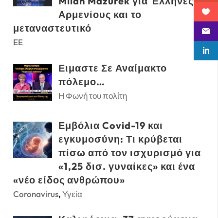
Milan Mazurek για Έλληνες,
Αρμενίους και το
μεταναστευτικό
EE
Ειμαστε Σε Αναίμακτο
πόλεμο…
Η Φωνή του πολίτη
Εμβόλια Covid-19 και
εγκυμοσύνη: Τι κρύβεται
πίσω από τον ισχυρισμό για
«1,25 δισ. γυναίκες» και ένα
«νέο είδος ανθρώπου»
Coronavirus
,
Υγεία