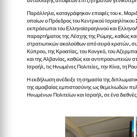
ανταλλαγής απόψεων επί ζητημάτων γενικότερης
Παράλληλα, καταγράφηκαν επαφές του κ. Μαρι
οποίων ο Πρόεδρος του Κεντρικού Ισραηλίτικου 
εκπρόσωποι του Ελληνοϊσραηλινού και ΕλληνοΑ
παραρτήματος της Λέσχης της Ρώμης, καθώς κ
στρατιωτικών ακολούθων από σειρά κρατών, 
Κύπρου, της Κροατίας, του Κονγκό, του Αζερμπαϊ
και της Αλβανίας, καθώς και αντιπροσωπειών 
Ισραήλ, τις Ηνωμένες Πολιτείες, την Κίνα, τη Ρο
Η εκδήλωση ανέδειξε τη σημασία της διπλωματικ
της αμοιβαίας εμπιστοσύνης ως θεμελιωδών πυ
Ηνωμένων Πολιτείων και Ισραήλ, σε ένα διεθν