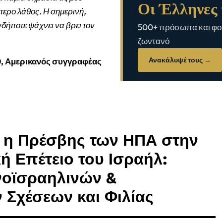
Οι Έλληνες 
τερο λάθος. Η σημερινή,
νδήποτε ψάχνει να βρει τον
500+ πρόσωπα και φορ
ζωντανό
Ανακάλυψέ τους →
0, Αμερικανός συγγραφέας
ι η Πρέσβης των ΗΠΑ στην
κή Επέτειο του Ισραήλ:
νοϊσραηλινών &
 Σχέσεων και Φιλίας