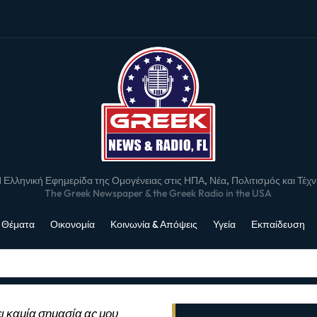
 Ελληνική Εφημερίδα της Ομογένειας στις ΗΠΑ, Νέα, Πολιτισμός και Τέχ
The Greek Newspaper & the Greek Radio in the USA
 Θέματα
Οικονομία
Κοινωνία & Απόψεις
Υγεία
Εκπαίδευση
ι καμία σημασία ας μου