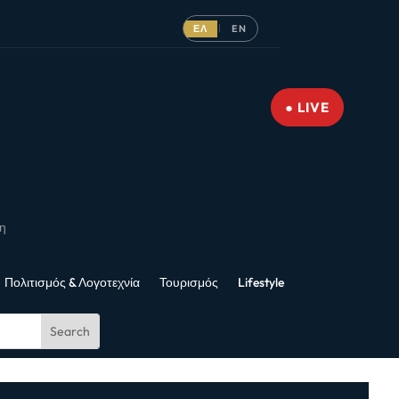
ΕΛ
EN
|
● LIVE
νη
Πολιτισμός & Λογοτεχνία
Τουρισμός
Lifestyle