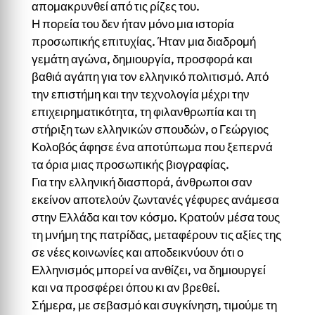
απομακρυνθεί από τις ρίζες του.
Η πορεία του δεν ήταν μόνο μια ιστορία
προσωπικής επιτυχίας. Ήταν μια διαδρομή
γεμάτη αγώνα, δημιουργία, προσφορά και
βαθιά αγάπη για τον ελληνικό πολιτισμό. Από
την επιστήμη και την τεχνολογία μέχρι την
επιχειρηματικότητα, τη φιλανθρωπία και τη
στήριξη των ελληνικών σπουδών, ο Γεώργιος
Κολοβός άφησε ένα αποτύπωμα που ξεπερνά
τα όρια μιας προσωπικής βιογραφίας.
Για την ελληνική διασπορά, άνθρωποι σαν
εκείνον αποτελούν ζωντανές γέφυρες ανάμεσα
στην Ελλάδα και τον κόσμο. Κρατούν μέσα τους
τη μνήμη της πατρίδας, μεταφέρουν τις αξίες της
σε νέες κοινωνίες και αποδεικνύουν ότι ο
Ελληνισμός μπορεί να ανθίζει, να δημιουργεί
και να προσφέρει όπου κι αν βρεθεί.
Σήμερα, με σεβασμό και συγκίνηση, τιμούμε τη