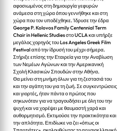
αφοσιωμένος στη δημιουργία γεφυρών
ανάμεσα στη χώρα όπου γεννήθηκε και στη
χώρα που τον υποδέχθηκε. Ίδρυσε την έδρα
George P. Kolovos Family Centennial Term
Chair in Hellenic Studies στο UCLA και υπήρξε
μεγάλος χορηγός του Los Angeles Greek Film
Festival από την ίδρυσή του μέχρι σήμερα.
Στήριξε επίσης την Εταιρεία για την Αναβίωση
των Νεμέων Αγώνων και την Αμερικανική
Σχολή Κλασικών Σπουδών στην Αθήνα.
Θα μείνει στη μνήμη όλων για τη ζεστασιά του
και την αγάπη του για τη ζωή. Σε συγκεντρώσεις
και γιορτές, ήταν πάντα ο πρώτος που
σηκωνόταν για να τραγουδήσει με όλη του την
ψυχή και να χορέψει με θαυμαστή χαρά και
αυθορμητισμό. Εκτιμούσε την πρακτικότητα και
την απλότητα. Επιδίωκε να ζει «όπως οι
Σπαρτιάτες», ακολουθώντας το αρχαιοελληνικό