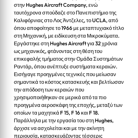
στην Hughes Aircraft Company, ενώ
ταυτόχρονα σπούδαζε στο Πανεπιστήμιο της
Καλιφόρνιας στο Λος Άντζελες, το UCLA, από
όπου αποφοίτησε το 1966 με μεταπτυχιακό τίτλο
στη Μηχανική, με ειδίκευση στα Μικροκύματα.
Εργάστηκε στη Hughes Aircraft για 32 χρόνια
ως μηχανικός, φτάνοντας στη θέση του
επικεφαλής τμήματος στην Ομάδα Συστημάτων
Ραντάρ, όπου ανέπτυξε συστήματα κεραιών.
Εισήγαγε προηγμένες τεχνικές που μείωσαν
σημαντικά το κόστος κατασκευής και βελτίωσαν
την απόδοση των κεραιών που
χρησιμοποιήθηκαν σε μερικά από τα πιο
προηγμένα αεροσκάφη της εποχής, μεταξύ των
οποίων τα μαχητικά F 15, F 16 και F 18.
Παράλληλα με την εργασία του στη Hughes,
άρχισε να ασχολείται και με την ακίνητη
περιουσία, κατασκευάζοντας τέσσερις