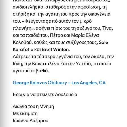
ανιδιοτελής και σταθερός στην αφοσίωση, τη
στήριξη και την αγάπη του προς την οικογένειά
του. «Φεύγοντας από αυτόν τον μικρό
πλανήτη», αφήνει πίσω του τη σύζυγό του, Τίνα,
και τα παιδιά του, Πέτρο και Μαρία Ελένα
Κολοβού, καθώς και τους συζύγους τους, Sole
Karafotia και Brett Winton.
Λάτρευε τα τέσσερα εγγόνια του, τον Ακύλα, την
Ιόνη, την Κωνσταλένα και την Υπατία, τα οποία
αγαπούσε βαθιά.
George Kolovos Obituary – Los Angeles, CA
Εδω για να στειλετε Λουλουδια
Αιωνια του η Μνημη
Με εκτιμιση
Ιωαννα Λαζαρου