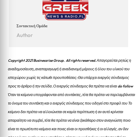
Συντακτική Ομάδα
Author
Copyright 2021 Businessrise Group. All rights reserved. Απαγορεύται ρητώς η
αναδημοσίευση, αναπαραγωγή ή αναδιανομή μέρους ή όλου του υλικού του
ιστοχώρου χωρίς τις κάτωθι προυποθέσεις: Θα υπάρχει ενεργός σύνδεσμος
προς το άρθρο ή την σελίδα.
Ο ενεργός σύνδεσμος θα πρέπει να είναι do follow
Όταν τα κείμενα υπογράφονται από συντάκτες, τότε θα πρέπει να περιλαμβάνεται
το όνομα του συντάκτη και ο ενεργός σύνδεσμος που οδηγεί στο προφίλ του Το
κείμενο δεν πρέπει να αλλοιώνεται σε καμία περίπτωση ή αν αυτό κρίνεται
απαραίτητο να συμβεί, τότε θα πρέπει να είναι ξεκάθαρο στον αναγνώστη ποιο
είναι το πρωτότυπο κείμενο και ποιες είναι οι προσθήκες ή οι αλλαγές. αν δεν