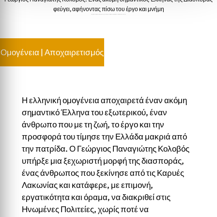
φεύγει, αφήνοντας πίσω του έργο και μνήμη
Γεώργιος Παναγιώτης Κολοβός. Ένας ακόμη σημαντικός Έλληνας της Διασποράς φεύγει, αφήνοντας πίσω του έργο και μνήμη
Ομογένεια
|
Αποχαιρετισμός
Η ελληνική ομογένεια αποχαιρετά έναν ακόμη
σημαντικό Έλληνα του εξωτερικού, έναν
άνθρωπο που με τη ζωή, το έργο και την
προσφορά του τίμησε την Ελλάδα μακριά από
την πατρίδα. Ο Γεώργιος Παναγιώτης Κολοβός
υπήρξε μια ξεχωριστή μορφή της διασποράς,
ένας άνθρωπος που ξεκίνησε από τις Καρυές
Λακωνίας και κατάφερε, με επιμονή,
εργατικότητα και όραμα, να διακριθεί στις
Ηνωμένες Πολιτείες, χωρίς ποτέ να