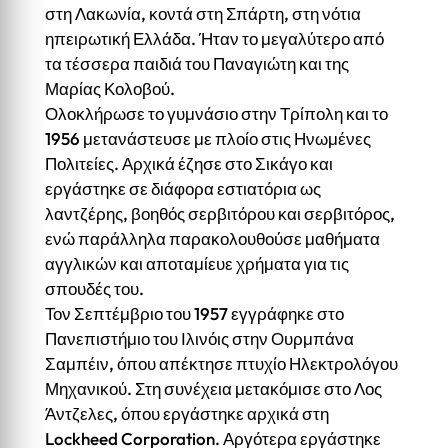
στη Λακωνία, κοντά στη Σπάρτη, στη νότια
ηπειρωτική Ελλάδα. Ήταν το μεγαλύτερο από
τα τέσσερα παιδιά του Παναγιώτη και της
Μαρίας Κολοβού.
Ολοκλήρωσε το γυμνάσιο στην Τρίπολη και το
1956 μετανάστευσε με πλοίο στις Ηνωμένες
Πολιτείες. Αρχικά έζησε στο Σικάγο και
εργάστηκε σε διάφορα εστιατόρια ως
λαντζέρης, βοηθός σερβιτόρου και σερβιτόρος,
ενώ παράλληλα παρακολουθούσε μαθήματα
αγγλικών και αποταμίευε χρήματα για τις
σπουδές του.
Τον Σεπτέμβριο του 1957 εγγράφηκε στο
Πανεπιστήμιο του Ιλινόις στην Ουρμπάνα
Σαμπέιν, όπου απέκτησε πτυχίο Ηλεκτρολόγου
Μηχανικού. Στη συνέχεια μετακόμισε στο Λος
Άντζελες, όπου εργάστηκε αρχικά στη
Lockheed Corporation. Αργότερα εργάστηκε