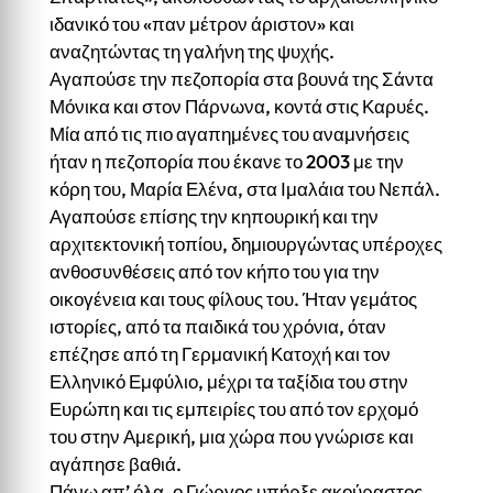
ιδανικό του «παν μέτρον άριστον» και
αναζητώντας τη γαλήνη της ψυχής.
Αγαπούσε την πεζοπορία στα βουνά της Σάντα
Μόνικα και στον Πάρνωνα, κοντά στις Καρυές.
Μία από τις πιο αγαπημένες του αναμνήσεις
ήταν η πεζοπορία που έκανε το 2003 με την
κόρη του, Μαρία Ελένα, στα Ιμαλάια του Νεπάλ.
Αγαπούσε επίσης την κηπουρική και την
αρχιτεκτονική τοπίου, δημιουργώντας υπέροχες
ανθοσυνθέσεις από τον κήπο του για την
οικογένεια και τους φίλους του. Ήταν γεμάτος
ιστορίες, από τα παιδικά του χρόνια, όταν
επέζησε από τη Γερμανική Κατοχή και τον
Ελληνικό Εμφύλιο, μέχρι τα ταξίδια του στην
Ευρώπη και τις εμπειρίες του από τον ερχομό
του στην Αμερική, μια χώρα που γνώρισε και
αγάπησε βαθιά.
Πάνω απ’ όλα, ο Γιώργος υπήρξε ακούραστος,