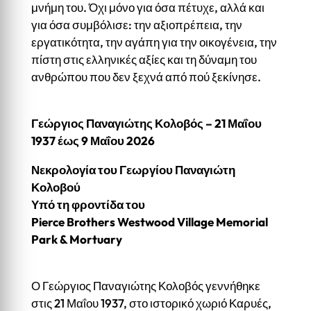
μνήμη του. Όχι μόνο για όσα πέτυχε, αλλά και
για όσα συμβόλισε: την αξιοπρέπεια, την
εργατικότητα, την αγάπη για την οικογένεια, την
πίστη στις ελληνικές αξίες και τη δύναμη του
ανθρώπου που δεν ξεχνά από πού ξεκίνησε.
Γεώργιος Παναγιώτης Κολοβός – 21 Μαΐου
1937 έως 9 Μαΐου 2026
Νεκρολογία του Γεωργίου Παναγιώτη
Κολοβού
Υπό
τη
φροντίδα
του
Pierce Brothers Westwood Village Memorial
Park & Mortuary
Ο Γεώργιος Παναγιώτης Κολοβός γεννήθηκε
στις 21 Μαΐου 1937, στο ιστορικό χωριό Καρυές,