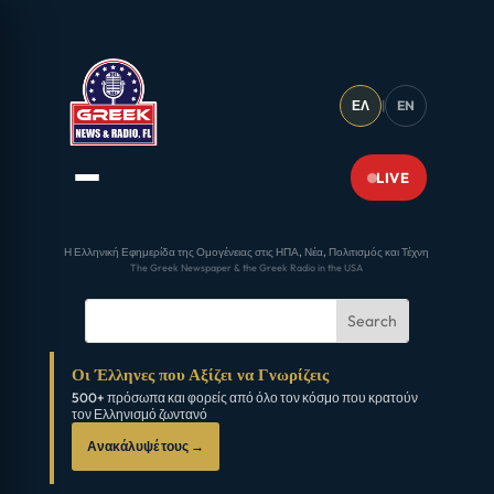
ΕΛ
|
EN
LIVE
Η Ελληνική Εφημερίδα της Ομογένειας στις ΗΠΑ, Νέα, Πολιτισμός και Τέχνη
The Greek Newspaper & the Greek Radio in the USA
Οι Έλληνες που Αξίζει να Γνωρίζεις
500+ πρόσωπα και φορείς από όλο τον κόσμο που κρατούν
τον Ελληνισμό ζωντανό
Ανακάλυψέ τους →