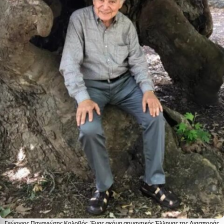
Γεώργιος Παναγιώτης Κολοβός. Ένας ακόμη σημαντικός Έλληνας της Διασποράς