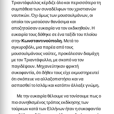
Τριαντάφυλλος κέρδιζε όλο και περισσότερο τη
συμπάθεια των συναδέλφων του χριστιανών
ναυτικών. Όχι όμως των μουσουλμάνων, οι
οποίοι τον μισούσαν θανάσιμα και
αποζητούσαν ευκαιρία να τον εκδικηθούν. Η
ευκαιρία τους δόθηκε σε ένα ταξίδι του πλοίου
στην
Κωνσταντινούπολη
. Μετά το
αγκυροβόλι, μια παρέα από τους
μουσουλμάνους ναύτες, προκάλεσαν διαμάχη
με τον Τριαντάφυλλο, με σκοπό να τον
παγιδέψουν. Μηχανεύτηκαν φρικτή
συκοφαντία, ότι δήθεν τους είχε εκμυστηρευτεί
ότι σκόπευε να αλλαξοπιστήσει και να
ασπασθεί το Ισλάμ και κατόπιν άλλαξε γνώμη.
Με την ευκαιρία θέλουμε να τονίσουμε πως ο
πιο συνηθισμένος τρόπος εκδίκησης των
τούρκων κατά των Ελλήνων ήταν η συκοφαντία