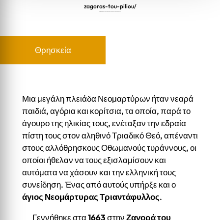
zagoras-tou-piliou/
ΑΓΙΟΣ ΝΕΟΜΑΡΤΥΡΑΣ ΤΡΙΑΝΤΑΦΥΛΛΟΣ ΕΚ ΖΑΓΟΡΑΣ ΤΟΥ ΠΗΛΙΟΥ
Θρησκεία
Μια μεγάλη πλειάδα Νεομαρτύρων ήταν νεαρά
παιδιά, αγόρια και κορίτσια, τα οποία, παρά το
άγουρο της ηλικίας τους, ενέταξαν την εδραία
πίστη τους στον αληθινό Τριαδικό Θεό, απέναντι
στους αλλόθρησκους Οθωμανούς τυράννους, οι
οποίοι ήθελαν να τους εξισλαμίσουν και
αυτόματα να χάσουν και την ελληνική τους
συνείδηση. Ένας από αυτούς υπήρξε και ο
άγιος Νεομάρτυρας Τριαντάφυλλος
.
Γεννήθηκε στα
1663
στην
Ζαγορά του