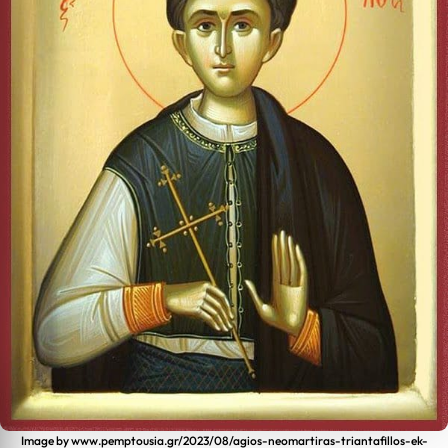
Image by www.pemptousia.gr/2023/08/agios-neomartiras-triantafillos-ek-