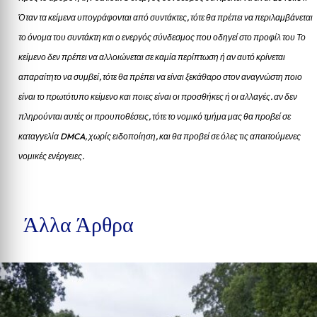
Όταν τα κείμενα υπογράφονται από συντάκτες, τότε θα πρέπει να περιλαμβάνεται
το όνομα του συντάκτη και ο ενεργός σύνδεσμος που οδηγεί στο προφίλ του Το
κείμενο δεν πρέπει να αλλοιώνεται σε καμία περίπτωση ή αν αυτό κρίνεται
απαραίτητο να συμβεί, τότε θα πρέπει να είναι ξεκάθαρο στον αναγνώστη ποιο
είναι το πρωτότυπο κείμενο και ποιες είναι οι προσθήκες ή οι αλλαγές. αν δεν
πληρούνται αυτές οι προυποθέσεις, τότε το νομικό τμήμα μας θα προβεί σε
καταγγελία DMCA, χωρίς ειδοποίηση, και θα προβεί σε όλες τις απαιτούμενες
νομικές ενέργειες.
Άλλα Άρθρα