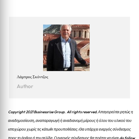
Λάμπρος Σκόντζος
Author
Copyright 2021 Businessrise Group. All rights reserved. Απαγορεύται ρητώς η
αναδημοσίευση, αναπαραγωγή ή αναδιανομή μέρους ή όλου του υλικού του
ιστοχώρου χωρίς τις κάτωθι προυποθέσεις: Θα υπάρχει ενεργός σύνδεσμος
προς το άρθρο ή την σελίδα.
Ο ενεργός σύνδεσμος θα πρέπει να είναι do follow