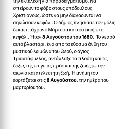
την εκτέλεση για παραδειγματισμό. Να
σπείρουν το φόβο στους υπόδουλους
Χριστιανούς, ώστε να μην διανοούνται να
σηκώσουν κεφάλι. Ο δήμιος πλησίασε τον μόλις
δεκαεπτάχρονο Μάρτυρα και του έκοψε το
κεφάλι. Ήταν
8 Αυγούστου του 1680
. Το νεαρό
αυτό βλαστάρι, ένα από τα εύοσμα άνθη του
μυστικού λειμώνα του Θεού, ο άγιος
Τριαντάφυλλος, αντάλλαξε τα πλούτη και τις
δόξες της επίγειας πρόσκαιρης ζωής με την
αιώνια και ατελεύτητη ζωή. Η μνήμη του
εορτάζεται στις
8 Αυγούστου
, την ημέρα του
μαρτυρίου του.