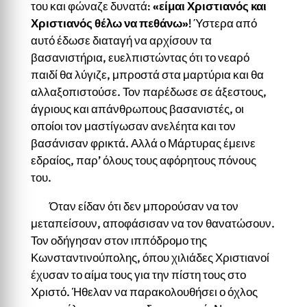
του και φώναζε δυνατά:
«είμαι Χριστιανός και
Χριστιανός θέλω να πεθάνω»
! Ύστερα από
αυτό έδωσε διαταγή να αρχίσουν τα
βασανιστήρια, ευελπιστώντας ότι το νεαρό
παιδί θα λύγιζε, μπροστά στα μαρτύρια και θα
αλλαξοπιστούσε. Τον παρέδωσε σε άξεστους,
άγριους και απάνθρωπους βασανιστές, οι
οποίοι τον μαστίγωσαν ανελέητα και τον
βασάνισαν φρικτά. Αλλά ο Μάρτυρας έμεινε
εδραίος, παρ’ όλους τους αφόρητους πόνους
του.
Όταν είδαν ότι δεν μπορούσαν να τον
μεταπείσουν, αποφάσισαν να τον θανατώσουν.
Τον οδήγησαν στον ιππόδρομο της
Κωνσταντινούπολης, όπου χιλιάδες Χριστιανοί
έχυσαν το αίμα τους για την πίστη τους στο
Χριστό. Ήθελαν να παρακολουθήσει ο όχλος