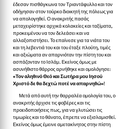
έδεσαν πισθάγκωνα τον Τριαντάφυλλο και τον
οδήγησαν στον τούρκο διοικητή της πόλεως για
να απολογηθεί. Ο ανακριτής πασάς
μεταχειρίστηκε αρχικά κολακείες και ταξίματα,
προκειμένου να τον δελεάσει και να
αλλαξοπιστήσει. Το επαίνεσε για τα νιάτα του
και τη λεβεντιά του και του έταξε πλούτη, τιμές
και αξιώματα αν απαρνιόταν την πίστη του και
ασπάζονταν το Ισλάμ. Εκείνος όμως με
ασυνήθιστο θάρρος αρνήθηκε και ομολόγησε:
«Τον αληθινό Θεό και Σωτήρα μου Ιησού
Χριστό δε θα δεχτώ ποτέ να απαρνηθώ»
!
Μετά από αυτή την θαρραλέα ομολογία του, ο
ανακριτής άρχισε τις φοβέρες και τις
προειδοποιήσεις πως, για να γλυτώσει τις
τιμωρίες και το θάνατο, έπρεπε να εξισλαμισθεί.
Εκείνος όμως έμεινε αμετακίνητος στην πίστη