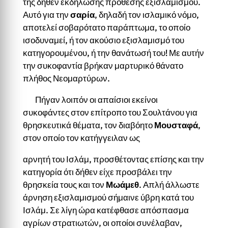
της δήθεν εκδήλωσης πρόθεσης εξισλαμισμού.
Αυτό για την
σαρία
, δηλαδή τον ισλαμικό νόμο,
αποτελεί σοβαρότατο παράπτωμα, το οποίο
ισοδυναμεί, ή τον ακούσιο εξισλαμισμό του
κατηγορουμένου, ή την θανάτωσή του! Με αυτήν
την συκοφαντία βρήκαν μαρτυρικό θάνατο
πλήθος Νεομαρτύρων.
Πήγαν λοιπόν οι απαίσιοι εκείνοι
συκοφάντες στον επίτροπο του Σουλτάνου για
θρησκευτικά θέματα, τον διαβόητο
Μουσταφά
,
στον οποίο τον κατήγγειλαν ως
αρνητή του Ισλάμ, προσθέτοντας επίσης και την
κατηγορία ότι δήθεν είχε προσβάλει την
θρησκεία τους και τον
Μωάμεθ
. Απλή άλλωστε
άρνηση εξισλαμισμού σήμαινε ύβρη κατά του
Ισλάμ. Σε λίγη ώρα κατέφθασε απόσπασμα
αγρίων στρατιωτών, οι οποίοι συνέλαβαν,