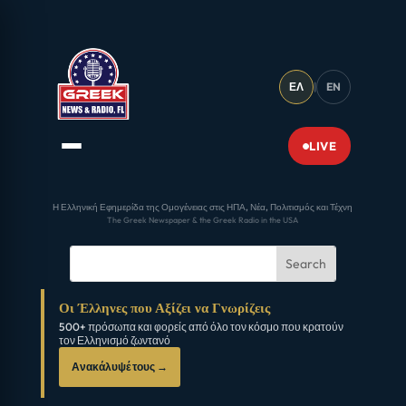
ΕΛ
|
EN
LIVE
Η Ελληνική Εφημερίδα της Ομογένειας στις ΗΠΑ, Νέα, Πολιτισμός και Τέχνη
The Greek Newspaper & the Greek Radio in the USA
Οι Έλληνες που Αξίζει να Γνωρίζεις
500+ πρόσωπα και φορείς από όλο τον κόσμο που κρατούν
τον Ελληνισμό ζωντανό
Ανακάλυψέ τους →