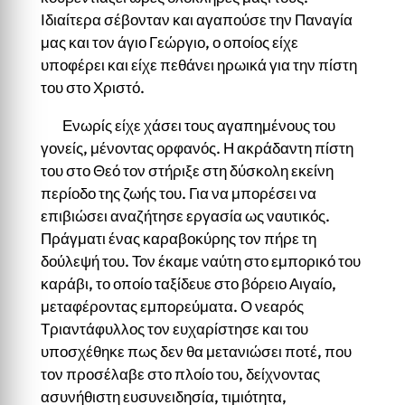
Ιδιαίτερα σέβονταν και αγαπούσε την Παναγία
μας και τον άγιο Γεώργιο, ο οποίος είχε
υποφέρει και είχε πεθάνει ηρωικά για την πίστη
του στο Χριστό.
Ενωρίς είχε χάσει τους αγαπημένους του
γονείς, μένοντας ορφανός. Η ακράδαντη πίστη
του στο Θεό τον στήριξε στη δύσκολη εκείνη
περίοδο της ζωής του. Για να μπορέσει να
επιβιώσει αναζήτησε εργασία ως ναυτικός.
Πράγματι ένας καραβοκύρης τον πήρε τη
δούλεψή του. Τον έκαμε ναύτη στο εμπορικό του
καράβι, το οποίο ταξίδευε στο βόρειο Αιγαίο,
μεταφέροντας εμπορεύματα. Ο νεαρός
Τριαντάφυλλος τον ευχαρίστησε και του
υποσχέθηκε πως δεν θα μετανιώσει ποτέ, που
τον προσέλαβε στο πλοίο του, δείχνοντας
ασυνήθιστη ευσυνειδησία, τιμιότητα,