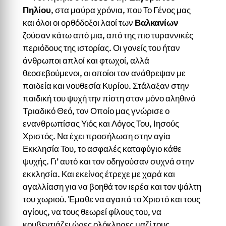
Πηλίου
, στα μαύρα χρόνια, που Το Γένος μας
και όλοι οι ορθόδοξοι λαοί των
Βαλκανίων
ζούσαν κάτω από μια, από της πιο τυραννικές
περιόδους της ιστορίας. Οι γονείς του ήταν
άνθρωποι απλοί και φτωχοί, αλλά
θεοσεβούμενοι, οι οποίοι τον ανάθρεψαν με
παιδεία και νουθεσία Κυρίου. Στάλαξαν στην
παιδική του ψυχή την πίστη στον μόνο αληθινό
Τριαδικό Θεό, τον Οποίο μας γνώρισε ο
ενανθρωπίσας Υιός και Λόγος Του, Ιησούς
Χριστός. Να έχει προσήλωση στην αγία
Εκκλησία Του, το ασφαλές καταφύγιο κάθε
ψυχής. Γι’ αυτό και τον οδηγούσαν συχνά στην
εκκλησία. Και εκείνος έτρεχε με χαρά και
αγαλλίαση για να βοηθά τον ιερέα και τον ψάλτη
του χωριού. Έμαθε να αγαπά το Χριστό και τους
αγίους, να τους θεωρεί φίλους του, να
κουβεντιάζει ώρες ολόκληρες μαζί τους.