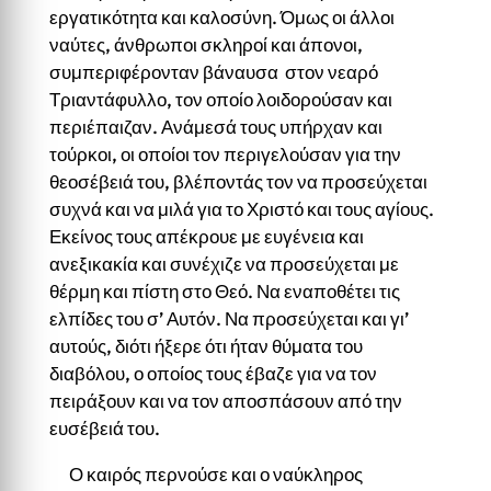
εργατικότητα και καλοσύνη. Όμως οι άλλοι
ναύτες, άνθρωποι σκληροί και άπονοι,
συμπεριφέρονταν βάναυσα στον νεαρό
Τριαντάφυλλο, τον οποίο λοιδορούσαν και
περιέπαιζαν. Ανάμεσά τους υπήρχαν και
τούρκοι, οι οποίοι τον περιγελούσαν για την
θεοσέβειά του, βλέποντάς τον να προσεύχεται
συχνά και να μιλά για το Χριστό και τους αγίους.
Εκείνος τους απέκρουε με ευγένεια και
ανεξικακία και συνέχιζε να προσεύχεται με
θέρμη και πίστη στο Θεό. Να εναποθέτει τις
ελπίδες του σ’ Αυτόν. Να προσεύχεται και γι’
αυτούς, διότι ήξερε ότι ήταν θύματα του
διαβόλου, ο οποίος τους έβαζε για να τον
πειράξουν και να τον αποσπάσουν από την
ευσέβειά του.
Ο καιρός περνούσε και ο ναύκληρος