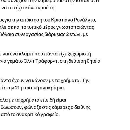
 θα συνεχίσει την καριέρα του στην Ισπανία, Η
a
να του έχει κάνει κρούση.
ουςγια την απόκτηση του Κριστιάνο Ρονάλντο,
έκλεισε και το τυπικό μέρος γνωστοποιώντας
λαιο συνεργασίας διάρκειας 2 ετών, με
είναι ένα κλαμπ που πάντα είχε ξεχωριστή
ένα γεμάτο Ολντ Τράφορντ, στη δεύτερη θητεία
άντα έχουν να κάνουν με τα χρήματα. Την
 στην 21η τακτική ανακρίτρια.
όλα με τα χρήματα επειδή είμαι
 αθωώσουν, φώναξε στις κάμερες ο διεθνής
από το ανακριτικό γραφείο.