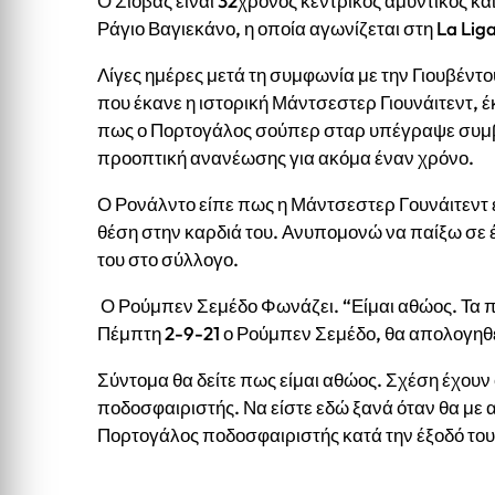
Ο Σιόβας είναι 32χρονος κεντρικός αμυντικός και
Ράγιο Βαγιεκάνο, η οποία αγωνίζεται στη
La Lig
Λίγες ημέρες μετά τη συμφωνία με την Γιουβέντ
που έκανε η ιστορική Μάντσεστερ Γιουνάιτεντ, 
πως ο Πορτογάλος σούπερ σταρ υπέγραψε συμβό
προοπτική ανανέωσης για ακόμα έναν χρόνο.
Ο Ρονάλντο είπε πως η Μάντσεστερ Γουνάιτεντ 
θέση στην καρδιά του. Ανυπομονώ να παίξω σε 
του στο σύλλογο.
Ο Ρούμπεν Σεμέδο Φωνάζει. “Είμαι αθώος. Τα π
Πέμπτη 2-9-21 ο Ρούμπεν Σεμέδο, θα απολογηθεί
Σύντομα θα δείτε πως είμαι αθώος. Σχέση έχουν 
ποδοσφαιριστής. Να είστε εδώ ξανά όταν θα με
Πορτογάλος ποδοσφαιριστής κατά την έξοδό του 