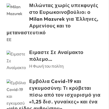
Μιλώντας χωρίς υπεκφυγές
στο Ευρωκοινοβούλιο: ο
Milan Mazurek για Έλληνες,
Αρμενίους και το
μεταναστευτικό
EE
Ειμαστε Σε Αναίμακτο
πόλεμο…
Η Φωνή του πολίτη
Εμβόλια Covid-19 και
εγκυμοσύνη: Τι κρύβεται
πίσω από τον ισχυρισμό για
«1,25 δισ. γυναίκες» και ένα
«νέο είδος ανθρώπου»