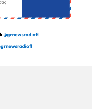
σας
ok
@grnewsradiofl
grnewsradiofl