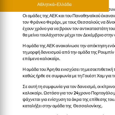
Αθλητικά-Ελλάδα
Οι μεταγραφές των ποδοσφαιρικών ομάδων συνε
Οι ομάδες της ΑΕΚ και του Παναθηναϊκού έκανα
τον Φράνκο Φεράρι, με τους Θεσσαλούς να δίνο
έχουν χρόνο για να βρουν τον αντικαταστάτη τ
θα μείνει τουλάχιστον μέχρι τον Δεκέμβριο στη
Η ομάδα της ΑΕΚ ανακοίνωσε την απόκτηση ενός
τη μορφή δανεισμού από την ομάδα της Ρουμπίν Κ
επόμενο καλοκαίρι.
Η ομάδα του Άρη θα ενισχύσει τη μεσοεπιθετική
καθώς ήρθε σε συμφωνία με τη Γουέστ Χαμ για τ
Σε αυτή τη συμφωνία για τον δανεισμό, οι κίτριν
καλοκαίρι. Ωστόσο για τον 24χρονο Πορτογάλο με
ψάχνεται για ενίσχυση τα άκρα της επίθεσης του
καταλήξει στην ομάδα της Θεσσαλονίκης.