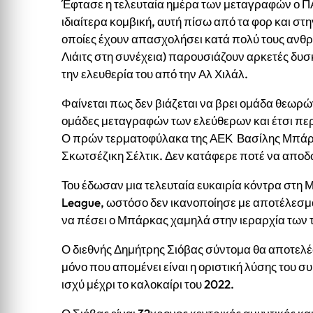
Έφτασε η τελευταία ημέρα των μεταγραφών ο
Π
ιδιαίτερα κομβική, αυτή πίσω από τα φορ και στ
οποίες έχουν απασχολήσει κατά πολύ τους ανθρ
Λιάιτς στη συνέχεια) παρουσιάζουν αρκετές δυσκ
την ελευθερία του από την Αλ Χιλάλ.
Φαίνεται πως δεν βιάζεται να βρει ομάδα θεωρώ
ομάδες μεταγραφών των ελεύθερων και έτσι περ
Ο πρών τερματοφύλακα της ΑΕΚ Βασίλης Μπάρκ
Σκωτσέζικη Σέλτικ. Δεν κατάφερε ποτέ να αποδ
Του έδωσαν μια τελευταία ευκαιρία κόντρα στη Μ
League, ωστόσο δεν ικανοποίησε με αποτέλεσμ
να πέσει ο Μπάρκας χαμηλά στην ιεραρχία των
Ο διεθνής Δημήτρης Σιόβας σύντομα θα αποτελέ
μόνο που απομένει είναι η οριστική λύσης του συ
ισχύ μέχρι το καλοκαίρι του 2022.