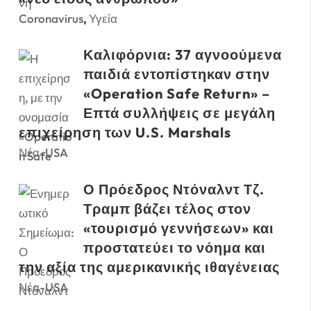
Coronavirus
,
Υγεία
Καλιφόρνια: 37 αγνοούμενα
παιδιά εντοπίστηκαν στην
«Operation Safe Return» –
Επτά συλλήψεις σε μεγάλη
επιχείρηση των U.S. Marshals
Νέα-USA
Ο Πρόεδρος Ντόναλντ Τζ.
Τραμπ βάζει τέλος στον
«τουρισμό γεννήσεων» και
προστατεύει το νόημα και
την αξία της αμερικανικής ιθαγένειας
Νέα-USA