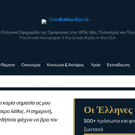
 Ελληνική Εφημερίδα της Ομογένειας στις ΗΠΑ, Νέα, Πολιτισμός και Τέχ
The Greek Newspaper & the Greek Radio in the USA
 Θέματα
Οικονομία
Κοινωνία & Απόψεις
Υγεία
Εκπαίδευση
ι καμία σημασία ας μου
Οι Έλληνες 
τερο λάθος. Η σημερινή,
νδήποτε ψάχνει να βρει τον
500+ πρόσωπα και φορ
ζωντανό