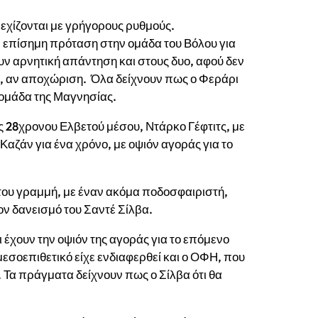
χίζονται με γρήγορους ρυθμούς.
ν επίσημη πρόταση στην ομάδα του Βόλου για
υν αρνητική απάντηση και στους δυο, αφού δεν
ου, αν αποχώριση. Όλα δείχνουν πως ο Φεράρι
ν ομάδα της Μαγνησίας.
 28χρονου Ελβετού μέσου, Ντάρκο Γέφτιτς, με
αζάν για ένα χρόνο, με οψιόν αγοράς για το
 του γραμμή, με έναν ακόμα ποδοσφαιριστή,
ον δανεισμό του Σαντέ Σίλβα.
οι έχουν την οψιόν της αγοράς για το επόμενο
σοεπιθετικό είχε ενδιαφερθεί και ο
ΟΦΗ, που
. Τα πράγματα δείχνουν πως ο Σίλβα ότι θα