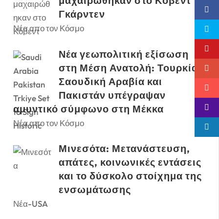
μαχαιρώθηκαν στο Κόβεντ
Γκάρντεν
Νέα απο τον Κόσμο
Νέα γεωπολιτική εξίσωση
στη Μέση Ανατολή: Τουρκία,
Σαουδική Αραβία και
Πακιστάν υπέγραψαν
αμυντικό σύμφωνο στη Μέκκα
Νέα απο τον Κόσμο
Μινεσότα: Μετανάστευση,
απάτες, κοινωνικές εντάσεις
και το δύσκολο στοίχημα της
ενσωμάτωσης
Νέα-USA