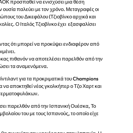
ΑΟΚ
προσπαθεί να ενισχύσει μια θέση
ην ουσία παλεύει με τον χρόνο. Μεταγραφές οι
ώπους του Δικεφάλου (Τζιοβίνκο αρχικά και
ολίες. Ο Ιταλός Τζιοβίνκο έχει εξασφαλίσει
ντας ότι μπορεί να προκύψει ενδιαφέρον από
ιμένει.
ας πιθανόν να αποτελέσει παρελθόν από την
ώσει τα αναμενόμενα.
ίντιλαντ για τα προκριματικά του
Champions
α
να αποκτηθεί νέος γκολκήπερ ο Τζο Χαρτ
και
 τερματοφυλάκων.
σει παρελθόν από την Ισπανική Ουέσκα, Το
μβολαίου του με τους Ισπανούς, το οποίο είχε