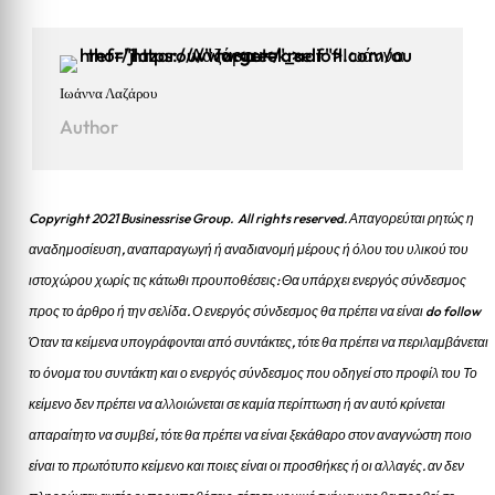
Ιωάννα Λαζάρου
Author
Copyright 2021 Businessrise Group. All rights reserved. Απαγορεύται ρητώς η
αναδημοσίευση, αναπαραγωγή ή αναδιανομή μέρους ή όλου του υλικού του
ιστοχώρου χωρίς τις κάτωθι προυποθέσεις: Θα υπάρχει ενεργός σύνδεσμος
προς το άρθρο ή την σελίδα.
Ο ενεργός σύνδεσμος θα πρέπει να είναι do follow
Όταν τα κείμενα υπογράφονται από συντάκτες, τότε θα πρέπει να περιλαμβάνεται
το όνομα του συντάκτη και ο ενεργός σύνδεσμος που οδηγεί στο προφίλ του Το
κείμενο δεν πρέπει να αλλοιώνεται σε καμία περίπτωση ή αν αυτό κρίνεται
απαραίτητο να συμβεί, τότε θα πρέπει να είναι ξεκάθαρο στον αναγνώστη ποιο
είναι το πρωτότυπο κείμενο και ποιες είναι οι προσθήκες ή οι αλλαγές. αν δεν