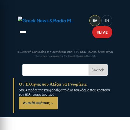
ΕΛ
|
EN
LIVE
Η Ελληνική Εφημερίδα της Ομογένειας στις ΗΠΑ, Νέα, Πολιτισμός και Τέχνη
The Greek Newspaper & the Greek Radio in the USA
Οι Έλληνες που Αξίζει να Γνωρίζεις
500+ πρόσωπα και φορείς από όλο τον κόσμο που κρατούν
τον Ελληνισμό ζωντανό
Ανακάλυψέ τους →