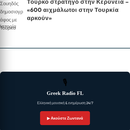
Τούρκο στρατηγό στην Κερύνεια –
«600 αιχμάλωτοι στην Τουρκία
αρκούν»
Ιστορία
🎙
Greek Radio FL
Ελληνική μουσική & ενημέρωση 24/7
▶ Ακούστε Ζωντανά