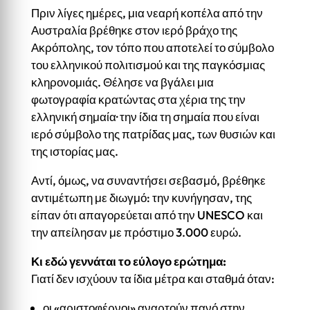
Πριν λίγες ημέρες, μια νεαρή κοπέλα από την
Αυστραλία βρέθηκε στον ιερό βράχο της
Ακρόπολης, τον τόπο που αποτελεί το σύμβολο
του ελληνικού πολιτισμού και της παγκόσμιας
κληρονομιάς. Θέλησε να βγάλει μια
φωτογραφία κρατώντας στα χέρια της την
ελληνική σημαία· την ίδια τη σημαία που είναι
ιερό σύμβολο της πατρίδας μας, των θυσιών και
της ιστορίας μας.
Αντί, όμως, να συναντήσει σεβασμό, βρέθηκε
αντιμέτωπη με διωγμό: την κυνήγησαν, της
είπαν ότι απαγορεύεται από την UNESCO και
την απείλησαν με πρόστιμο 3.000 ευρώ.
Κι εδώ γεννάται το εύλογο ερώτημα:
Γιατί δεν ισχύουν τα ίδια μέτρα και σταθμά όταν:
οι «αριστοφέρνοι» αναρτούν πανό στην