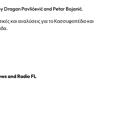
 by Dragan Pavlićević and Petar Bojanić.
ικές και αναλύσεις για το Κοσσυφοπέδιο και
άδα.
ws and Radio FL