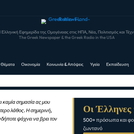
 Ελληνική Εφημερίδα της Ομογένειας στις ΗΠΑ, Νέα, Πολιτισμός και Τέχ
The Greek Newspaper & the Greek Radio in the USA
 Θέματα
Οικονομία
Κοινωνία & Απόψεις
Υγεία
Εκπαίδευση
ι καμία σημασία ας μου
Οι Έλληνες 
τερο λάθος. Η σημερινή,
νδήποτε ψάχνει να βρει τον
500+ πρόσωπα και φορ
ζωντανό