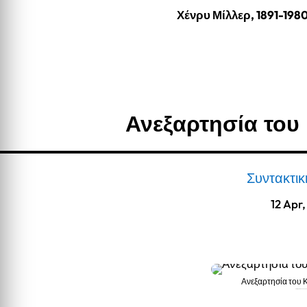
Χένρυ Μίλλερ, 1891-198
Ανεξαρτησία το
Συντακτι
12 Apr
Ανεξαρτησία του
Ανεξαρτησία του Κοσσυφοπ