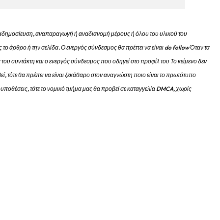
 αναδημοσίευση, αναπαραγωγή ή αναδιανομή μέρους ή όλου του υλικού του
 το άρθρο ή την σελίδα.
Ο ενεργός σύνδεσμος θα πρέπει να είναι do follow Όταν τα
 του συντάκτη και ο ενεργός σύνδεσμος που οδηγεί στο προφίλ του Το κείμενο δεν
εί, τότε θα πρέπει να είναι ξεκάθαρο στον αναγνώστη ποιο είναι το πρωτότυπο
προυποθέσεις, τότε το νομικό τμήμα μας θα προβεί σε καταγγελία DMCA, χωρίς