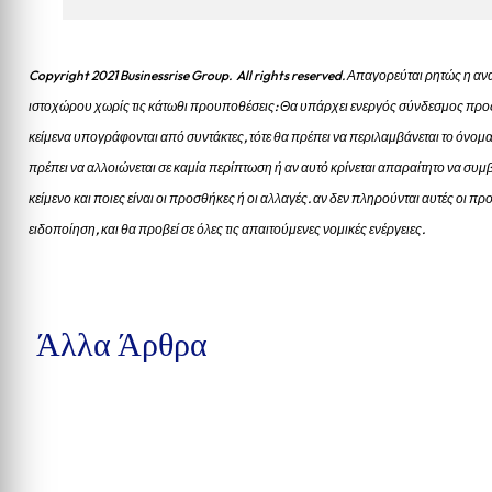
Copyright 2021 Businessrise Group. All rights reserved. Απαγορεύται ρητώς η
ιστοχώρου χωρίς τις κάτωθι προυποθέσεις: Θα υπάρχει ενεργός σύνδεσμος προς
κείμενα υπογράφονται από συντάκτες, τότε θα πρέπει να περιλαμβάνεται το όνομα
πρέπει να αλλοιώνεται σε καμία περίπτωση ή αν αυτό κρίνεται απαραίτητο να συμβ
κείμενο και ποιες είναι οι προσθήκες ή οι αλλαγές. αν δεν πληρούνται αυτές οι 
ειδοποίηση, και θα προβεί σε όλες τις απαιτούμενες νομικές ενέργειες.
Άλλα Άρθρα