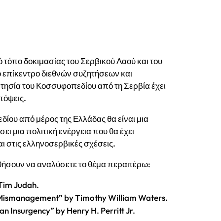
 τόπο δοκιμασίας του Σερβικού Λαού και του
το επίκεντρο διεθνών συζητήσεων και
ρτησία του Κοσσυφοπεδίου από τη Σερβία έχει
πόψεις.
ίου από μέρος της Ελλάδας θα είναι μια
ι μια πολιτική ενέργεια που θα έχει
ι στις ελληνοσερβικές σχέσεις.
ηθήσουν να αναλύσετε το θέμα περαιτέρω:
Tim Judah.
cy Mismanagement” by Timothy William Waters.
n Insurgency” by Henry H. Perritt Jr.