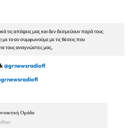
ά τις απόψεις μας και δεν δεσμεύουν παρά τους
ι με το αν συμφωνούμε με τις θέσεις που
για τους αναγνώστες μας.
ok
@grnewsradiofl
grnewsradiofl
υντακτική Ομάδα
uthor