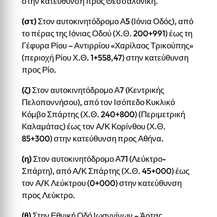
στην κατεύθυνση προς Θεσσαλονίκη.
(στ)
Στον αυτοκινητόδρομο Α5 (Ιόνια Οδός), από
το πέρας της Ιόνιας Οδού (Χ.Θ. 200+991) έως τη
Γέφυρα Ρίου – Αντιρρίου «Χαρίλαος Τρικούπης»
(περιοχή Ρίου Χ.Θ. 1+558,47) στην κατεύθυνση
προς Ρίο.
(ζ)
Στον αυτοκινητόδρομο Α7 (Κεντρικής
Πελοποννήσου), από τον Ισόπεδο Κυκλικό
Κόμβο Σπάρτης (Χ.Θ. 240+800) (Περιμετρική
Καλαμάτας) έως τον Α/Κ Κορίνθου (Χ.Θ.
85+300) στην κατεύθυνση προς Αθήνα.
(η)
Στον αυτοκινητόδρομο Α71 (Λεύκτρο-
Σπάρτη), από Α/Κ Σπάρτης (Χ.Θ. 45+000) έως
τον Α/Κ Λεύκτρου (0+000) στην κατεύθυνση
προς Λεύκτρο.
(θ)
Στην Εθνική Οδό Ιωαννίνων – Άρτας