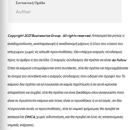
Συντακτική Ομάδα
Author
Copyright 2021 Businessrise Group. All rights reserved. Απαγορεύται ρητώς η
αναδημοσίευση, αναπαραγωγή ή αναδιανομή μέρους ή όλου του υλικού του
ιστοχώρου χωρίς τις κάτωθι προυποθέσεις: Θα υπάρχει ενεργός σύνδεσμος
προς το άρθρο ή την σελίδα.
Ο ενεργός σύνδεσμος θα πρέπει να είναι do follow
Όταν τα κείμενα υπογράφονται από συντάκτες, τότε θα πρέπει να περιλαμβάνεται
το όνομα του συντάκτη και ο ενεργός σύνδεσμος που οδηγεί στο προφίλ του Το
κείμενο δεν πρέπει να αλλοιώνεται σε καμία περίπτωση ή αν αυτό κρίνεται
απαραίτητο να συμβεί, τότε θα πρέπει να είναι ξεκάθαρο στον αναγνώστη ποιο
είναι το πρωτότυπο κείμενο και ποιες είναι οι προσθήκες ή οι αλλαγές. αν δεν
πληρούνται αυτές οι προυποθέσεις, τότε το νομικό τμήμα μας θα προβεί σε
καταγγελία DMCA, χωρίς ειδοποίηση, και θα προβεί σε όλες τις απαιτούμενες
νομικές ενέργειες.