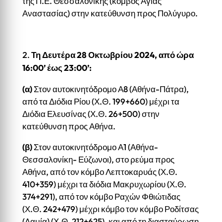
της Π.Ε. Θεσσαλονίκης (κόμβος Αγίας
Αναστασίας) στην κατεύθυνση προς Πολύγυρο.
Τη Δευτέρα 28 Οκτωβρίου
2024, από ώρα
16:00’ έως 23:00’:
(α)
Στον αυτοκινητόδρομο Α8 (Αθήνα-Πάτρα),
από τα Διόδια Ρίου (Χ.Θ. 199+660) μέχρι τα
Διόδια Ελευσίνας (Χ.Θ. 26+500) στην
κατεύθυνση προς Αθήνα.
(β)
Στον αυτοκινητόδρομο Α1 (Αθήνα-
Θεσσαλονίκη- Εύζωνοι), στο ρεύμα προς
Αθήνα, από τον κόμβο Λεπτοκαρυάς (Χ.Θ.
410+359) μέχρι τα διόδια Μακρυχωρίου (Χ.Θ.
374+291), από τον κόμβο Ραχών Φθιώτιδας
(Χ.Θ. 242+479) μέχρι κόμβο τον κόμβο Ροδίτσας
(Λαμία) (Χ.Θ. 212+625), και από τη διασταύρωση