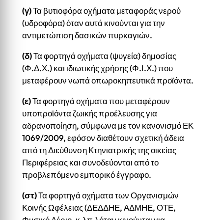
(γ)
Τα βυτιοφόρα οχήματα μεταφοράς νερού
(υδροφόρα) όταν αυτά κινούνται για την
αντιμετώπιση δασικών πυρκαγιών.
(δ)
Τα φορτηγά οχήματα (ψυγεία) δημοσίας
(Φ.Δ.Χ.) και ιδιωτικής χρήσης (Φ.Ι.Χ.) που
μεταφέρουν νωπά οπωροκηπευτικά προϊόντα.
(ε)
Τα φορτηγά οχήματα που μεταφέρουν
υποπροϊόντα ζωικής προέλευσης για
αδρανοποίηση, σύμφωνα με τον κανονισμό ΕΚ
1069/2009, εφόσον διαθέτουν σχετική άδεια
από τη Διεύθυνση Κτηνιατρικής της οικείας
Περιφέρειας και συνοδεύονται από το
προβλεπόμενο εμπορικό έγγραφο.
(στ)
Τα φορτηγά οχήματα των Οργανισμών
Κοινής Ωφέλειας (ΔΕΔΔΗΕ, ΑΔΜΗΕ, ΟΤΕ,
Φυσικό Αέριο, κ.λπ.) όταν κινούνται για