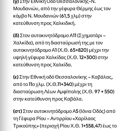
(γ)
Στην Εθνική Οδό Θεσσαλονίκης-Ν.
Μουδανιών, από την γέφυρα Θέρμης έως τον
κόμβο Ν. Μουδανιών (61,5 χλμ) στην
κατεύθυνση προς Χαλκιδική.
(δ)
Στον αυτοκινητόδρομο Α11 (Σχηματάρι –
Χαλκίδα), από τη διασταύρωσή της με τον
αυτοκινητόδρομο Α1 (Χ.Θ. 65+820) μέχρι την
υψηλή γέφυρα Χαλκίδας (Χ.Θ. 12+300) στην
κατεύθυνση προς Χαλκίδα.
(ε)
Στην Εθνική οδό Θεσσαλονίκης – Καβάλας,
από το 11ο χλμ. (Χ.Θ.11+340) μέχρι τη
διασταύρωση Λέων Αμφίπολης (Χ.Θ. 97 + 550)
στην κατεύθυνση προς Καβάλα.
(στ)
Στον αυτοκινητόδρομο Α5 (Ιόνια Οδός) από
τη Γέφυρα Ρίου – Αντιρρίου «Χαρίλαος
Τρικούπης» (περιοχή Ρίου Χ.Θ. 1+558,47) έως το