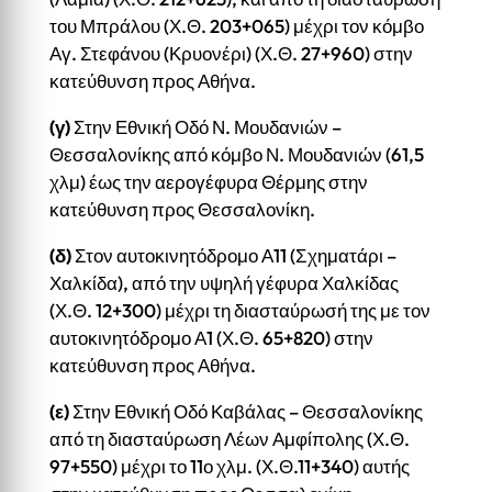
του Μπράλου (Χ.Θ. 203+065) μέχρι τον κόμβο
Αγ. Στεφάνου (Κρυονέρι) (Χ.Θ. 27+960) στην
κατεύθυνση προς Αθήνα.
(γ)
Στην Εθνική Οδό Ν. Μουδανιών –
Θεσσαλονίκης από κόμβο Ν. Μουδανιών (61,5
χλμ) έως την αερογέφυρα Θέρμης στην
κατεύθυνση προς Θεσσαλονίκη.
(δ)
Στον αυτοκινητόδρομο Α11 (Σχηματάρι –
Χαλκίδα), από την υψηλή γέφυρα Χαλκίδας
(Χ.Θ. 12+300) μέχρι τη διασταύρωσή της με τον
αυτοκινητόδρομο Α1 (Χ.Θ. 65+820) στην
κατεύθυνση προς Αθήνα.
(ε)
Στην Εθνική Οδό Καβάλας – Θεσσαλονίκης
από τη διασταύρωση Λέων Αμφίπολης (Χ.Θ.
97+550) μέχρι το 11ο χλμ. (Χ.Θ.11+340) αυτής