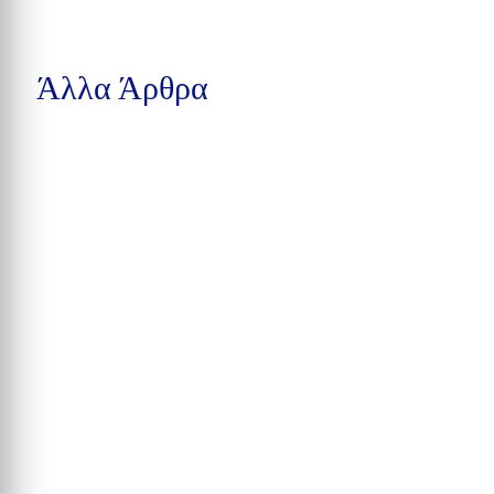
Άλλα Άρθρα
Δέκα συλλήψεις στην Calhoun County, βαριές κατηγορίες στην
Pensacola και υπόθεση παράνομης αγοράς...