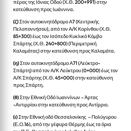
πέρας της Ιόνιας Οδού (Χ.Θ. 200+991) στην
κατεύθυνση προς Ιωάννινα.
(ζ)
Στον αυτοκινητόδρομο Α7 (Κεντρικής
Πελοποννήσου), από τον Α/Κ Κορίνθου (Χ.Θ.
85+300) έως τον Ισόπεδο Κυκλικό Κόμβο
Σπάρτης (Χ.Θ. 240+800) (Περιμετρική
Καλαμάτας) στην κατεύθυνση προς Καλαμάτα.
(η)
Στον αυτοκινητόδρομο Α71 (Λεύκτρο-
Σπάρτη) από τον Α/Κ Λεύκτρου (0+000) έως τον
Α/Κ Σπάρτης (Χ.Θ. 45+000) στην κατεύθυνση
προς Σπάρτη.
(θ)
Στην Εθνική Οδό Ιωαννίνων – Άρτας
-Αντιρρίου στην κατεύθυνση προς Αντίρριο.
(ι)
Στην Εθνική οδό Θεσσαλονίκης – Πολύγυρου
(Ε.Ο.16), από την γέφυρα Θέρμης έως τα όρια