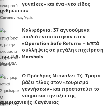
γυναίκες» και ένα «νέο είδος
ανθρώπου»
Coronavirus
,
Υγεία
Καλιφόρνια: 37 αγνοούμενα
παιδιά εντοπίστηκαν στην
«Operation Safe Return» – Επτά
συλλήψεις σε μεγάλη επιχείρηση
των U.S. Marshals
Νέα-USA
Ο Πρόεδρος Ντόναλντ Τζ. Τραμπ
βάζει τέλος στον «τουρισμό
γεννήσεων» και προστατεύει το
νόημα και την αξία της
αμερικανικής ιθαγένειας