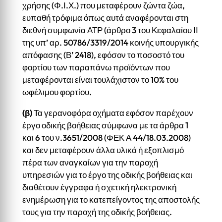
χρήσης (Φ.Ι.Χ.) που μεταφέρουν ζώντα ζώα,
ευπαθή τρόφιμα όπως αυτά αναφέρονται στη
διεθνή συμφωνία ΑΤΡ (άρθρο 3 του Κεφαλαίου ΙΙ
της υπ’ αρ. 50786/3319/2014 κοινής υπουργικής
απόφασης (Β’ 2418), εφόσον το ποσοστό του
φορτίου των παραπάνω προϊόντων που
μεταφέρονται είναι τουλάχιστον το 10% του
ωφέλιμου φορτίου.
(β)
Τα γερανοφόρα οχήματα εφόσον παρέχουν
έργο οδικής βοήθειας σύμφωνα με τα άρθρα 1
και 6 του ν.3651/2008 (ΦΕΚ Α 44/18.03.2008)
και δεν μεταφέρουν άλλα υλικά ή εξοπλισμό
πέρα των αναγκαίων για την παροχή
υπηρεσιών για το έργο της οδικής βοήθειας και
διαθέτουν έγγραφα ή σχετική ηλεκτρονική
ενημέρωση για το κατεπείγοντος της αποστολής
τους για την παροχή της οδικής βοήθειας.