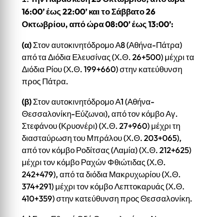
16:00’ έως 22:00’ και το Σάββατο 26
Οκτωβρίου, από ώρα 08:00’ έως 13:00’:
(α)
Στον αυτοκινητόδρομο Α8 (Αθήνα-Πάτρα)
από τα Διόδια Ελευσίνας (Χ.Θ. 26+500) μέχρι τα
Διόδια Ρίου (Χ.Θ. 199+660) στην κατεύθυνση
προς Πάτρα.
(β)
Στον αυτοκινητόδρομο Α1 (Αθήνα-
Θεσσαλονίκη-Εύζωνοι), από τον κόμβο Αγ.
Στεφάνου (Κρυονέρι) (Χ.Θ. 27+960) μέχρι τη
διασταύρωση του Μπράλου (Χ.Θ. 203+065),
από τον κόμβο Ροδίτσας (Λαμία) (Χ.Θ. 212+625)
μέχρι τον κόμβο Ραχών Φθιώτιδας (Χ.Θ.
242+479), από τα διόδια Μακρυχωρίου (Χ.Θ.
374+291) μέχρι τον κόμβο Λεπτοκαρυάς (Χ.Θ.
410+359) στην κατεύθυνση προς Θεσσαλονίκη.