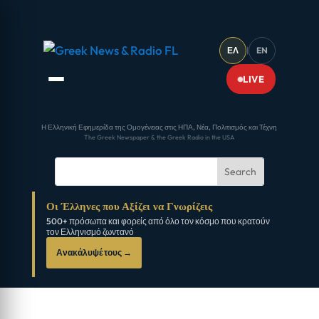
ΕΛ
|
EN
LIVE
Η Ελληνική Εφημερίδα της Ομογένειας στις ΗΠΑ, Νέα, Πολιτισμός και Τέχνη
The Greek Newspaper & the Greek Radio in the USA
Οι Έλληνες που Αξίζει να Γνωρίζεις
500+ πρόσωπα και φορείς από όλο τον κόσμο που κρατούν
τον Ελληνισμό ζωντανό
Ανακάλυψέ τους →