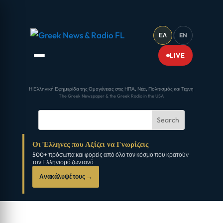
ΕΛ
|
EN
LIVE
Η Ελληνική Εφημερίδα της Ομογένειας στις ΗΠΑ, Νέα, Πολιτισμός και Τέχνη
The Greek Newspaper & the Greek Radio in the USA
Οι Έλληνες που Αξίζει να Γνωρίζεις
500+ πρόσωπα και φορείς από όλο τον κόσμο που κρατούν
τον Ελληνισμό ζωντανό
Ανακάλυψέ τους →