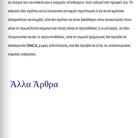
το όνομα του συντάκτη και ο ενεργός σύνδεσμος που οδηγεί στο προφίλ του Το
κείμενο δεν πρέπει να αλλοιώνεται σε καμία περίπτωση ή αν αυτό κρίνεται
απαραίτητο να συμβεί, τότε θα πρέπει να είναι ξεκάθαρο στον αναγνώστη ποιο
είναι το πρωτότυπο κείμενο και ποιες είναι οι προσθήκες ή οι αλλαγές. αν δεν
πληρούνται αυτές οι προυποθέσεις, τότε το νομικό τμήμα μας θα προβεί σε
καταγγελία DMCA, χωρίς ειδοποίηση, και θα προβεί σε όλες τις απαιτούμενες
νομικές ενέργειες.
Άλλα Άρθρα