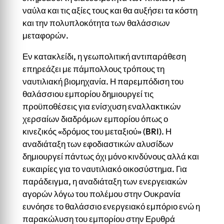
ναύλα και τις αξίες τους και θα αυξήσει τα κόστη
και την πολυπλοκότητα των θαλάσσιων
μεταφορών.
Εν κατακλείδι, η γεωπολιτική αντιπαράθεση
επηρεάζει με πάμπολλους τρόπους τη
ναυτιλιακή βιομηχανία. Η παρεμπόδιση του
θαλάσσιου εμπορίου δημιουργεί τις
προϋποθέσεις για ενίσχυση εναλλακτικών
χερσαίων διαδρόμων εμπορίου όπως ο
κινεζικός «δρόμος του μεταξιού» (BRI). Η
αναδιάταξη των εφοδιαστικών αλυσίδων
δημιουργεί πάντως όχι μόνο κινδύνους αλλά και
ευκαιρίες για το ναυτιλιακό οικοσύστημα. Για
παράδειγμα, η αναδιάταξη των ενεργειακών
αγορών λόγω του πολέμου στην Ουκρανία
ευνόησε το θαλάσσιο ενεργειακό εμπόριο ενώ η
παρακώλυση του εμπορίου στην Ερυθρά