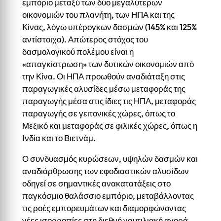
εμπόριο μεταξύ των δύο μεγαλύτερων
οικονομιών του πλανήτη, των ΗΠΑ και της
Κίνας, λόγω υπέρογκων δασμών (145% και 125%
αντίστοιχα). Απώτερος στόχος του
δασμολογικού πολέμου είναι η
«απαγκίστρωση» των δυτικών οικονομιών από
την Κίνα. Οι ΗΠΑ προωθούν αναδιάταξη στις
παραγωγικές αλυσίδες μέσω μεταφοράς της
παραγωγής μέσα στις ίδιες τις ΗΠΑ, μεταφοράς
παραγωγής σε γειτονικές χώρες, όπως το
Μεξικό και μεταφοράς σε φιλικές χώρες, όπως η
Ινδία και το Βιετνάμ.
Ο συνδυασμός κυρώσεων, υψηλών δασμών και
αναδιάρθρωσης των εφοδιαστικών αλυσίδων
οδηγεί σε σημαντικές ανακατατάξεις στο
παγκόσμιο θαλάσσιο εμπόριο, μεταβάλλοντας
τις ροές εμπορευμάτων και διαμορφώνοντας
νέες ισορροπίες στη διεθνή ναυτιλιακή αγορά.