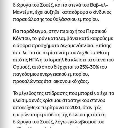
διώρυγα του Σουέζ, και τα στενά του Βαβ-ελ-
Μαντέμπ, έχει αυξηθεί κατακόρυφα ο κίνδυνος
παρακώλυσης του θαλάσσιου εμπορίου.
Για παράδειγμα, στην περιοχή του Περσικού
Κόλπου, το Ιράν καταλαμβάνει κατά καιρούς με
διάφορα προσχήματα δεξαμενόπλοια. Επίσης
απειλεί ότι σε περίπτωση που δεχθεί επίθεση
από τις ΗΠΑ ή το Ισραήλ θα κλείσει τα στενά του
Ορμούζ, από όπου διέρχεται το 25%-30% του
παγκόσμιου ενεργειακού εμπορίου,
προκαλώντας έτσι οικονομικό χάος.
Το μέγεθος της επίδρασης που μπορεί να έχει το
κλείσιμο ενός κρίσιμου στρατηγικού στενού
αποδείχθηκε περίτρανα το 2021, όταν η έξι
ημερών παρεμπόδιση της διέλευσης από τη
διώρυγα του Σουέζ, λόγω εγκλωβισμού του