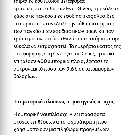
ταϊβανέζικου πλοίου μεταφοράς
εμπορευματοκιβωτίων Ever Given, προκάλεσε
χάος στις παγκόσμιες εφοδιαστικές αλυσίδες.
Το περιστατικό ανέδειξε την εύθραυστη φύση
των παγκόσμιων εφοδιαστικών ροών και τον
τρόπο με τον οποίο το θαλάσσιο εμπόριο μπορεί
εύκολα να εκτροχιαστεί. Το ημερήσιο κόστος της
συμφόρησης στη διώρυγα του Σουέζ, η οποία
επηρέασε 400 εμπορικά πλοία, έφτασε το
αστρονομικό ποσό των 9,6 δισεκατομμυρίων
δολαρίων.
Τα εμπορικά πλοία ως στρατηγικός στόχος
Η εμπορική ναυτιλία έχει γίνει πρόσφατα
στόχος επιθέσεων από ισχυρά κράτη που
χρησιμοποιούν μια πληθώρα προηγμένων