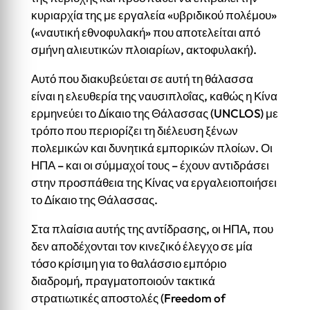
κυριαρχία της με εργαλεία «υβριδικού πολέμου»
(«ναυτική εθνοφυλακή» που αποτελείται από
σμήνη αλιευτικών πλοιαρίων, ακτοφυλακή).
Αυτό που διακυβεύεται σε αυτή τη θάλασσα
είναι η ελευθερία της ναυσιπλοΐας, καθώς η Κίνα
ερμηνεύει το Δίκαιο της Θάλασσας (UNCLOS) με
τρόπο που περιορίζει τη διέλευση ξένων
πολεμικών και δυνητικά εμπορικών πλοίων. Οι
ΗΠΑ – και οι σύμμαχοί τους – έχουν αντιδράσει
στην προσπάθεια της Κίνας να εργαλειοποιήσει
το Δίκαιο της Θάλασσας.
Στα πλαίσια αυτής της αντίδρασης, οι ΗΠΑ, που
δεν αποδέχονται τον κινεζικό έλεγχο σε μία
τόσο κρίσιμη για το θαλάσσιο εμπόριο
διαδρομή, πραγματοποιούν τακτικά
στρατιωτικές αποστολές (Freedom of