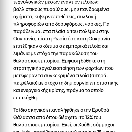
τεχνολογικών μέσων εναντίον πλοίων:
βαλλιστικούς πυραύλους, μη επανδρωμένα
οχήματα, κυβερνοεπιθέσεις, συλλογή
πληροφοριών από δορυφόρους, νάρκες. Για
παράδειγμα, στα πλαίσια του πολέμου στην
Ουκρανία, τόσο η Ρωσία όσο και η Ουκρανία
επιτέθηκαν σκόπιμα σε εμπορικά πλοία και
λιμάνια με στόχο την παρακώλυση του
θαλάσσιου εμπορίου. Εμφαση δόθηκε στη
στρατηγική εργαλειοποίηση των φορτίων που
μετέφεραν τα συγκεκριμένα πλοία (σιτηρά,
πετρέλαιο) με στόχο τη δημιουργία επισιτιστικής
και ενεργειακής κρίσης, πράγμα το οποίο
επετεύχθη.
Το ίδιο σκηνικό επαναλήφθηκε στην Ερυθρά
Θάλασσα από όπου διέρχεται το 12% του
θαλάσσιου εμπορίου. Εκεί, οι Χούθι, σύμμαχοι
του Ιράν, επιτέθηκαν τους τελευταίους 15 μήνες