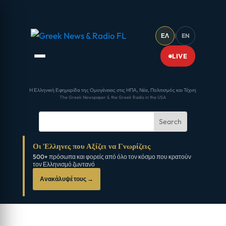
ΕΛ
|
EN
LIVE
Η Ελληνική Εφημερίδα της Ομογένειας στις ΗΠΑ, Νέα, Πολιτισμός και Τέχνη
The Greek Newspaper & the Greek Radio in the USA
Οι Έλληνες που Αξίζει να Γνωρίζεις
500+ πρόσωπα και φορείς από όλο τον κόσμο που κρατούν
τον Ελληνισμό ζωντανό
Ανακάλυψέ τους →