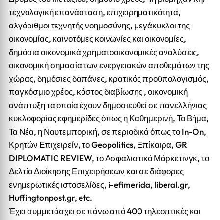
τεχνολογική επανάσταση, επιχειρηματικότητα,
αλγόριθμοι τεχνητής νοημοσύνης, μεγάκυκλοι της
οικονομίας, καινοτόμες κοινωνίες και οικονομίες,
δημόσια οικονομικά χρηματοοικονομικές αναλύσεις,
οικονομική σημασία των ενεργειακών αποθεμάτων της
χώρας, δημόσιες δαπάνες, κρατικός προϋπολογισμός,
παγκόσμιο χρέος, κόστος διαβίωσης , οικονομική
ανάπτυξη τα οποία έχουν δημοσιευθεί σε πανελλήνιας
κυκλοφορίας εφημερίδες όπως η Καθημερινή, Το Βήμα,
Τα Νέα, η Ναυτεμπορική, σε περιοδικά όπως το In-On,
Κρητών Επιχειρείν, το Geopolitics, Επίκαιρα, GR
DIPLOMATIC REVIEW, το Ασφαλιστικό Μάρκετινγκ, το
Δελτίο Διοίκησης Επιχειρήσεων και σε διάφορες
ενημερωτικές ιστοσελίδες, i-efimerida, liberal.gr,
Huffingtonpost.gr, etc.
Έχει συμμετάσχει σε πάνω από 400 τηλεοπτικές και