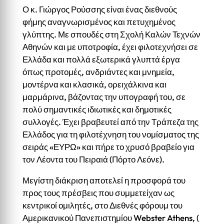
Ο κ. Γιώργος Ρούσσης είναι ένας διεθνούς
φήμης αναγνωρισμένος και πετυχημένος
γλύπτης. Με σπουδές στη Σχολή Καλών Τεχνών
Αθηνών και με υποτροφία, έχει φιλοτεχνήσει σε
Ελλάδα και πολλά εξωτερικά γλυπτά έργα
όπως προτομές, ανδριάντες και μνημεία,
μοντέρνα και κλασικά, ορειχάλκινα και
μαρμάρινα, βάζοντας την υπογραφή του, σε
πολύ σημαντικές ιδιωτικές και δημοτικές
συλλογές. Έχει βραβευτεί από την Τράπεζα της
Ελλάδος για τη φιλοτέχνηση του νομίσματος της
σειράς «ΕΥΡΩ» και πήρε το χρυσό βραβείο για
τον Λέοντα του Πειραιά (Πόρτο Λεόνε).
Μεγίστη διάκριση αποτελεί η προσφορά του
προς τους πρέσβεις που συμμετείχαν ως
κεντρικοί ομιλητές, στο Διεθνές φόρουμ του
Αμερικανικού Πανεπιστημίου Webster Athens, (