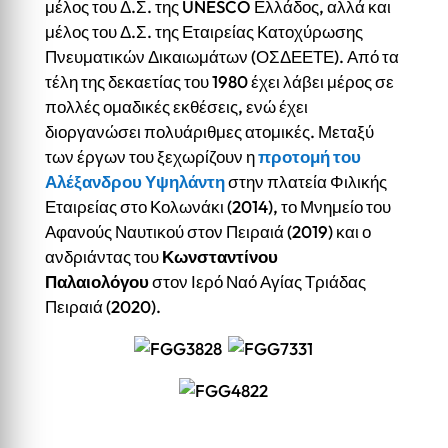
μέλος του Δ.Σ. της UNESCO Ελλάδος, αλλά και
μέλος του Δ.Σ. της Εταιρείας Κατοχύρωσης
Πνευματικών Δικαιωμάτων (ΟΣΔΕΕΤΕ). Από τα
τέλη της δεκαετίας του 1980 έχει λάβει μέρος σε
πολλές ομαδικές εκθέσεις, ενώ έχει
διοργανώσει πολυάριθμες ατομικές. Μεταξύ
των έργων του ξεχωρίζουν η
προτομή του
Αλέξανδρου Υψηλάντη
στην πλατεία Φιλικής
Εταιρείας στο Κολωνάκι (2014), το Μνημείο του
Αφανούς Ναυτικού στον Πειραιά (2019) και ο
ανδριάντας του
Κωνσταντίνου
Παλαιολόγου
στον Ιερό Ναό Αγίας Τριάδας
Πειραιά (2020).