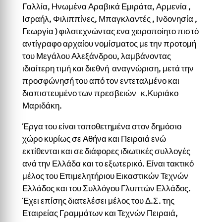
Γαλλία, Ηνωμένα Αραβικά Εμιράτα, Αρμενία ,
Ισραήλ, Φιλιππίνες, Μπαγκλαντές , Ινδονησία ,
Γεωργία ) φιλοτεχνώντας ενα χειροποίητο πιστό
αντίγραφο αρχαίου νομίσματος με την προτομή
του Μεγάλου Αλεξάνδρου, λαμβάνοντας
ιδιαίτερη τιμή και διεθνή αναγνώριση, μετά την
προσφώνησή του από τον εντεταλμένο και
διαπιστευμένο των πρεσβειών κ.Κυριάκο
Μαριδάκη.
Έργα του είναι τοποθετημένα στον δημόσιο
χώρο κυρίως σε Αθήνα και Πειραιά ενώ
εκτίθενται και σε διάφορες ιδιωτικές συλλογές
ανά την Ελλάδα και το εξωτερικό. Είναι τακτικό
μέλος του Επιμελητήριου Εικαστικών Τεχνών
Ελλάδος και του Συλλόγου Γλυπτών Ελλάδος.
Έχει επίσης διατελέσει μέλος του Δ.Σ. της
Εταιρείας Γραμμάτων και Τεχνών Πειραιά,