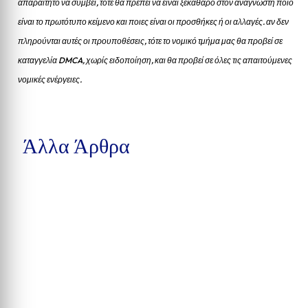
απαραίτητο να συμβεί, τότε θα πρέπει να είναι ξεκάθαρο στον αναγνώστη ποιο
είναι το πρωτότυπο κείμενο και ποιες είναι οι προσθήκες ή οι αλλαγές. αν δεν
πληρούνται αυτές οι προυποθέσεις, τότε το νομικό τμήμα μας θα προβεί σε
καταγγελία DMCA, χωρίς ειδοποίηση, και θα προβεί σε όλες τις απαιτούμενες
νομικές ενέργειες.
Άλλα Άρθρα
Μια προσχεδιασμένη συνάντηση ανηλίκων σε πάρκο του