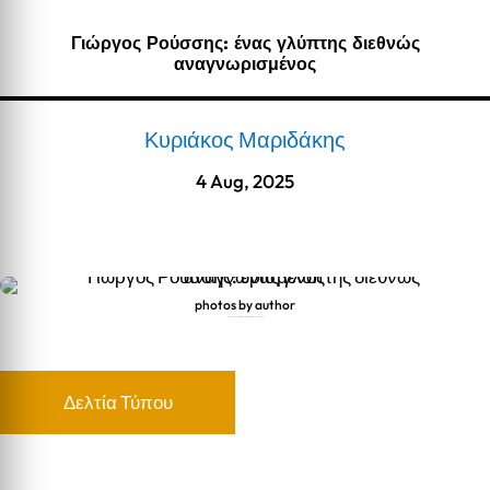
Γιώργος Ρούσσης: ένας γλύπτης διεθνώς
αναγνωρισμένος
Κυριάκος Μαριδάκης
4 Aug, 2025
photos by author
Γιώργος Ρούσσης: ένας γλύπτης διεθνώς αναγνωρισμένος
Δελτία Τύπου