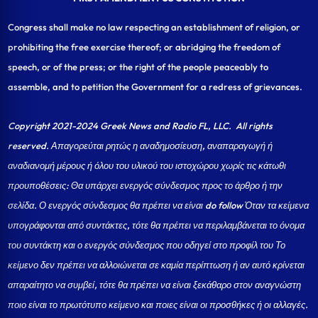
Congress shall make no law respecting an establishment of religion, or
prohibiting the free exercise thereof; or abridging the freedom of
speech, or of the press; or the right of the people peaceably to
assemble, and to petition the Government for a redress of grievances.
Copyright 2021-2024 Greek News and Radio FL, LLC
. All rights
reserved. Απαγορεύται ρητώς η αναδημοσίευση, αναπαραγωγή ή
αναδιανομή μέρους ή όλου του υλικού του ιστοχώρου χωρίς τις κάτωθι
προυποθέσεις: Θα υπάρχει ενεργός σύνδεσμος προς το άρθρο ή την
σελίδα.
Ο ενεργός σύνδεσμος θα πρέπει να είναι do follow Όταν τα κείμενα
υπογράφονται από συντάκτες, τότε θα πρέπει να περιλαμβάνεται το όνομα
του συντάκτη και ο ενεργός σύνδεσμος που οδηγεί στο προφίλ του Το
κείμενο δεν πρέπει να αλλοιώνεται σε καμία περίπτωση ή αν αυτό κρίνεται
απαραίτητο να συμβεί, τότε θα πρέπει να είναι ξεκάθαρο στον αναγνώστη
ποιο είναι το πρωτότυπο κείμενο και ποιες είναι οι προσθήκες ή οι αλλαγές.