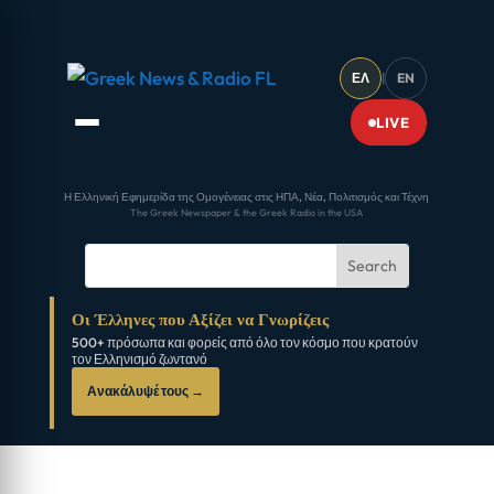
ΕΛ
|
EN
LIVE
Η Ελληνική Εφημερίδα της Ομογένειας στις ΗΠΑ, Νέα, Πολιτισμός και Τέχνη
The Greek Newspaper & the Greek Radio in the USA
Οι Έλληνες που Αξίζει να Γνωρίζεις
500+ πρόσωπα και φορείς από όλο τον κόσμο που κρατούν
τον Ελληνισμό ζωντανό
Ανακάλυψέ τους →