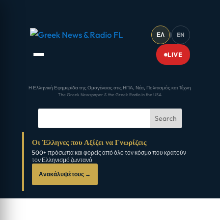
ΕΛ
|
EN
LIVE
Η Ελληνική Εφημερίδα της Ομογένειας στις ΗΠΑ, Νέα, Πολιτισμός και Τέχνη
The Greek Newspaper & the Greek Radio in the USA
Οι Έλληνες που Αξίζει να Γνωρίζεις
500+ πρόσωπα και φορείς από όλο τον κόσμο που κρατούν
τον Ελληνισμό ζωντανό
Ανακάλυψέ τους →