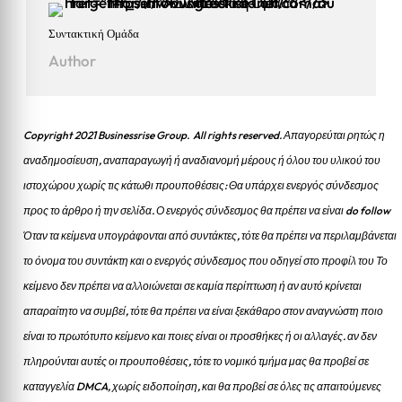
Συντακτική Ομάδα
Author
Copyright 2021 Businessrise Group. All rights reserved. Απαγορεύται ρητώς η
αναδημοσίευση, αναπαραγωγή ή αναδιανομή μέρους ή όλου του υλικού του
ιστοχώρου χωρίς τις κάτωθι προυποθέσεις: Θα υπάρχει ενεργός σύνδεσμος
προς το άρθρο ή την σελίδα.
Ο ενεργός σύνδεσμος θα πρέπει να είναι do follow
Όταν τα κείμενα υπογράφονται από συντάκτες, τότε θα πρέπει να περιλαμβάνεται
το όνομα του συντάκτη και ο ενεργός σύνδεσμος που οδηγεί στο προφίλ του Το
κείμενο δεν πρέπει να αλλοιώνεται σε καμία περίπτωση ή αν αυτό κρίνεται
απαραίτητο να συμβεί, τότε θα πρέπει να είναι ξεκάθαρο στον αναγνώστη ποιο
είναι το πρωτότυπο κείμενο και ποιες είναι οι προσθήκες ή οι αλλαγές. αν δεν
πληρούνται αυτές οι προυποθέσεις, τότε το νομικό τμήμα μας θα προβεί σε
καταγγελία DMCA, χωρίς ειδοποίηση, και θα προβεί σε όλες τις απαιτούμενες