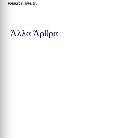
νομικές ενέργειες.
Άλλα Άρθρα
Tο Πανεπιστήμιο Αθηνών, λίγες μόνον ημέρες πριν την απώλεια,
αναγόρευσε τον διακεκριμένο μουσικό...