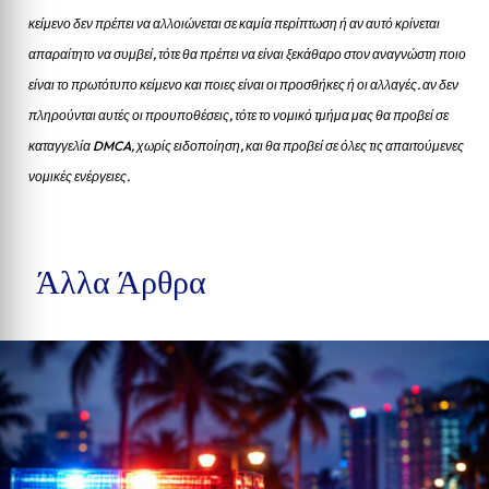
κείμενο δεν πρέπει να αλλοιώνεται σε καμία περίπτωση ή αν αυτό κρίνεται
απαραίτητο να συμβεί, τότε θα πρέπει να είναι ξεκάθαρο στον αναγνώστη ποιο
είναι το πρωτότυπο κείμενο και ποιες είναι οι προσθήκες ή οι αλλαγές. αν δεν
πληρούνται αυτές οι προυποθέσεις, τότε το νομικό τμήμα μας θα προβεί σε
καταγγελία DMCA, χωρίς ειδοποίηση, και θα προβεί σε όλες τις απαιτούμενες
νομικές ενέργειες.
Άλλα Άρθρα