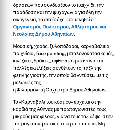
δράσεων που συνδυάζουν το παιχνίδι, την
παράδοση και την ψυχαγωγία για όλη την
οικογένεια, το οποίο έχει επιμεληθεί ο
Οργανισμός Πολιτισμού, Αθλητισμού και
Νεολαίας Δήμου Αθηναίων
.
Μουσική, χορός, ξυλοπόδαροι, καρναβαλικά
παιχνίδια, face painting, μπαλονοκατασκευές,
κινέζικος δράκος, άφθονη σερπαντίνα και
πολλές εκπλήξεις συνθέτουν το παζλ της
φετινής γιορτής, την οποία θα «ντύσει» με τις
μελωδίες της
η Φιλαρμονική Ορχήστρα Δήμου Αθηναίων.
Το «Καρναβάλι του κόσμου» έρχεται στην
καρδιά της Αθήνας με πρωταγωνιστές τους
μικρούς μας φίλους, για να τους ταξιδέψει στην
πιο μαγευτική αποκριάτικη περιπέτεια. Μη