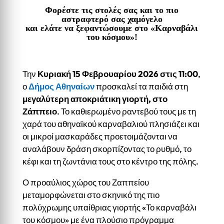
Φορέστε τις στολές σας και το πιο
αστραφτερό σας χαμόγελο
και ελάτε να ξεφαντώσουμε στο «Καρναβάλι
του κόσμου»!
Την
Κυριακή 15 Φεβρουαρίου 2026 στις 11:00
,
ο
Δήμος Αθηναίων
προσκαλεί τα παιδιά στη
μεγαλύτερη αποκριάτικη γιορτή, στο
Ζάππειο
. Το καθιερωμένο ραντεβού τους με τη
χαρά του αθηναϊκού καρναβαλιού πλησιάζει και
οι μικροί μασκαράδες προετοιμάζονται να
αναλάβουν δράση σκορπίζοντας το ρυθμό, το
κέφι και τη ζωντάνια τους στο κέντρο της πόλης.
Ο προαύλιος χώρος του Ζαππείου
μεταμορφώνεται στο σκηνικό της πιο
πολύχρωμης υπαίθριας γιορτής «Το καρναβάλι
του κόσμου» με ένα πλούσιο πρόγραμμα