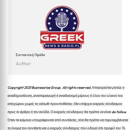
Συντακτική Ομάδα
Author
Copyright 2021 Businessrise Group. All rights reserved. Απαγορεύται ρητώς η
αναδημοσίευση, αναπαραγωγή ή αναδιανομή μέρους ή όλου του υλικού του
ιστοχώρου χωρίς τις κάτωθι προυποθέσεις: Θα υπάρχει ενεργός σύνδεσμος
προς το άρθρο ή την σελίδα.
Ο ενεργός σύνδεσμος θα πρέπει να είναι do follow
Όταν τα κείμενα υπογράφονται από συντάκτες, τότε θα πρέπει να περιλαμβάνεται
το όνομα του συντάκτη και ο ενεργός σύνδεσμος που οδηγεί στο προφίλ του Το