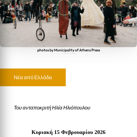
photos by Municipality of Athens Press
Δήμος Αθηναίων: Οι πιο απίθανοι μασκαράδες πλημμυρίζουν το Ζάππειο!
Νέα από Ελλάδα
Του ανταποκριτή Ηλία Ηλιόπουλου
Κυριακή 15 Φεβρουαρίου 2026