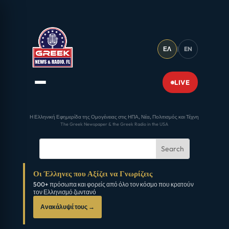
ΕΛ
|
EN
LIVE
Η Ελληνική Εφημερίδα της Ομογένειας στις ΗΠΑ, Νέα, Πολιτισμός και Τέχνη
The Greek Newspaper & the Greek Radio in the USA
Οι Έλληνες που Αξίζει να Γνωρίζεις
500+ πρόσωπα και φορείς από όλο τον κόσμο που κρατούν
τον Ελληνισμό ζωντανό
Ανακάλυψέ τους →