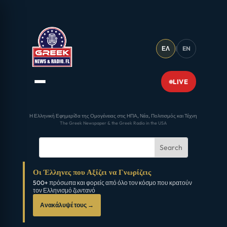
ΕΛ
|
EN
LIVE
Η Ελληνική Εφημερίδα της Ομογένειας στις ΗΠΑ, Νέα, Πολιτισμός και Τέχνη
The Greek Newspaper & the Greek Radio in the USA
Οι Έλληνες που Αξίζει να Γνωρίζεις
500+ πρόσωπα και φορείς από όλο τον κόσμο που κρατούν
τον Ελληνισμό ζωντανό
Ανακάλυψέ τους →