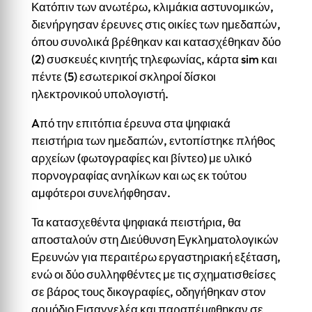
Κατόπιν των ανωτέρω, κλιμάκια αστυνομικών,
διενήργησαν έρευνες στις οικίες των ημεδαπών,
όπου συνολικά βρέθηκαν και κατασχέθηκαν δύο
(2) συσκευές κινητής τηλεφωνίας, κάρτα sim και
πέντε (5) εσωτερικοί σκληροί δίσκοι
ηλεκτρονικού υπολογιστή.
Aπό την επιτόπια έρευνα στα ψηφιακά
πειστήρια των ημεδαπών, εντοπίστηκε πλήθος
αρχείων (φωτογραφίες και βίντεο) με υλικό
πορνογραφίας ανηλίκων και ως εκ τούτου
αμφότεροι συνελήφθησαν.
Τα κατασχεθέντα ψηφιακά πειστήρια, θα
αποσταλούν στη Διεύθυνση Εγκληματολογικών
Ερευνών για περαιτέρω εργαστηριακή εξέταση,
ενώ οι δύο συλληφθέντες με τις σχηματισθείσες
σε βάρος τους δικογραφίες, οδηγήθηκαν στον
αρμόδιο Εισαγγελέα και παραπέμφθηκαν σε