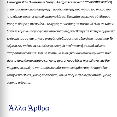
Copyright 2021 Businessrise Group. All rights reserved. Απαγορεύται ρητώς η
αναδημοσίευση, αναπαραγωγή ή αναδιανομή μέρους ή όλου του υλικού του
ιστοχώρου χωρίς τις κάτωθι προυποθέσεις: Θα υπάρχει ενεργός σύνδεσμος
προς το άρθρο ή την σελίδα.
Ο ενεργός σύνδεσμος θα πρέπει να είναι do follow
Όταν τα κείμενα υπογράφονται από συντάκτες, τότε θα πρέπει να περιλαμβάνεται
το όνομα του συντάκτη και ο ενεργός σύνδεσμος που οδηγεί στο προφίλ του Το
κείμενο δεν πρέπει να αλλοιώνεται σε καμία περίπτωση ή αν αυτό κρίνεται
απαραίτητο να συμβεί, τότε θα πρέπει να είναι ξεκάθαρο στον αναγνώστη ποιο
είναι το πρωτότυπο κείμενο και ποιες είναι οι προσθήκες ή οι αλλαγές. αν δεν
πληρούνται αυτές οι προυποθέσεις, τότε το νομικό τμήμα μας θα προβεί σε
καταγγελία DMCA, χωρίς ειδοποίηση, και θα προβεί σε όλες τις απαιτούμενες
νομικές ενέργειες.
Άλλα Άρθρα