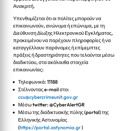
Ανακριτή.
Υπενθυμίζεται ότι οι πολίτες μπορούν να
επικοινωνούν, ανώνυμα ή επώνυμα, με τη
Διεύθυνση Δίωξης Ηλεκτρονικού Εγκλήματος,
προκειμένου να παρέχουν πληροφορίες ή να
καταγγέλλουν παράνομες ή επίμεμπτες
πράξεις ή δραστηριότητες που τελούνται μέσω
διαδικτύου, στα ακόλουθα στοιχεία
επικοινωνίας:
Τηλεφωνικά: 11188
Στέλνοντας e-mail στο:
ccu@cybercrimeunit.gov.gr
Μέσω twitter: @CyberAlertGR
Μέσω της διαδικτυακής πύλης (portal) της
Ελληνικής Αστυνομίας
(
https://portal.astynomia.gr
)