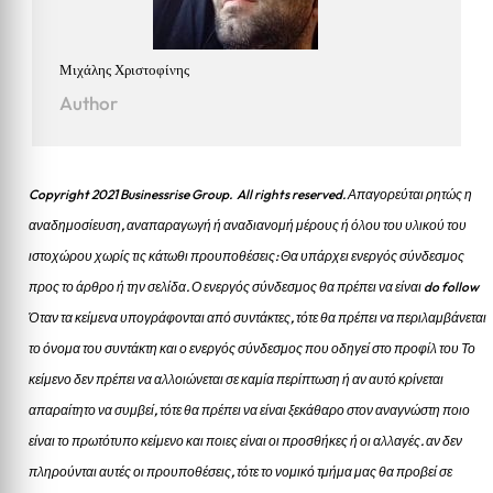
Μιχάλης Χριστοφίνης
Author
Copyright 2021 Businessrise Group. All rights reserved. Απαγορεύται ρητώς η
αναδημοσίευση, αναπαραγωγή ή αναδιανομή μέρους ή όλου του υλικού του
ιστοχώρου χωρίς τις κάτωθι προυποθέσεις: Θα υπάρχει ενεργός σύνδεσμος
προς το άρθρο ή την σελίδα.
Ο ενεργός σύνδεσμος θα πρέπει να είναι do follow
Όταν τα κείμενα υπογράφονται από συντάκτες, τότε θα πρέπει να περιλαμβάνεται
το όνομα του συντάκτη και ο ενεργός σύνδεσμος που οδηγεί στο προφίλ του Το
κείμενο δεν πρέπει να αλλοιώνεται σε καμία περίπτωση ή αν αυτό κρίνεται
απαραίτητο να συμβεί, τότε θα πρέπει να είναι ξεκάθαρο στον αναγνώστη ποιο
είναι το πρωτότυπο κείμενο και ποιες είναι οι προσθήκες ή οι αλλαγές. αν δεν
πληρούνται αυτές οι προυποθέσεις, τότε το νομικό τμήμα μας θα προβεί σε