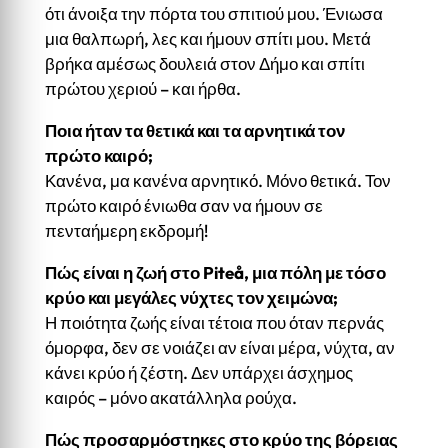
ότι άνοιξα την πόρτα του σπιτιού μου. Ένιωσα
μια θαλπωρή, λες και ήμουν σπίτι μου. Μετά
βρήκα αμέσως δουλειά στον Δήμο και σπίτι
πρώτου χεριού – και ήρθα.
Ποια ήταν τα θετικά και τα αρνητικά τον
πρώτο καιρό;
Κανένα, μα κανένα αρνητικό. Μόνο θετικά. Τον
πρώτο καιρό ένιωθα σαν να ήμουν σε
πενταήμερη εκδρομή!
Πώς είναι η ζωή στο Piteå, μια πόλη με τόσο
κρύο και μεγάλες νύχτες τον χειμώνα;
Η ποιότητα ζωής είναι τέτοια που όταν περνάς
όμορφα, δεν σε νοιάζει αν είναι μέρα, νύχτα, αν
κάνει κρύο ή ζέστη. Δεν υπάρχει άσχημος
καιρός – μόνο ακατάλληλα ρούχα.
Πώς προσαρμόστηκες στο κρύο της βόρειας