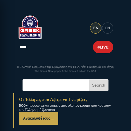
ΕΛ
|
EN
LIVE
Η Ελληνική Εφημερίδα της Ομογένειας στις ΗΠΑ, Νέα, Πολιτισμός και Τέχνη
The Greek Newspaper & the Greek Radio in the USA
Οι Έλληνες που Αξίζει να Γνωρίζεις
500+ πρόσωπα και φορείς από όλο τον κόσμο που κρατούν
τον Ελληνισμό ζωντανό
Ανακάλυψέ τους →