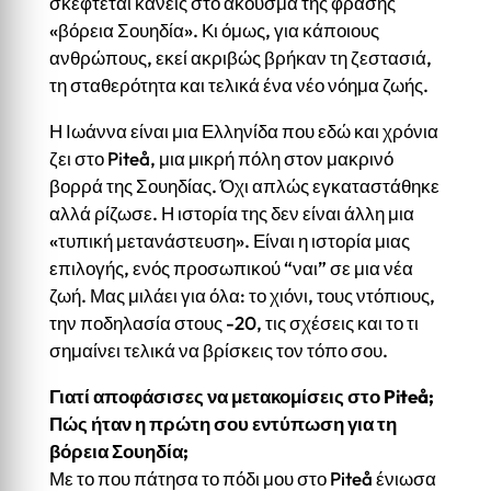
σκέφτεται κανείς στο άκουσμα της φράσης
«βόρεια Σουηδία». Κι όμως, για κάποιους
ανθρώπους, εκεί ακριβώς βρήκαν τη ζεστασιά,
τη σταθερότητα και τελικά ένα νέο νόημα ζωής.
Η Ιωάννα είναι μια Ελληνίδα που εδώ και χρόνια
ζει στο Piteå, μια μικρή πόλη στον μακρινό
βορρά της Σουηδίας. Όχι απλώς εγκαταστάθηκε
αλλά ρίζωσε. Η ιστορία της δεν είναι άλλη μια
«τυπική μετανάστευση». Είναι η ιστορία μιας
επιλογής, ενός προσωπικού “ναι” σε μια νέα
ζωή. Μας μιλάει για όλα: το χιόνι, τους ντόπιους,
την ποδηλασία στους -20, τις σχέσεις και το τι
σημαίνει τελικά να βρίσκεις τον τόπο σου.
Γιατί αποφάσισες να μετακομίσεις στο Piteå;
Πώς ήταν η πρώτη σου εντύπωση για τη
βόρεια Σουηδία;
Με το που πάτησα το πόδι μου στο Piteå ένιωσα