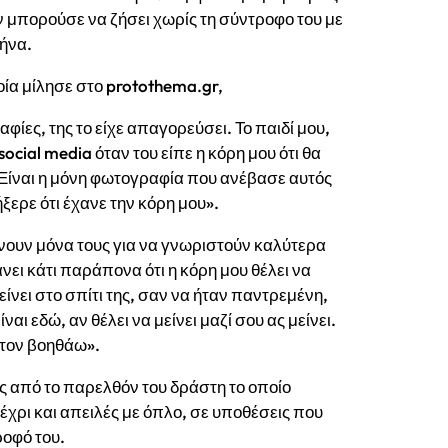
ν μπορούσε να ζήσει χωρίς τη σύντροφο του με
μήνα.
ία μίλησε στο protothema.gr,
φίες, της το είχε απαγορεύσει. Το παιδί μου,
cial media όταν του είπε η κόρη μου ότι θα
. Είναι η μόνη φωτογραφία που ανέβασε αυτός
ήξερε ότι έχανε την κόρη μου».
ίνουν μόνα τους για να γνωριστούν καλύτερα
άνει κάτι παράπονα ότι η κόρη μου θέλει να
ίνει στο σπίτι της, σαν να ήταν παντρεμένη,
ναι εδώ, αν θέλει να μείνει μαζί σου ας μείνει.
ν τον βοηθάω».
 από το παρελθόν του δράστη το οποίο
ρι και απειλές με όπλο, σε υποθέσεις που
οφό του.