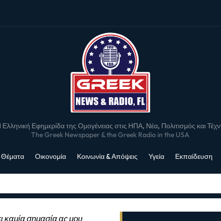
 Ελληνική Εφημερίδα της Ομογένειας στις ΗΠΑ, Νέα, Πολιτισμός και Τέχ
The Greek Newspaper & the Greek Radio in the USA
 Θέματα
Οικονομία
Κοινωνία & Απόψεις
Υγεία
Εκπαίδευση
ι καμία σημασία ας μου