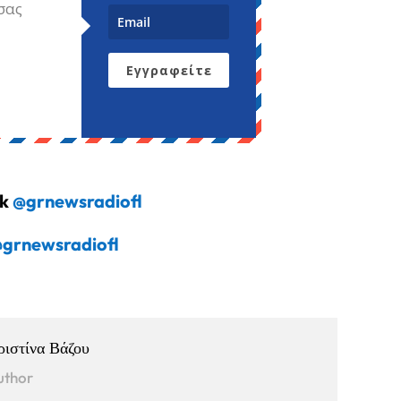
σας
Εγγραφείτε
ok
@grnewsradiofl
grnewsradiofl
ριστίνα Βάζου
uthor