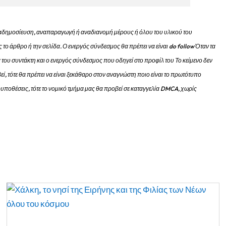
 αναδημοσίευση, αναπαραγωγή ή αναδιανομή μέρους ή όλου του υλικού του
 το άρθρο ή την σελίδα.
Ο ενεργός σύνδεσμος θα πρέπει να είναι do follow Όταν τα
 του συντάκτη και ο ενεργός σύνδεσμος που οδηγεί στο προφίλ του Το κείμενο δεν
εί, τότε θα πρέπει να είναι ξεκάθαρο στον αναγνώστη ποιο είναι το πρωτότυπο
προυποθέσεις, τότε το νομικό τμήμα μας θα προβεί σε καταγγελία DMCA, χωρίς