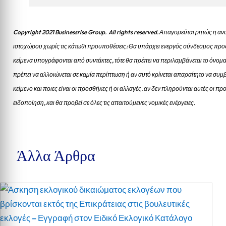
Copyright 2021 Businessrise Group. All rights reserved. Απαγορεύται ρητώς η
ιστοχώρου χωρίς τις κάτωθι προυποθέσεις: Θα υπάρχει ενεργός σύνδεσμος προς
κείμενα υπογράφονται από συντάκτες, τότε θα πρέπει να περιλαμβάνεται το όνομα
πρέπει να αλλοιώνεται σε καμία περίπτωση ή αν αυτό κρίνεται απαραίτητο να συμβ
κείμενο και ποιες είναι οι προσθήκες ή οι αλλαγές. αν δεν πληρούνται αυτές οι 
ειδοποίηση, και θα προβεί σε όλες τις απαιτούμενες νομικές ενέργειες.
Άλλα Άρθρα