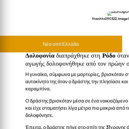
thanhtu090322, Image l
Νέα από Ελλάδα
Δολοφονία
διαπράχθηκε στη
Ρόδο
όταν
αγωγής δολοφονήθηκε από τον πρώην σ
Η γυναίκα, σύμφωνα με μαρτυρίες, βρισκόταν στ
αυτοκίνητο της όταν ο δράστης την πλησίασε κα
καραμπίνα.
Ο δράστης βρισκόταν μέσα σε ένα νοικιαζόμενο 
και είχε σταματήσει λίγα μέτρα πιο μακριά από τ
δολοφόνησε.
Έπειτα, ο δράστης πήγε στο σπίτι της 31χρονης