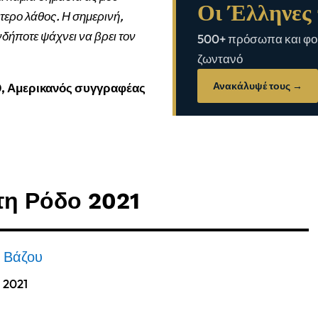
Οι Έλληνες 
τερο λάθος. Η σημερινή,
νδήποτε ψάχνει να βρει τον
500+ πρόσωπα και φορ
ζωντανό
Ανακάλυψέ τους →
0, Αμερικανός συγγραφέας
τη Ρόδο 2021
α Βάζου
, 2021