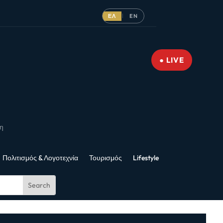
ΕΛ
EN
|
● LIVE
νη
Πολιτισμός & Λογοτεχνία
Τουρισμός
Lifestyle