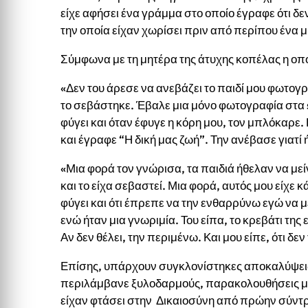
είχε αφήσει ένα γράμμα στο οποίο έγραφε ότι δε
την οποία είχαν χωρίσει πριν από περίπου ένα 
Σύμφωνα με τη μητέρα της άτυχης κοπέλας η οπο
«Δεν του άρεσε να ανεβάζει το παιδί μου φωτογρα
το σεβάστηκε. Έβαλε μια μόνο φωτογραφία στα so
φύγει και όταν έφυγε η κόρη μου, τον μπλόκαρε
και έγραφε “Η δική μας ζωή”. Την ανέβασε γιατί 
«Μια φορά τον γνώρισα, τα παιδιά ήθελαν να με
και το είχα σεβαστεί. Μια φορά, αυτός μου είχε κ
φύγει και ότι έπρεπε να την ενθαρρύνω εγώ να με
ενώ ήταν μια γνωριμία. Του είπα, το κρεβάτι της εί
Αν δεν θέλει, την περιμένω. Και μου είπε, ότι δε
Επίσης, υπάρχουν συγκλονίστηκες αποκαλύψεις
περιλάμβανε ξυλοδαρμούς, παρακολουθήσεις μέχ
είχαν φτάσει στην Δικαιοσύνη από πρώην σύντρ