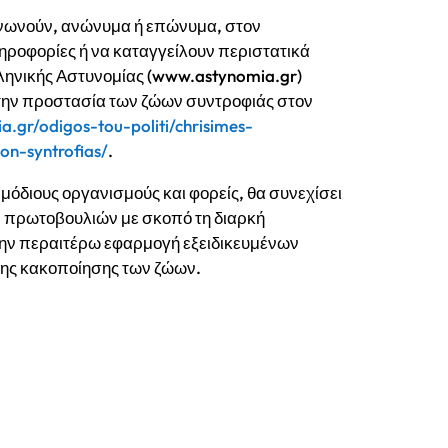
οινωνούν, ανώνυμα ή επώνυμα, στον
ηροφορίες ή να καταγγείλουν περιστατικά
ληνικής Αστυνομίας (www.astynomia.gr)
α την προστασία των ζώων συντροφιάς στον
a.gr/odigos-tou-politi/chrisimes-
on-syntrofias/
.
όδιους οργανισμούς και φορείς, θα συνεχίσει
ν πρωτοβουλιών με σκοπό τη διαρκή
ην περαιτέρω εφαρμογή εξειδικευμένων
της κακοποίησης των ζώων.