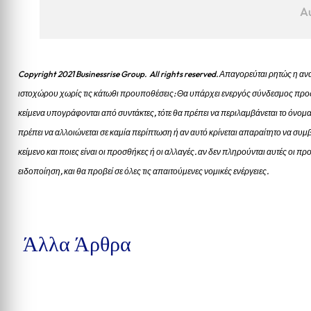
A
Copyright 2021 Businessrise Group. All rights reserved. Απαγορεύται ρητώς η
ιστοχώρου χωρίς τις κάτωθι προυποθέσεις: Θα υπάρχει ενεργός σύνδεσμος προς
κείμενα υπογράφονται από συντάκτες, τότε θα πρέπει να περιλαμβάνεται το όνομα
πρέπει να αλλοιώνεται σε καμία περίπτωση ή αν αυτό κρίνεται απαραίτητο να συμβ
κείμενο και ποιες είναι οι προσθήκες ή οι αλλαγές. αν δεν πληρούνται αυτές οι 
ειδοποίηση, και θα προβεί σε όλες τις απαιτούμενες νομικές ενέργειες.
Άλλα Άρθρα