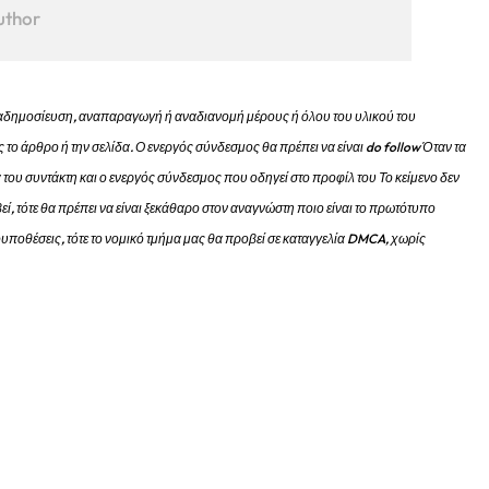
uthor
 αναδημοσίευση, αναπαραγωγή ή αναδιανομή μέρους ή όλου του υλικού του
 το άρθρο ή την σελίδα.
Ο ενεργός σύνδεσμος θα πρέπει να είναι do follow Όταν τα
 του συντάκτη και ο ενεργός σύνδεσμος που οδηγεί στο προφίλ του Το κείμενο δεν
εί, τότε θα πρέπει να είναι ξεκάθαρο στον αναγνώστη ποιο είναι το πρωτότυπο
προυποθέσεις, τότε το νομικό τμήμα μας θα προβεί σε καταγγελία DMCA, χωρίς