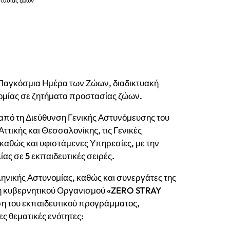
τασίας ζώων
ων
Παγκόσμια Ημέρα των Ζώων, διαδικτυακή
ομίας σε ζητήματα προστασίας ζώων.
από τη Διεύθυνση Γενικής Αστυνόμευσης του
Αττικής και Θεσσαλονίκης, τις Γενικές
καθώς και υφιστάμενες Υπηρεσίες, με την
ς σε 5 εκπαιδευτικές σειρές.
ληνικής Αστυνομίας, καθώς και συνεργάτες της
Μη κυβερνητικού Οργανισμού «ZERO STRAY
 του εκπαιδευτικού προγράμματος,
ς θεματικές ενότητες: