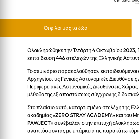
ζητήματα προσ
ζητήματα προστασίας ζώ
Οι φίλοι μας τα ζώα
Ολοκληρώθηκε την Τετάρτη 4 Οκτωβρίου 2023, 
εκπαίδευση 446 στελεχών της Ελληνικής Αστυν
Το σεμινάριο παρακολούθησαν εκπαιδευόμενοι 
Αρχηγείου, τις Γενικές Αστυνομικές Διευθύνσεις 
Περιφερειακές Αστυνομικές Διευθύνσεις Χώρας 
μέθοδο της εξ αποστάσεως σύγχρονης διδασκαλία
Στο πλαίσιο αυτό, καταρτισμένα στελέχη της Ελ
ακαδημίας «ZERO STRAY ACADEMY
»
και του 
PAWJECT» συνέβαλαν στην επιτυχή ολοκλήρωση
αναπτύσσοντας με επάρκεια τις παρακάτω κύριε