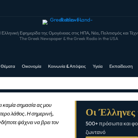
 Ελληνική Εφημερίδα της Ομογένειας στις ΗΠΑ, Νέα, Πολιτισμός και Τέχ
The Greek Newspaper & the Greek Radio in the USA
 Θέματα
Οικονομία
Κοινωνία & Απόψεις
Υγεία
Εκπαίδευση
ι καμία σημασία ας μου
Οι Έλληνες 
τερο λάθος. Η σημερινή,
νδήποτε ψάχνει να βρει τον
500+ πρόσωπα και φορ
ζωντανό