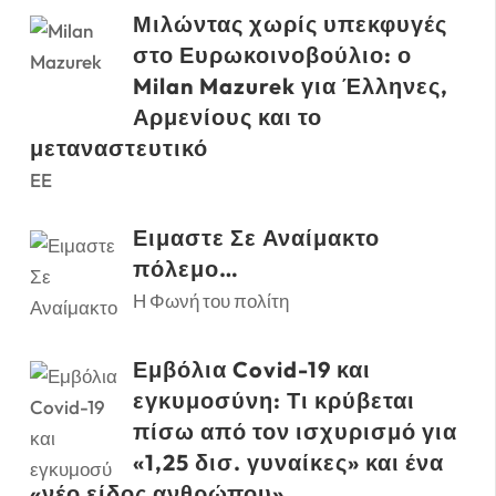
Μιλώντας χωρίς υπεκφυγές
στο Ευρωκοινοβούλιο: ο
Milan Mazurek για Έλληνες,
Αρμενίους και το
μεταναστευτικό
EE
Ειμαστε Σε Αναίμακτο
πόλεμο…
Η Φωνή του πολίτη
Εμβόλια Covid-19 και
εγκυμοσύνη: Τι κρύβεται
πίσω από τον ισχυρισμό για
«1,25 δισ. γυναίκες» και ένα
«νέο είδος ανθρώπου»