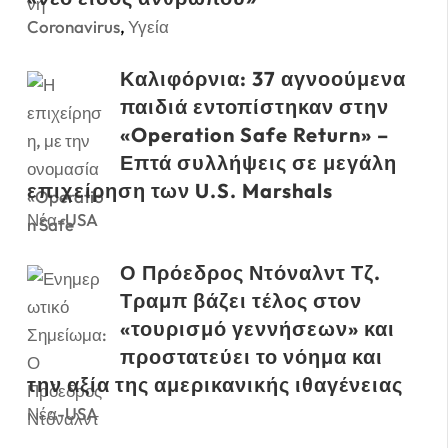
Coronavirus
,
Υγεία
Καλιφόρνια: 37 αγνοούμενα
παιδιά εντοπίστηκαν στην
«Operation Safe Return» –
Επτά συλλήψεις σε μεγάλη
επιχείρηση των U.S. Marshals
Νέα-USA
Ο Πρόεδρος Ντόναλντ Τζ.
Τραμπ βάζει τέλος στον
«τουρισμό γεννήσεων» και
προστατεύει το νόημα και
την αξία της αμερικανικής ιθαγένειας
Νέα-USA