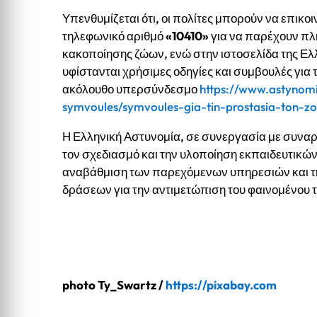
Υπενθυμίζεται ότι, οι πολίτες μπορούν να επικ
τηλεφωνικό αριθμό
«10410»
για να παρέχουν πλ
κακοποίησης ζώων, ενώ στην ιστοσελίδα της Ελ
υφίστανται χρήσιμες οδηγίες και συμβουλές γι
ακόλουθο υπερσύνδεσμο
https://www.astynomi
symvoules/symvoules-gia-tin-prostasia-ton-zo
Η Ελληνική Αστυνομία, σε συνεργασία με συναρμ
τον σχεδιασμό και την υλοποίηση εκπαιδευτικώ
αναβάθμιση των παρεχόμενων υπηρεσιών και τ
δράσεων για την αντιμετώπιση του φαινομένου 
photo Ty_Swartz /
https://pixabay.com