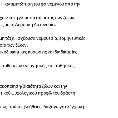
. Η αντιμετώπιση του φαινομένου από την
γχων και η γλώσσα σώματος των ζώων.
ς με τη Δημοτική Αστυνομία.
ομη τάξη. Ισχύουσα νομοθεσία, ερμηνευτικές
ασία των ζώων.
οδιοικητικές κυρώσεις και διαδικασίες
 υποθέσεων ενεργητικής και παθητικής
ακοποίηση/βιαιότητα ζώων και την
τικού ψυχολογικού προφίλ του δράστη
ων, πρώτες βοήθειες, διεξαγωγή ελέγχων με