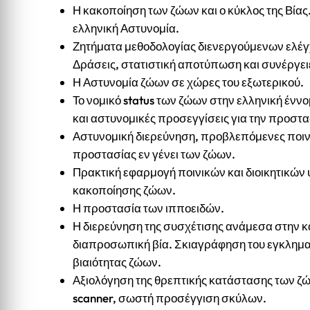
Η κακοποίηση των ζώων και ο κύκλος της Βίας
ελληνική Αστυνομία.
Ζητήματα μεθοδολογίας διενεργούμενων ελέ
Δράσεις, στατιστική αποτύπωση και συνέργειε
Η Αστυνομία ζώων σε χώρες του εξωτερικού.
Το νομικό status των ζώων στην ελληνική ένν
και αστυνομικές προσεγγίσεις για την προστ
Αστυνομική διερεύνηση, προβλεπόμενες ποινικ
προστασίας εν γένει των ζώων.
Πρακτική εφαρμογή ποινικών και διοικητικών
κακοποίησης ζώων.
Η προστασία των ιπποειδών.
Η διερεύνηση της συσχέτισης ανάμεσα στην κ
διαπροσωπική βία. Σκιαγράφηση του εγκλημα
βιαιότητας ζώων.
Αξιολόγηση της θρεπτικής κατάστασης των ζώ
scanner, σωστή προσέγγιση σκύλων.