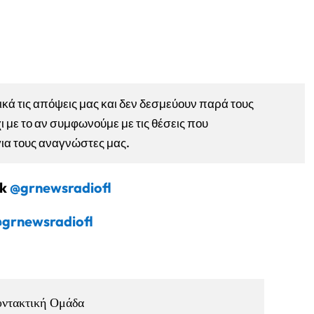
ά τις απόψεις μας και δεν δεσμεύουν παρά τους
ι με το αν συμφωνούμε με τις θέσεις που
για τους αναγνώστες μας.
ok
@grnewsradiofl
grnewsradiofl
υντακτική Ομάδα