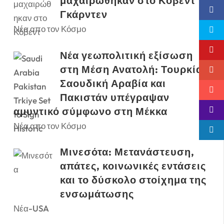
μαχαιρώθηκαν στο Κόβεντ
Γκάρντεν
Νέα απο τον Κόσμο
Νέα γεωπολιτική εξίσωση
στη Μέση Ανατολή: Τουρκία,
Σαουδική Αραβία και
Πακιστάν υπέγραψαν
αμυντικό σύμφωνο στη Μέκκα
Νέα απο τον Κόσμο
Μινεσότα: Μετανάστευση,
απάτες, κοινωνικές εντάσεις
και το δύσκολο στοίχημα της
ενσωμάτωσης
Νέα-USA