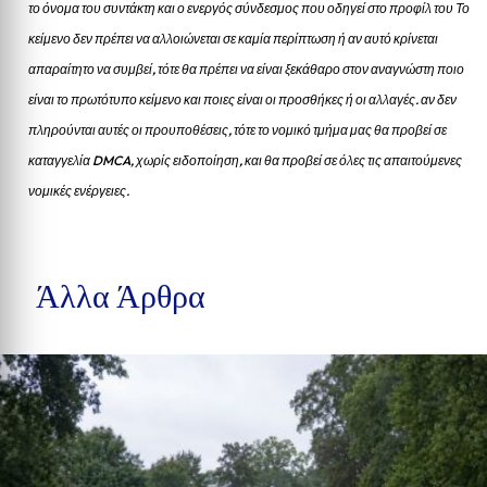
το όνομα του συντάκτη και ο ενεργός σύνδεσμος που οδηγεί στο προφίλ του Το
κείμενο δεν πρέπει να αλλοιώνεται σε καμία περίπτωση ή αν αυτό κρίνεται
απαραίτητο να συμβεί, τότε θα πρέπει να είναι ξεκάθαρο στον αναγνώστη ποιο
είναι το πρωτότυπο κείμενο και ποιες είναι οι προσθήκες ή οι αλλαγές. αν δεν
πληρούνται αυτές οι προυποθέσεις, τότε το νομικό τμήμα μας θα προβεί σε
καταγγελία DMCA, χωρίς ειδοποίηση, και θα προβεί σε όλες τις απαιτούμενες
νομικές ενέργειες.
Άλλα Άρθρα