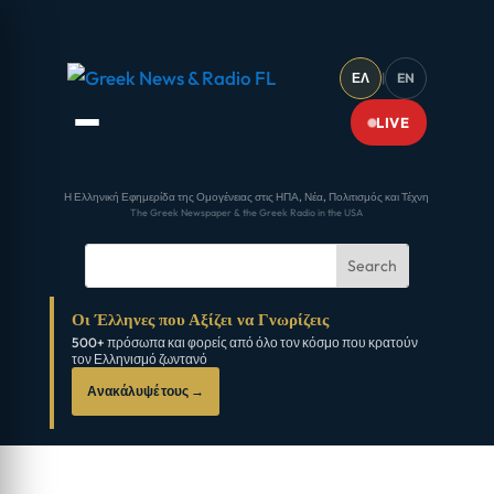
ΕΛ
|
EN
LIVE
Η Ελληνική Εφημερίδα της Ομογένειας στις ΗΠΑ, Νέα, Πολιτισμός και Τέχνη
The Greek Newspaper & the Greek Radio in the USA
Οι Έλληνες που Αξίζει να Γνωρίζεις
500+ πρόσωπα και φορείς από όλο τον κόσμο που κρατούν
τον Ελληνισμό ζωντανό
Ανακάλυψέ τους →