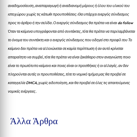
αναδημοσίευση, αναπαραγωγή ή αναδιανομή μέρους ή όλου του υλικού του
ιστοχώρου χωρίς τις κάτωθι προυποθέσεις: Θα υπάρχει ενεργός σύνδεσμος
προς το άρθρο ή την σελίδα.
Ο ενεργός σύνδεσμος θα πρέπει να είναι do follow
Όταν τα κείμενα υπογράφονται από συντάκτες, τότε θα πρέπει να περιλαμβάνεται
το όνομα του συντάκτη και ο ενεργός σύνδεσμος που οδηγεί στο προφίλ του Το
κείμενο δεν πρέπει να αλλοιώνεται σε καμία περίπτωση ή αν αυτό κρίνεται
απαραίτητο να συμβεί, τότε θα πρέπει να είναι ξεκάθαρο στον αναγνώστη ποιο
είναι το πρωτότυπο κείμενο και ποιες είναι οι προσθήκες ή οι αλλαγές. αν δεν
πληρούνται αυτές οι προυποθέσεις, τότε το νομικό τμήμα μας θα προβεί σε
καταγγελία DMCA, χωρίς ειδοποίηση, και θα προβεί σε όλες τις απαιτούμενες
νομικές ενέργειες.
Άλλα Άρθρα