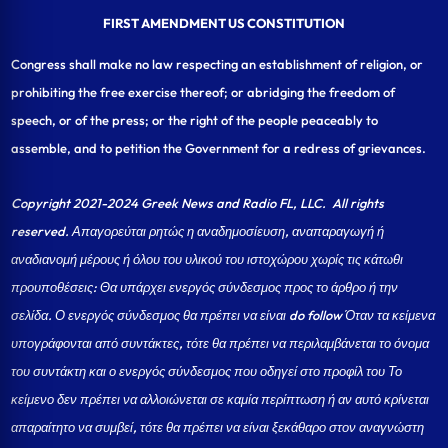
FIRST AMENDMENT US CONSTITUTION
Congress shall make no law respecting an establishment of religion, or
prohibiting the free exercise thereof; or abridging the freedom of
speech, or of the press; or the right of the people peaceably to
assemble, and to petition the Government for a redress of grievances.
Copyright 2021-2024 Greek News and Radio FL, LLC
. All rights
reserved. Απαγορεύται ρητώς η αναδημοσίευση, αναπαραγωγή ή
αναδιανομή μέρους ή όλου του υλικού του ιστοχώρου χωρίς τις κάτωθι
προυποθέσεις: Θα υπάρχει ενεργός σύνδεσμος προς το άρθρο ή την
σελίδα.
Ο ενεργός σύνδεσμος θα πρέπει να είναι do follow Όταν τα κείμενα
υπογράφονται από συντάκτες, τότε θα πρέπει να περιλαμβάνεται το όνομα
του συντάκτη και ο ενεργός σύνδεσμος που οδηγεί στο προφίλ του Το
κείμενο δεν πρέπει να αλλοιώνεται σε καμία περίπτωση ή αν αυτό κρίνεται
απαραίτητο να συμβεί, τότε θα πρέπει να είναι ξεκάθαρο στον αναγνώστη