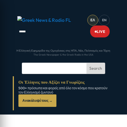
ΕΛ
|
EN
LIVE
Η Ελληνική Εφημερίδα της Ομογένειας στις ΗΠΑ, Νέα, Πολιτισμός και Τέχνη
The Greek Newspaper & the Greek Radio in the USA
Οι Έλληνες που Αξίζει να Γνωρίζεις
500+ πρόσωπα και φορείς από όλο τον κόσμο που κρατούν
τον Ελληνισμό ζωντανό
Ανακάλυψέ τους →