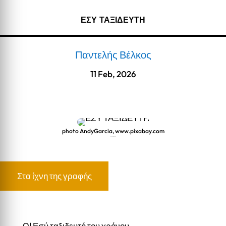
ΕΣΥ ΤΑΞΙΔΕΥΤΗ
Παντελής Βέλκος
11 Feb, 2026
photo AndyGarcia, www.pixabay.com
ΕΣΥ ΤΑΞΙΔΕΥΤΗ
Στα ίχνη της γραφής
Ω! Εσύ ταξιδευτή του χρόνου,