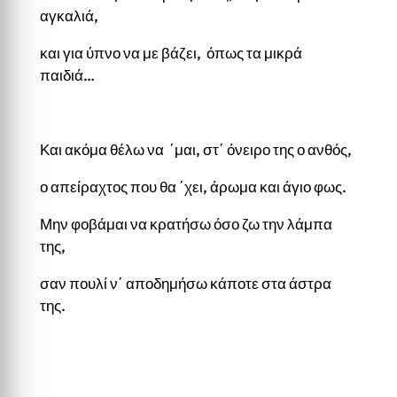
αγκαλιά,
και για ύπνο να με βάζει, όπως τα μικρά
παιδιά…
Και ακόμα θέλω να ΄μαι, στ΄ όνειρο της ο ανθός,
ο απείραχτος που θα ΄χει, άρωμα και άγιο φως.
Μην φοβάμαι να κρατήσω όσο ζω την λάμπα
της,
σαν πουλί ν΄ αποδημήσω κάποτε στα άστρα
της.