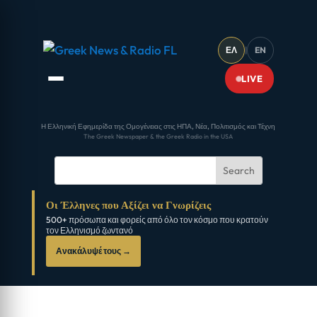
ΕΛ
|
EN
LIVE
Η Ελληνική Εφημερίδα της Ομογένειας στις ΗΠΑ, Νέα, Πολιτισμός και Τέχνη
The Greek Newspaper & the Greek Radio in the USA
Οι Έλληνες που Αξίζει να Γνωρίζεις
500+ πρόσωπα και φορείς από όλο τον κόσμο που κρατούν
τον Ελληνισμό ζωντανό
Ανακάλυψέ τους →