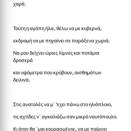
χαρά.
Τούτη η αγάπη ήλιε, θέλω να με κυβερνά,
εκδρομή να με πηγαίνει σε παράξενα χωριά.
Να μου δείχνει ώριες λίμνες και ποτάμια
δροσερά
και υψόμετρα που κρύβουν, αισθημάτων
δειλινά.
Στις ανατολές να μ΄ ‘εχει πάνω στο ηλιόπλοιο,
τις αχτίδες ν΄ αγκαλιάζω σαν μικρό ναυτόπουλο.
Κι όταν θα ΄μαι κουρασμένος, να με παίρνει