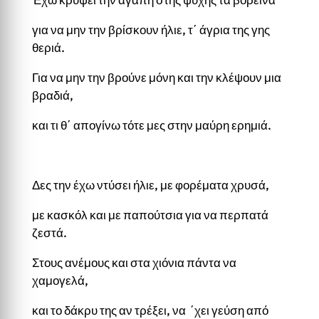
για να μην την βρίσκουν ήλιε, τ΄ άγρια της γης
θεριά.
Για να μην την βρούνε μόνη και την κλέψουν μια
βραδιά,
και τι θ΄ απογίνω τότε μες στην μαύρη ερημιά.
Δες την έχω ντύσει ήλιε, με φορέματα χρυσά,
με κασκόλ και με παπούτσια για να περπατά
ζεστά.
Στους ανέμους και στα χιόνια πάντα να
χαμογελά,
και το δάκρυ της αν τρέξει, να ΄χει γεύση από