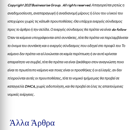
Copyright 2021 Businessrise Group. All rights reserved. Απαγορεύται ρητώς η
αναδημοσίευση, αναπαραγωγή ή αναδιανομή μέρους ή όλου του υλικού του
ιστοχώρου χωρίς τις κάτωθι προυποθέσεις: Θα υπάρχει ενεργός σύνδεσμος
προς το άρθρο ή την σελίδα.
Ο ενεργός σύνδεσμος θα πρέπει να είναι do follow
Όταν τα κείμενα υπογράφονται από συντάκτες, τότε θα πρέπει να περιλαμβάνεται
το όνομα του συντάκτη και ο ενεργός σύνδεσμος που οδηγεί στο προφίλ του Το
κείμενο δεν πρέπει να αλλοιώνεται σε καμία περίπτωση ή αν αυτό κρίνεται
απαραίτητο να συμβεί, τότε θα πρέπει να είναι ξεκάθαρο στον αναγνώστη ποιο
είναι το πρωτότυπο κείμενο και ποιες είναι οι προσθήκες ή οι αλλαγές. αν δεν
πληρούνται αυτές οι προυποθέσεις, τότε το νομικό τμήμα μας θα προβεί σε
καταγγελία DMCA, χωρίς ειδοποίηση, και θα προβεί σε όλες τις απαιτούμενες
νομικές ενέργειες.
Άλλα Άρθρα