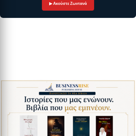
▶ Ακούστε Ζωντανά