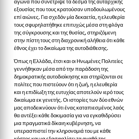
αγώνα που συνέτριψε τα δεσμά της αυταρχικής
εξουσίας που τους κρατούσαν υποδουλωμένους
επί αιώνες. Για σχεδόν μία δεκαετία, η ελευθερία
τους σφυρηλατήθηκε επιτυχώς μέσα στη φλόγα
της σύγκρουσης και της θυσίας, στηριζόμενη
στην πίστη τους στη διαχρονική αλήθεια ότι κάθε
έθνος έχει το δικαίωμα της αυτοδιάθεσης.
Όπως η Ελλάδα, έτσι και οι Ηνωμένες Πολιτείες
γεννήθηκαν μέσα από την παράδοση της
δημοκρατικής αυτοδιοίκησης και στηρίζονται σε
πολίτες που πιστεύουν ότι η ζωή, η ελευθερία
και η επιδίωξη της ευτυχίας αποτελούν ιερό τους
δικαίωμα εκ γενετής. Οι ιστορίες των δύο εθνών
μας αποδεικνύουν ότι ένας καταπιεσμένος λαός
θα αντέξει κάθε δοκιμασία για να εγκαθιδρύσει
μια πραγματικά δίκαιη κυβέρνηση, να
υπερασπιστεί την κληρονομιά του με κάθε
κόστος και να εξασφαλίσει τα αγαθά της