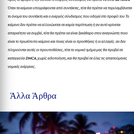
Όταν τα κείμενα υπογράφονται από συντάκτες, τότε θα πρέπει να περιλαμβάνεται
το όνομα του συντάκτη και ο ενεργός σύνδεσμος που οδηγεί στο προφίλ του Το
κείμενο δεν πρέπει να αλλοιώνεται σε καμία περίπτωση ή αν αυτό κρίνεται
απαραίτητο να συμβεί, τότε θα πρέπει να είναι ξεκάθαρο στον αναγνώστη ποιο
είναι το πρωτότυπο κείμενο και ποιες είναι οι προσθήκες ή οι αλλαγές. αν δεν
πληρούνται αυτές οι προυποθέσεις, τότε το νομικό τμήμα μας θα προβεί σε
καταγγελία DMCA, χωρίς ειδοποίηση, και θα προβεί σε όλες τις απαιτούμενες
νομικές ενέργειες.
Άλλα Άρθρα