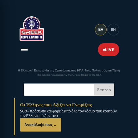
ΕΛ
|
EN
LIVE
Η Ελληνική Εφημερίδα της Ομογένειας στις ΗΠΑ, Νέα, Πολιτισμός και Τέχνη
The Greek Newspaper & the Greek Radio in the USA
Οι Έλληνες που Αξίζει να Γνωρίζεις
500+ πρόσωπα και φορείς από όλο τον κόσμο που κρατούν
τον Ελληνισμό ζωντανό
Ανακάλυψέ τους →