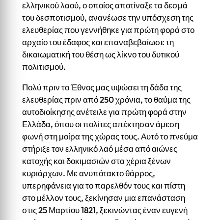
ελληνικού λαού, ο οποίος αποτίναξε τα δεσμά
του δεσποτισμού, ανανέωσε την υπόσχεση της
ελευθερίας που γεννήθηκε για πρώτη φορά στο
αρχαίο του έδαφος και επαναβεβαίωσε τη
δικαιωματική του θέση ως λίκνο του δυτικού
πολιτισμού.
Πολύ πριν το Έθνος μας υψώσει τη δάδα της
ελευθερίας πριν από 250 χρόνια, το θαύμα της
αυτοδιοίκησης ανέτειλε για πρώτη φορά στην
Ελλάδα, όπου οι πολίτες απέκτησαν άμεση
φωνή στη μοίρα της χώρας τους. Αυτό το πνεύμα
στήριξε τον ελληνικό λαό μέσα από αιώνες
κατοχής και δοκιμασιών στα χέρια ξένων
κυριάρχων. Με ανυπότακτο θάρρος,
υπερηφάνεια για το παρελθόν τους και πίστη
στο μέλλον τους, ξεκίνησαν μια επανάσταση
στις 25 Μαρτίου 1821, ξεκινώντας έναν ευγενή