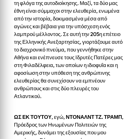
τη φλόγα της αυτοδιοίκησης. Μαζί, τα δύο μας
έθνη είναι σύμμαχοι στην ελευθερία, ενωμένα
από την ιστορία, δοκιμασμένα μέσα από
αγώνες και βέβαια για την υπόσχεση ενός
λαμπρού μέλλοντος. Σε αυτή την 205η επέτειο
της Ελληνικής Ανεξαρτησίας, γιορτάζουμε αυτό
το διαχρονικό πνεύμα, που γεννήθηκε στην
Αθήνα και ενέπνευσε τους Ιδρυτές Πατέρες μας
στη Φιλαδέλφεια, των οποίων η ιδιοφυΐα και η
αφοσίωση στην υπόθεση της ανθρώπινης
ελευθερίας θα συνεχίσουν να εμπνέουν
ανθρώπους και στις δύο πλευρές του
Ατλαντικού.
ΩΣ ΕΚ ΤΟΥΤΟΥ
, εγώ,
ΝΤΟΝΑΛΝΤ ΤΖ. ΤΡΑΜΠ
,
Πρόεδρος των Ηνωμένων Πολιτειών της
Αμερικής, δυνάμει της εξουσίας που μου