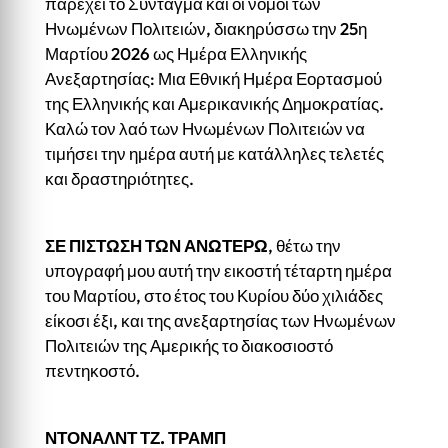
παρέχει το Σύνταγμα και οι νόμοι των
Ηνωμένων Πολιτειών, διακηρύσσω την 25η
Μαρτίου 2026 ως Ημέρα Ελληνικής
Ανεξαρτησίας: Μια Εθνική Ημέρα Εορτασμού
της Ελληνικής και Αμερικανικής Δημοκρατίας.
Καλώ τον λαό των Ηνωμένων Πολιτειών να
τιμήσει την ημέρα αυτή με κατάλληλες τελετές
και δραστηριότητες.
ΣΕ ΠΙΣΤΩΣΗ ΤΩΝ ΑΝΩΤΕΡΩ
, θέτω την
υπογραφή μου αυτή την εικοστή τέταρτη ημέρα
του Μαρτίου, στο έτος του Κυρίου δύο χιλιάδες
είκοσι έξι, και της ανεξαρτησίας των Ηνωμένων
Πολιτειών της Αμερικής το διακοσιοστό
πεντηκοστό.
ΝΤΟΝΑΛΝΤ ΤΖ. ΤΡΑΜΠ