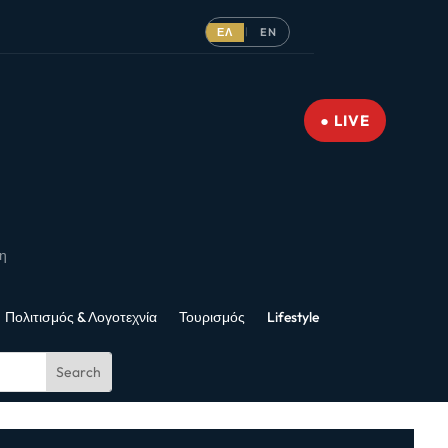
ΕΛ
EN
|
● LIVE
νη
Πολιτισμός & Λογοτεχνία
Τουρισμός
Lifestyle