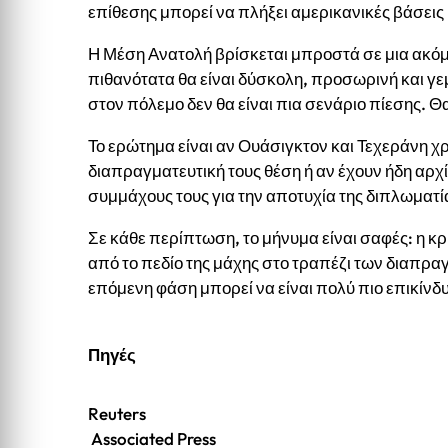
επίθεσης μπορεί να πλήξει αμερικανικές βάσεις
Η Μέση Ανατολή βρίσκεται μπροστά σε μια ακόμ
πιθανότατα θα είναι δύσκολη, προσωρινή και γε
στον πόλεμο δεν θα είναι πια σενάριο πίεσης. Θ
Το ερώτημα είναι αν Ουάσιγκτον και Τεχεράνη χρ
διαπραγματευτική τους θέση ή αν έχουν ήδη αρχίσ
συμμάχους τους για την αποτυχία της διπλωματί
Σε κάθε περίπτωση, το μήνυμα είναι σαφές: η κ
από το πεδίο της μάχης στο τραπέζι των διαπρα
επόμενη φάση μπορεί να είναι πολύ πιο επικίνδ
Πηγές
Reuters
Associated Press