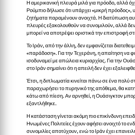
Η αμερικανική πλευρά μιλά για πρόοδο, αλλά ό
Ρούμπιο δήλωσε ότι υπάρχει «μικρή πρόοδος»,
ζητήματα παραμένουν ανοιχτά. Η διατύπωση αυτή
πλευρές εξακολουθούν να συνομιλούν, αλλά δε
μπορεί να αποτρέψει οριστικά την επιστροφή σ
Το Ιράν, από την άλλη, δεν εμφανίζεται διατεθε
«παράδοση». Για την Τεχεράνη, η απαίτηση να φ
ισοδυναμεί με απώλεια κυριαρχίας. Για την Ουάσ
στο Ιράν σημαίνει ότι η απειλή δεν έχει εξαλειφθε
Έτσι, η διπλωματία κινείται πάνω σε ένα πολύ σ
παραχωρήσει το πυρηνικό της απόθεμα, θα κατη
κάτω από πίεση. Αν αρνηθεί, η Ουάσιγκτον μπορε
εξαντλήθηκε.
Η κατάσταση γίνεται ακόμη πιο επικίνδυνη επειδή
Ηνωμένες Πολιτείες έχουν αφήσει ανοιχτό το εν
συνομιλίες αποτύχουν, ενώ το Ιράν έχει επανει