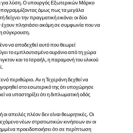
χι για λύση. Ο υπουργός Εξωτερικών Μάρκο
 υπογραμμίζοντας όμως πως τα μεγάλα
 δείχνει την πραγματική εικόνα: οι δύο
ν έχουν πλησιάσει ακόμη σε συμφωνία που να
τη σύγκρουση.
ιμένο να αποδεχθεί αυτό που θεωρεί
ύγει το εμπλουτισμένο ουράνιο από τη χώρα
ιγκτον και το Ισραήλ, η παραμονή του υλικού
ί.
τενό περιθώριο. Αν η Τεχεράνη δεχθεί να
γορηθεί στο εσωτερικό της ότι υποχώρησε
ί να υποστηρίξει ότι η διπλωματική οδός
 οι απειλές πλέον δεν είναι θεωρητικές. Οι
δεχόμενο νέων στρατιωτικών κινήσεων αν οι
λημμένα προειδοποιήσει ότι σε περίπτωση