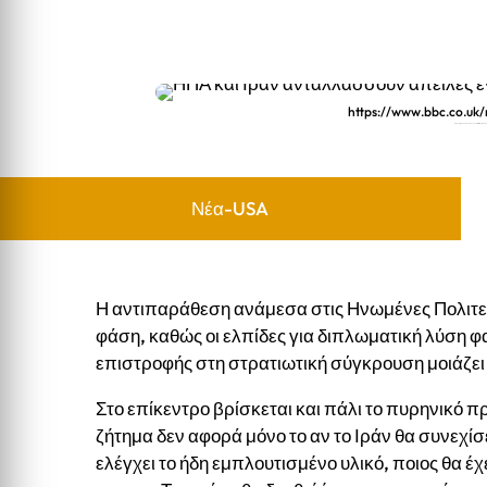
https://www.bbc.co.uk
ΗΠΑ και Ιράν ανταλλάσσουν απειλές ενώ η διπλω
Νέα-USA
Η αντιπαράθεση ανάμεσα στις Ηνωμένες Πολιτείε
φάση, καθώς οι ελπίδες για διπλωματική λύση φα
επιστροφής στη στρατιωτική σύγκρουση μοιάζει 
Στο επίκεντρο βρίσκεται και πάλι το πυρηνικό 
ζήτημα δεν αφορά μόνο το αν το Ιράν θα συνεχί
ελέγχει το ήδη εμπλουτισμένο υλικό, ποιος θα 