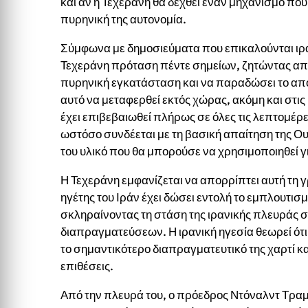
και αν η Τεχεράνη θα δεχθεί έναν μηχανισμό που
πυρηνική της αυτονομία.
Σύμφωνα με δημοσιεύματα που επικαλούνται ιρ
Τεχεράνη πρόταση πέντε σημείων, ζητώντας από 
πυρηνική εγκατάσταση και να παραδώσει το απ
αυτό να μεταφερθεί εκτός χώρας, ακόμη και στι
έχει επιβεβαιωθεί πλήρως σε όλες τις λεπτομέρ
ωστόσο συνδέεται με τη βασική απαίτηση της Ουά
του υλικό που θα μπορούσε να χρησιμοποιηθεί 
Η Τεχεράνη εμφανίζεται να απορρίπτει αυτή τη 
ηγέτης του Ιράν έχει δώσει εντολή το εμπλουτισ
σκληραίνοντας τη στάση της ιρανικής πλευράς σ
διαπραγματεύσεων. Η ιρανική ηγεσία θεωρεί ότ
το σημαντικότερο διαπραγματευτικό της χαρτί και
επιθέσεις.
Από την πλευρά του, ο πρόεδρος Ντόναλντ Τραμπ