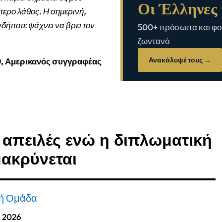
Οι Έλληνες 
τερο λάθος. Η σημερινή,
νδήποτε ψάχνει να βρει τον
500+ πρόσωπα και φορ
ζωντανό
Ανακάλυψέ τους →
0, Αμερικανός συγγραφέας
 απειλές ενώ η διπλωματική
ακρύνεται
κή Ομάδα
, 2026