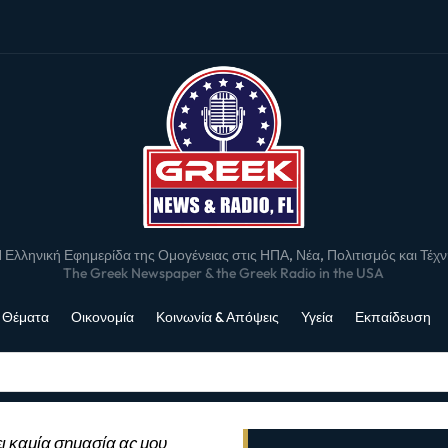
 Ελληνική Εφημερίδα της Ομογένειας στις ΗΠΑ, Νέα, Πολιτισμός και Τέχ
The Greek Newspaper & the Greek Radio in the USA
 Θέματα
Οικονομία
Κοινωνία & Απόψεις
Υγεία
Εκπαίδευση
ι καμία σημασία ας μου