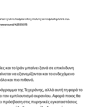
/newsround/42555015
ματική λύση απομακρύνεται
ς και το Ιράν μπαίνει ξανά σε επικίνδυνη
ίνεται να εξανεμίζονται και το ενδεχόμενο
όλο και πιο πιθανό.
πρόγραμμα της Τεχεράνης, αλλά αυτή τη φορά το
σει τον εμπλουτισμό ουρανίου. Αφορά ποιος θα
έχει πρόσβαση στις πυρηνικές εγκαταστάσεις