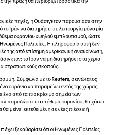
 στην πράξη θα περιορίζει δραστικά την
ανικές πηγές, η Ουάσιγκτον παρουσίασε στην
το Ιράν να διατηρήσει σε λειτουργία μόνο μία
όθεμα ουρανίου υψηλού εμπλουτισμού, ώστε
ς Ηνωμένες Πολιτείες. Η πληροφορία αυτή δεν
ειές της από επίσημη αμερικανική ανακοίνωση,
σιγκτον: το Ιράν να μη διατηρήσει στα χέρια
για στρατιωτικούς σκοπούς.
γραμμή. Σύμφωνα με το Reuters, ο ανώτατος
μένο ουράνιο να παραμείνει εντός της χώρας,
ε ένα από τα πιο κρίσιμα σημεία των
ι αν παραδώσει το απόθεμα ουρανίου, θα χάσει
 θα μείνει εκτεθειμένη σε νέες πιέσεις ή
 έχει ξεκαθαρίσει ότι οι Ηνωμένες Πολιτείες