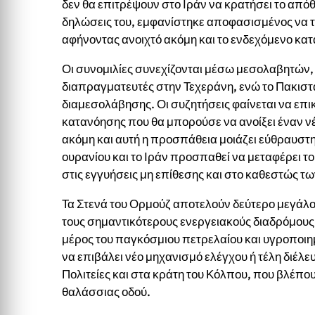
δεν θα επιτρέψουν στο Ιράν να κρατήσει το απ
δηλώσεις του, εμφανίστηκε αποφασισμένος να το
αφήνοντας ανοιχτό ακόμη και το ενδεχόμενο κα
Οι συνομιλίες συνεχίζονται μέσω μεσολαβητών, ό
διαπραγματευτές στην Τεχεράνη, ενώ το Πακιστ
διαμεσολάβησης. Οι συζητήσεις φαίνεται να επι
κατανόησης που θα μπορούσε να ανοίξει έναν ν
ακόμη και αυτή η προσπάθεια μοιάζει εύθραυστη
ουρανίου και το Ιράν προσπαθεί να μεταφέρει 
στις εγγυήσεις μη επίθεσης και στο καθεστώς τ
Τα Στενά του Ορμούζ αποτελούν δεύτερο μεγάλο
τους σημαντικότερους ενεργειακούς διαδρόμους
μέρος του παγκόσμιου πετρελαίου και υγροποιη
να επιβάλει νέο μηχανισμό ελέγχου ή τέλη διέλ
Πολιτείες και στα κράτη του Κόλπου, που βλέπου
θαλάσσιας οδού.