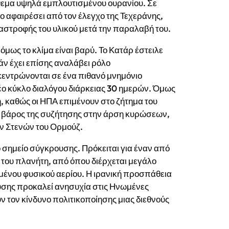
όθεμα υψηλά εμπλουτισμένου ουρανίου. Σε
 αφαιρέσει από τον έλεγχο της Τεχεράνης,
ταστροφής του υλικού μετά την παραλαβή του.
μως το κλίμα είναι βαρύ. Το Κατάρ έστειλε
άν έχει επίσης αναλάβει ρόλο
κεντρώνονται σε ένα πιθανό μνημόνιο
έο κύκλο διαλόγου διάρκειας 30 ημερών. Όμως
, καθώς οι ΗΠΑ επιμένουν στο ζήτημα του
το βάρος της συζήτησης στην άρση κυρώσεων,
ων Στενών του Ορμούζ.
 σημείο σύγκρουσης. Πρόκειται για έναν από
 του πλανήτη, από όπου διέρχεται μεγάλο
μένου φυσικού αερίου. Η ιρανική προσπάθεια
ευσης προκαλεί ανησυχία στις Ηνωμένες
ν τον κίνδυνο πολιτικοποίησης μιας διεθνούς