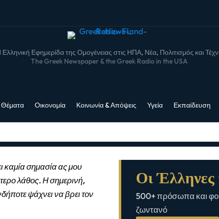
 Ελληνική Εφημερίδα της Ομογένειας στις ΗΠΑ, Νέα, Πολιτισμός και Τέχ
The Greek Newspaper & the Greek Radio in the USA
 Θέματα
Οικονομία
Κοινωνία & Απόψεις
Υγεία
Εκπαίδευση
ι καμία σημασία ας μου
Οι Έλληνες 
τερο λάθος. Η σημερινή,
νδήποτε ψάχνει να βρει τον
500+ πρόσωπα και φορ
ζωντανό