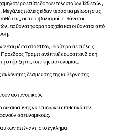
χαμηλότερο επίπεδο των τελευταίων 125 ετών,
. Μεγάλες πόλεις είδαν τεράστια μείωση στις
επιθέσεις, οι πυροβολισμοί, οι θάνατοι
τών, τα θανατηφόρα τροχαία και οι θάνατοι από
ώση.
νονται μέσα στο 2026, ιδιαίτερα σε πόλεις
υ ο Πρόεδρος Τραμπ ανέπτυξε ομοσπονδιακή
τη στήριξη της τοπικής αστυνομίας.
της ακλόνητης δέσμευσης της κυβέρνησης
ονούν αστυνομικούς
Δικαιοσύνης να επιδιώκει επιθετικά την
οφονούν αστυνομικούς.
ατικών απέναντι στο έγκλημα