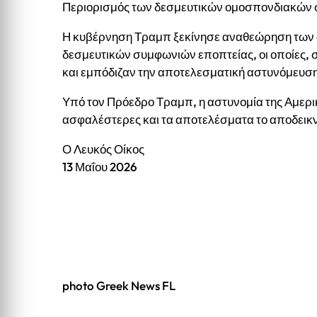
Περιορισμός των δεσμευτικών ομοσπονδιακών
Η κυβέρνηση Τραμπ ξεκίνησε αναθεώρηση των 
δεσμευτικών συμφωνιών εποπτείας, οι οποίες, σ
και εμπόδιζαν την αποτελεσματική αστυνόμευση 
Υπό τον Πρόεδρο Τραμπ, η αστυνομία της Αμερική
ασφαλέστερες και τα αποτελέσματα το αποδεικ
Ο Λευκός Οίκος
13 Μαΐου 2026
photo Greek News FL