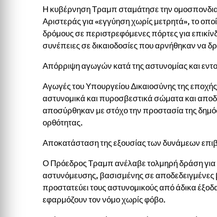
Η κυβέρνηση Τραμπ σταμάτησε την ομοσπονδιακ
Αριστεράς για «εγγύηση χωρίς μετρητά», το οποί
δρόμους σε περιστρεφόμενες πόρτες για επικίν
συνέπειες σε δικαιοδοσίες που αρνήθηκαν να δ
Απόρριψη αγωγών κατά της αστυνομίας και εντ
Αγωγές του Υπουργείου Δικαιοσύνης της εποχής 
αστυνομικά και πυροσβεστικά σώματα και απ
αποσύρθηκαν με στόχο την προστασία της δημόσι
ορθότητας.
Αποκατάσταση της εξουσίας των δυνάμεων επιβ
Ο Πρόεδρος Τραμπ ανέλαβε τολμηρή δράση για 
αστυνόμευσης, βασισμένης σε αποδεδειγμένες 
προστατεύει τους αστυνομικούς από άδικα έξοδα
εφαρμόζουν τον νόμο χωρίς φόβο.