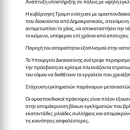
Ανάπτυξη υποστήριξης σε πόλεις με υψηλή εγκ
Η κυβέρνηση Τραμπ ενίσχυσε με ομοσπονδιακού
που διοικούνται από Δημοκρατικούς, στεκόμενη 
αντιμετωπίσει το χάος, να αποκαταστήσει την τ
το κείμενο, υπέφεραν επί χρόνια από αποτυχίε
Παροχή του απαραίτητου εξοπλισμού στην αστυ
Το Υπουργείο Δικαιοσύνης ανέτρεψε περιορισμ
την πρόσβαση σε κρίσιμα πλεονάζοντα στρατιωτ
του νόμου να διαθέτουν τα εργαλεία που χρειάζον
Στόχευση εγκληματιών παράνομων μεταναστώ
Οι ομοσπονδιακοί πράκτορες είναι πλέον εξουσι
στην απομάκρυνση βίαιων εγκληματιών που βρ
εκατοντάδες χιλιάδες συλλήψεις και απομακρύνσ
τις κοινότητες ασφαλέστερες.