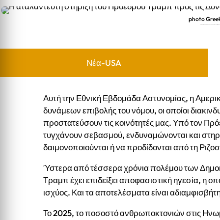
photo Gree
Η αταλάντευτη στήριξη του Προέδρου Τραμπ προς τις Δυνάμεις Επιβο
Νέα-USA
Αυτή την Εθνική Εβδομάδα Αστυνομίας, η Αμερική
δυνάμεων επιβολής του νόμου, οι οποίοι διακινδ
προστατεύσουν τις κοινότητές μας. Υπό τον Πρό
τυγχάνουν σεβασμού, ενδυναμώνονται και στηρί
δαιμονοποιούνται ή να προδίδονται από τη Ριζο
Ύστερα από τέσσερα χρόνια πολέμου των Δημοκ
Τραμπ έχει επιδείξει αποφασιστική ηγεσία, η ο
ισχύος. Και τα αποτελέσματα είναι αδιαμφισβήτ
Το 2025, το ποσοστό ανθρωποκτονιών στις Ηνωμ