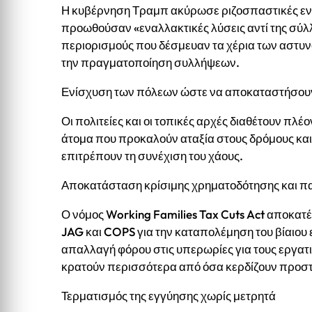
Η κυβέρνηση Τραμπ ακύρωσε ριζοσπαστικές εντο
προωθούσαν «εναλλακτικές λύσεις αντί της σύλ
περιορισμούς που δέσμευαν τα χέρια των αστυν
την πραγματοποίηση συλλήψεων.
Ενίσχυση των πόλεων ώστε να αποκαταστήσουν
Οι πολιτείες και οι τοπικές αρχές διαθέτουν πλ
άτομα που προκαλούν αταξία στους δρόμους και 
επιτρέπουν τη συνέχιση του χάους.
Αποκατάσταση κρίσιμης χρηματοδότησης και π
Ο νόμος Working Families Tax Cuts Act αποκατέ
JAG και COPS για την καταπολέμηση του βίαιο
απαλλαγή φόρου στις υπερωρίες για τους εργατι
κρατούν περισσότερα από όσα κερδίζουν προστ
Τερματισμός της εγγύησης χωρίς μετρητά