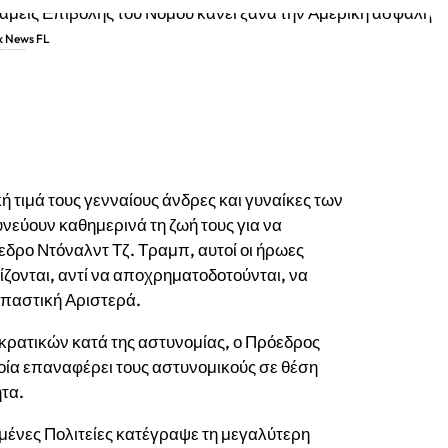
k News FL
λής του Νόμου κάνει ξανά την Αμερική ασφαλή
 τιμά τους γενναίους άνδρες και γυναίκες των
υνεύουν καθημερινά τη ζωή τους για να
εδρο Ντόναλντ Τζ. Τραμπ, αυτοί οι ήρωες
ζονται, αντί να αποχρηματοδοτούνται, να
σπαστική Αριστερά.
ρατικών κατά της αστυνομίας, ο Πρόεδρος
ποία επαναφέρει τους αστυνομικούς σε θέση
ητα.
ένες Πολιτείες κατέγραψε τη μεγαλύτερη