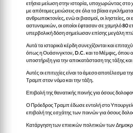
ετήσια μείωση στην ιστορία, υποχωρώντας στο 
με απότομες μειώσεις σε όλα τα βίαια εγκλήματα
ανθρωποκτονίες, ενώ οι βιασμοί, οι ληστείες, οι 
αστυνομικών, οι οποίοι έφτασαν σε χαμηλό 80 ε
υπερβολική δόση σημείωσαν επίσης μεγάλη πτ
Αυτά τα ιστορικά κέρδη συνεχίζονται και επιταχύ
όπως η Ουάσινγκτον, D.C. και το Μέμφις, όπο
υποστήριξη για την αποκατάσταση της τάξης και 
Αυτές οι επιτυχίες είναι το άμεσο αποτέλεσμα 
Τραμπ στον νόμο και την τάξη.
Επιβολή της θανατικής ποινής για όσους δολοφ
Ο Πρόεδρος Τραμπ έδωσε εντολή στο Υπουργείο 
επιβολή της εσχάτης των ποινών για όσους δολ
Κατάργηση των επιεικών πολιτικών των Δημοκρ