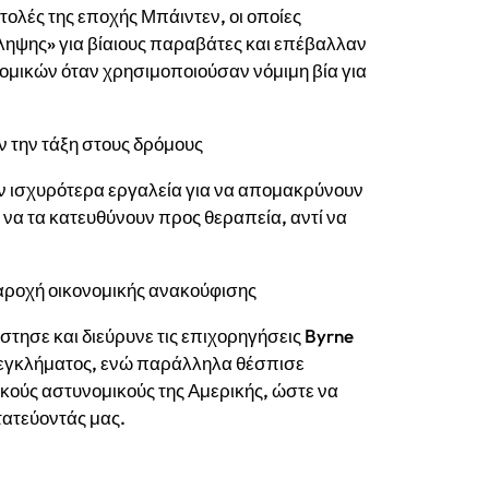
λές της εποχής Μπάιντεν, οι οποίες
ληψης» για βίαιους παραβάτες και επέβαλλαν
ομικών όταν χρησιμοποιούσαν νόμιμη βία για
 την τάξη στους δρόμους
έον ισχυρότερα εργαλεία για να απομακρύνουν
να τα κατευθύνουν προς θεραπεία, αντί να
αροχή οικονομικής ανακούφισης
στησε και διεύρυνε τις επιχορηγήσεις Byrne
υ εγκλήματος, ενώ παράλληλα θέσπισε
κούς αστυνομικούς της Αμερικής, ώστε να
ατεύοντάς μας.