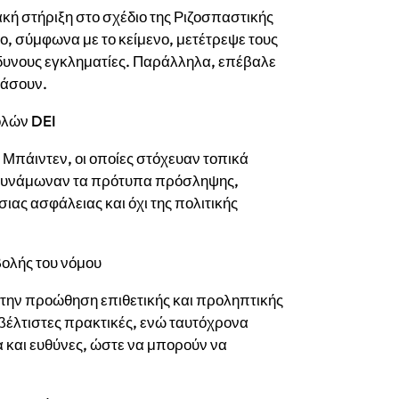
ή στήριξη στο σχέδιο της Ριζοσπαστικής
ο, σύμφωνα με το κείμενο, μετέτρεψε τους
δυνους εγκληματίες. Παράλληλα, επέβαλε
ράσουν.
ολών DEI
Μπάιντεν, οι οποίες στόχευαν τοπικά
οδυνάμωναν τα πρότυπα πρόσληψης,
ας ασφάλειας και όχι της πολιτικής
ολής του νόμου
την προώθηση επιθετικής και προληπτικής
βέλτιστες πρακτικές, ενώ ταυτόχρονα
 και ευθύνες, ώστε να μπορούν να