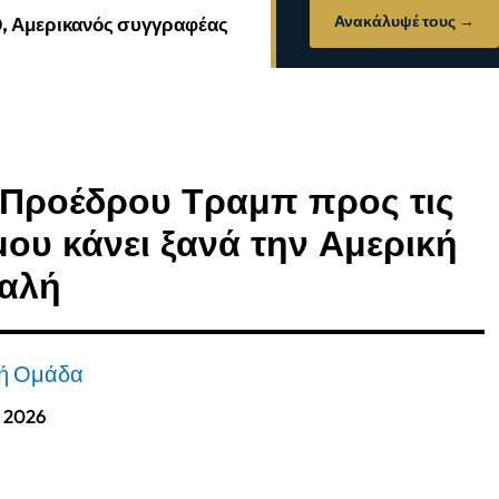
Ανακάλυψέ τους →
0, Αμερικανός συγγραφέας
υ Προέδρου Τραμπ προς τις
ου κάνει ξανά την Αμερική
αλή
κή Ομάδα
, 2026