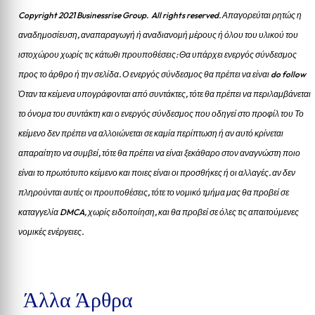
Copyright 2021 Businessrise Group. All rights reserved. Απαγορεύται ρητώς η
αναδημοσίευση, αναπαραγωγή ή αναδιανομή μέρους ή όλου του υλικού του
ιστοχώρου χωρίς τις κάτωθι προυποθέσεις: Θα υπάρχει ενεργός σύνδεσμος
προς το άρθρο ή την σελίδα.
Ο ενεργός σύνδεσμος θα πρέπει να είναι do follow
Όταν τα κείμενα υπογράφονται από συντάκτες, τότε θα πρέπει να περιλαμβάνεται
το όνομα του συντάκτη και ο ενεργός σύνδεσμος που οδηγεί στο προφίλ του Το
κείμενο δεν πρέπει να αλλοιώνεται σε καμία περίπτωση ή αν αυτό κρίνεται
απαραίτητο να συμβεί, τότε θα πρέπει να είναι ξεκάθαρο στον αναγνώστη ποιο
είναι το πρωτότυπο κείμενο και ποιες είναι οι προσθήκες ή οι αλλαγές. αν δεν
πληρούνται αυτές οι προυποθέσεις, τότε το νομικό τμήμα μας θα προβεί σε
καταγγελία DMCA, χωρίς ειδοποίηση, και θα προβεί σε όλες τις απαιτούμενες
νομικές ενέργειες.
Άλλα Άρθρα