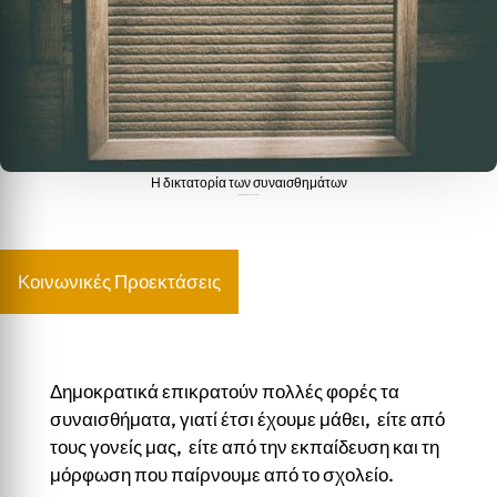
Η δικτατορία των συναισθημάτων
Η δικτατορία των συναισθημάτων
Κοινωνικές Προεκτάσεις
Δημοκρατικά επικρατούν πολλές φορές τα
συναισθήματα, γιατί έτσι έχουμε μάθει, είτε από
τους γονείς μας, είτε από την εκπαίδευση και τη
μόρφωση που παίρνουμε από το σχολείο.