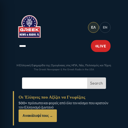
ΕΛ
|
EN
LIVE
Η Ελληνική Εφημερίδα της Ομογένειας στις ΗΠΑ, Νέα, Πολιτισμός και Τέχνη
The Greek Newspaper & the Greek Radio in the USA
Οι Έλληνες που Αξίζει να Γνωρίζεις
500+ πρόσωπα και φορείς από όλο τον κόσμο που κρατούν
τον Ελληνισμό ζωντανό
Ανακάλυψέ τους →