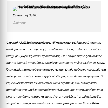
Συντακτική Ομάδα
Author
Copyright 2021 Businessrise Group. All rights reserved. Απαγορεύται ρητώς η
αναδημοσίευση, αναπαραγωγή ή αναδιανομή μέρους ή όλου του υλικού του
ιστοχώρου χωρίς τις κάτωθι προυποθέσεις: Θα υπάρχει ενεργός σύνδεσμος
προς το άρθρο ή την σελίδα.
Ο ενεργός σύνδεσμος θα πρέπει να είναι do follow
Όταν τα κείμενα υπογράφονται από συντάκτες, τότε θα πρέπει να περιλαμβάνεται
το όνομα του συντάκτη και ο ενεργός σύνδεσμος που οδηγεί στο προφίλ του Το
κείμενο δεν πρέπει να αλλοιώνεται σε καμία περίπτωση ή αν αυτό κρίνεται
απαραίτητο να συμβεί, τότε θα πρέπει να είναι ξεκάθαρο στον αναγνώστη ποιο
είναι το πρωτότυπο κείμενο και ποιες είναι οι προσθήκες ή οι αλλαγές. αν δεν
πληρούνται αυτές οι προυποθέσεις, τότε το νομικό τμήμα μας θα προβεί σε