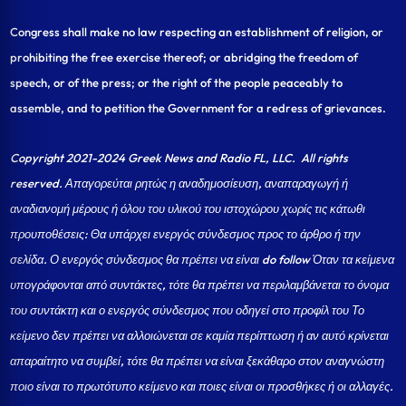
Congress shall make no law respecting an establishment of religion, or
prohibiting the free exercise thereof; or abridging the freedom of
speech, or of the press; or the right of the people peaceably to
assemble, and to petition the Government for a redress of grievances.
Copyright 2021-2024 Greek News and Radio FL, LLC
. All rights
reserved. Απαγορεύται ρητώς η αναδημοσίευση, αναπαραγωγή ή
αναδιανομή μέρους ή όλου του υλικού του ιστοχώρου χωρίς τις κάτωθι
προυποθέσεις: Θα υπάρχει ενεργός σύνδεσμος προς το άρθρο ή την
σελίδα.
Ο ενεργός σύνδεσμος θα πρέπει να είναι do follow Όταν τα κείμενα
υπογράφονται από συντάκτες, τότε θα πρέπει να περιλαμβάνεται το όνομα
του συντάκτη και ο ενεργός σύνδεσμος που οδηγεί στο προφίλ του Το
κείμενο δεν πρέπει να αλλοιώνεται σε καμία περίπτωση ή αν αυτό κρίνεται
απαραίτητο να συμβεί, τότε θα πρέπει να είναι ξεκάθαρο στον αναγνώστη
ποιο είναι το πρωτότυπο κείμενο και ποιες είναι οι προσθήκες ή οι αλλαγές.