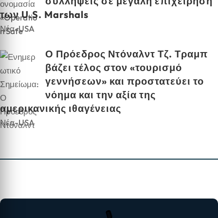
συλλήψεις σε μεγάλη επιχείρηση
των U.S. Marshals
Νέα-USA
Ο Πρόεδρος Ντόναλντ Τζ. Τραμπ
βάζει τέλος στον «τουρισμό
γεννήσεων» και προστατεύει το
νόημα και την αξία της
αμερικανικής ιθαγένειας
Νέα-USA
🎙