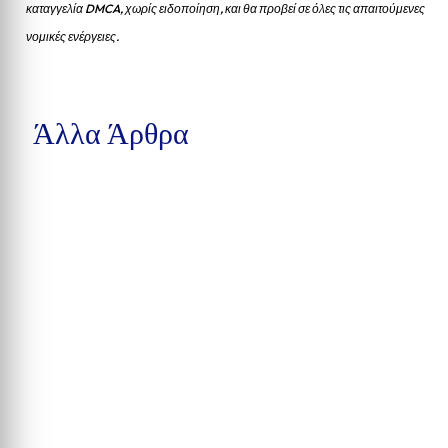
καταγγελία DMCA, χωρίς ειδοποίηση, και θα προβεί σε όλες τις απαιτούμενες
νομικές ενέργειες.
Άλλα Άρθρα
Δέκα συλλήψεις στην Calhoun County, βαριές κατηγορίες στην
Pensacola και υπόθεση παράνομης αγοράς...