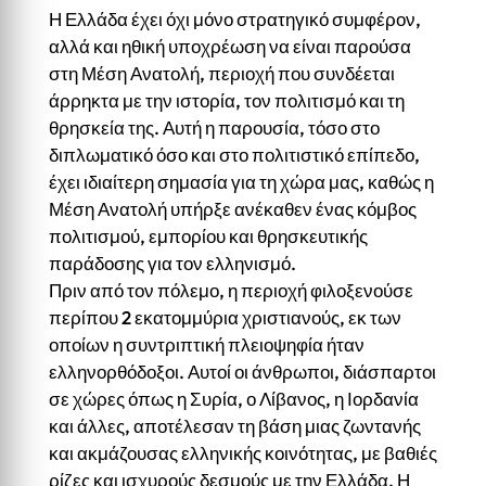
Η Ελλάδα έχει όχι μόνο στρατηγικό συμφέρον,
αλλά και ηθική υποχρέωση να είναι παρούσα
στη Μέση Ανατολή, περιοχή που συνδέεται
άρρηκτα με την ιστορία, τον πολιτισμό και τη
θρησκεία της. Αυτή η παρουσία, τόσο στο
διπλωματικό όσο και στο πολιτιστικό επίπεδο,
έχει ιδιαίτερη σημασία για τη χώρα μας, καθώς η
Μέση Ανατολή υπήρξε ανέκαθεν ένας κόμβος
πολιτισμού, εμπορίου και θρησκευτικής
παράδοσης για τον ελληνισμό.
Πριν από τον πόλεμο, η περιοχή φιλοξενούσε
περίπου 2 εκατομμύρια χριστιανούς, εκ των
οποίων η συντριπτική πλειοψηφία ήταν
ελληνορθόδοξοι. Αυτοί οι άνθρωποι, διάσπαρτοι
σε χώρες όπως η Συρία, ο Λίβανος, η Ιορδανία
και άλλες, αποτέλεσαν τη βάση μιας ζωντανής
και ακμάζουσας ελληνικής κοινότητας, με βαθιές
ρίζες και ισχυρούς δεσμούς με την Ελλάδα. Η