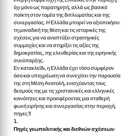
όχι μόνο ως παρατηρητή, αλλά ως βασικό
παίκτη στον τομέα της διπλωματίας και της
συνεργασίας. Η Ελλάδα μπορεί να αξιοποιήσει
τη μοναδική της θέση και τις ιστορικές της
σχέσεις για να αναπτύξει στρατηγικές
συμμαχίες και να στηρίξει τις αξίες της
δημοκρατίας, της ελευθερίας και της ειρηνικής
συνύπαρξης.
Εν κατακλείδι, η Ελλάδα έχει τόσο συμφέρον
όσο και υποχρέωση να συνεχίσει την παρουσία
της στη Μέση Ανατολή, ενισχύοντας τους
δεσμούς της με τις χριστιανικές και ελληνικές
κοινότητες και προσφέροντας μια σταθερή
φωνή ειρήνης και συνεργασίας στην περιοχή.
πηγες !!
Πηγές γεωπολιτικής και διεθνών σχέσεων
: