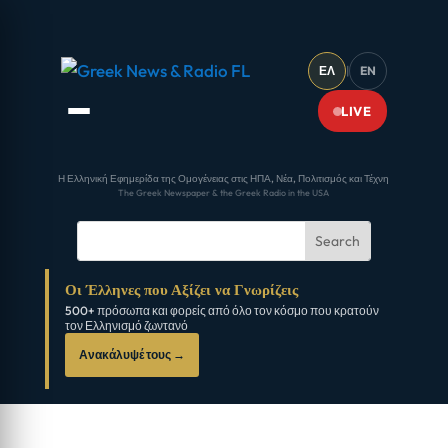
ΕΛ
|
EN
LIVE
Η Ελληνική Εφημερίδα της Ομογένειας στις ΗΠΑ, Νέα, Πολιτισμός και Τέχνη
The Greek Newspaper & the Greek Radio in the USA
Οι Έλληνες που Αξίζει να Γνωρίζεις
500+ πρόσωπα και φορείς από όλο τον κόσμο που κρατούν
τον Ελληνισμό ζωντανό
Ανακάλυψέ τους →