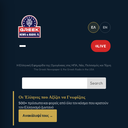
ΕΛ
|
EN
LIVE
Η Ελληνική Εφημερίδα της Ομογένειας στις ΗΠΑ, Νέα, Πολιτισμός και Τέχνη
The Greek Newspaper & the Greek Radio in the USA
Οι Έλληνες που Αξίζει να Γνωρίζεις
500+ πρόσωπα και φορείς από όλο τον κόσμο που κρατούν
τον Ελληνισμό ζωντανό
Ανακάλυψέ τους →