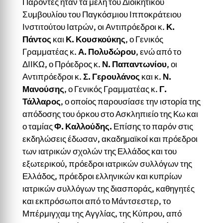
Παρόντες ήταν τα μέλη του Διοικητικού
Συμβουλίου του Παγκόσμιου Ιπποκράτειου
Ινστιτούτου Ιατρών, οι Αντιπρόεδροι κ.
Κ.
Πάντος
και
Κ. Κουσκούκης
, ο Γενικός
Γραμματέας κ.
Α. Πολυδώρου
, ενώ από το
ΔΙΙΚΩ, ο Πρόεδρος κ.
Ν. Παπαντωνίου
, οι
Αντιπρόεδροι κ.
Σ. Γερουλάνος
και κ.
Ν.
Μανούσης
, ο Γενικός Γραμματέας κ.
Γ.
Τάλλαρος
, ο οποίος παρουσίασε την ιστορία της
απόδοσης του όρκου στο Ασκληπιείο της Κω και
ο ταμίας
Φ. Καλλούδης.
Επίσης το παρόν στις
εκδηλώσεις έδωσαν, ακαδημαϊκοί και πρόεδροι
των ιατρικών σχολών της Ελλάδος και του
εξωτερικού, πρόεδροι ιατρικών συλλόγων της
Ελλάδος, πρόεδροι ελληνικών και κυπρίων
ιατρικών συλλόγων της διασποράς, καθηγητές
και εκπρόσωποι από το Μάντσεστερ, το
Μπέρμιγχαμ της Αγγλίας, της Κύπρου, από