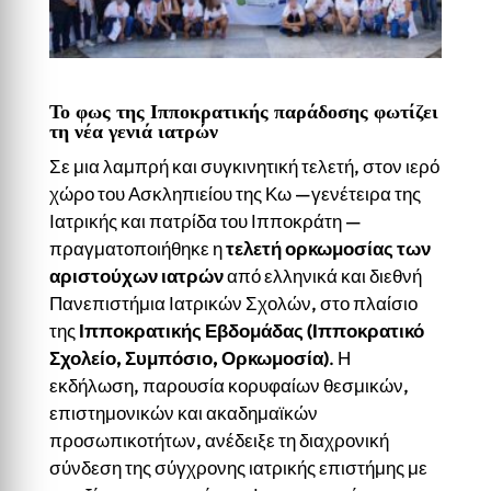
Το φως της Ιπποκρατικής παράδοσης φωτίζει
τη νέα γενιά ιατρών
Σε μια λαμπρή και συγκινητική τελετή, στον ιερό
χώρο του Ασκληπιείου της Κω —γενέτειρα της
Ιατρικής και πατρίδα του Ιπποκράτη —
πραγματοποιήθηκε η
τελετή ορκωμοσίας των
αριστούχων ιατρών
από ελληνικά και διεθνή
Πανεπιστήμια Ιατρικών Σχολών, στο πλαίσιο
της
Ιπποκρατικής Εβδομάδας (Ιπποκρατικό
Σχολείο, Συμπόσιο, Ορκωμοσία)
. Η
εκδήλωση, παρουσία κορυφαίων θεσμικών,
επιστημονικών και ακαδημαϊκών
προσωπικοτήτων, ανέδειξε τη διαχρονική
σύνδεση της σύγχρονης ιατρικής επιστήμης με