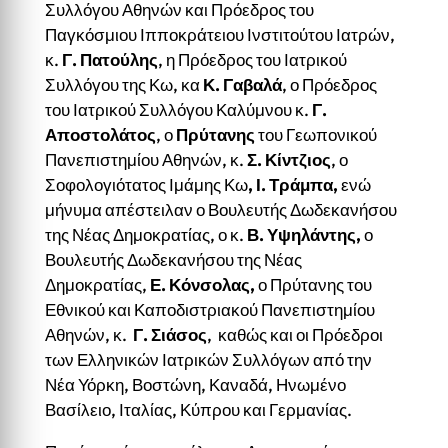
Συλλόγου Αθηνών και Πρόεδρος του
Παγκόσμιου Ιπποκράτειου Ινστιτούτου Ιατρών,
κ.
Γ. Πατούλης
, η Πρόεδρος του Ιατρικού
Συλλόγου της Κω, κα
Κ. Γαβαλά
, ο Πρόεδρος
του Ιατρικού Συλλόγου Καλύμνου κ.
Γ.
Αποστολάτος
, ο
Πρύτανης
του Γεωπονικού
Πανεπιστημίου Αθηνών, κ.
Σ. Κίντζιος
, ο
Σοφολογιότατος Ιμάμης Κω
, Ι. Τράμπα,
ενώ
μήνυμα απέστειλαν ο Βουλευτής Δωδεκανήσου
της Νέας Δημοκρατίας, ο κ.
Β. Υψηλάντης,
ο
Βουλευτής Δωδεκανήσου της Νέας
Δημοκρατίας,
Ε. Κόνσολας,
ο Πρύτανης του
Εθνικού και Καποδιστριακού Πανεπιστημίου
Αθηνών, κ.
Γ. Σιάσος
, καθώς και οι Πρόεδροι
των Ελληνικών Ιατρικών Συλλόγων από την
Νέα Υόρκη, Βοστώνη, Καναδά, Ηνωμένο
Βασίλειο, Ιταλίας, Κύπρου και Γερμανίας.