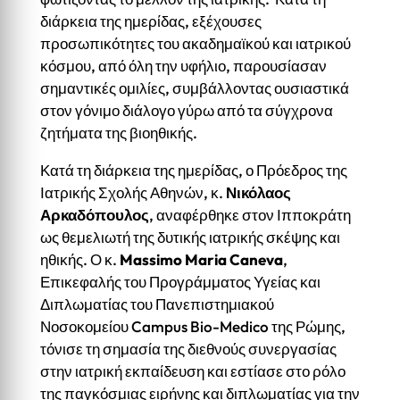
διάρκεια της ημερίδας, εξέχουσες
προσωπικότητες του ακαδημαϊκού και ιατρικού
κόσμου, από όλη την υφήλιο, παρουσίασαν
σημαντικές ομιλίες, συμβάλλοντας ουσιαστικά
στον γόνιμο διάλογο γύρω από τα σύγχρονα
ζητήματα της βιοηθικής.
Κατά τη διάρκεια της ημερίδας, ο Πρόεδρος της
Ιατρικής Σχολής Αθηνών, κ.
Νικόλαος
Αρκαδόπουλος
, αναφέρθηκε στον Ιπποκράτη
ως θεμελιωτή της δυτικής ιατρικής σκέψης και
ηθικής. Ο κ.
Massimo Maria Caneva
,
Επικεφαλής του Προγράμματος Υγείας και
Διπλωματίας του Πανεπιστημιακού
Νοσοκομείου Campus Bio-Medico της Ρώμης,
τόνισε τη σημασία της διεθνούς συνεργασίας
στην ιατρική εκπαίδευση και εστίασε στο ρόλο
της παγκόσμιας ειρήνης και διπλωματίας για την