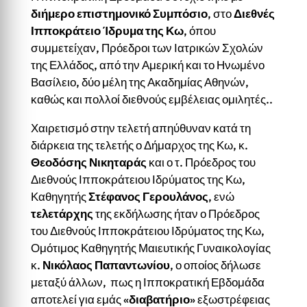
διήμερο επιστημονικό Συμπόσιο
, στο
Διεθνές
Ιπποκράτειο Ίδρυμα της Κω
, όπου
συμμετείχαν, Πρόεδροι των Ιατρικών Σχολών
της Ελλάδος, από την Αμερική και το Ηνωμένο
Βασίλειο, δύο μέλη της Ακαδημίας Αθηνών,
καθώς και πολλοί διεθνούς εμβέλειας ομιλητές..
Χαιρετισμό στην τελετή απηύθυναν κατά τη
διάρκεια της τελετής ο Δήμαρχος της Κω, κ.
Θεοδόσης Νικηταράς
και ο τ. Πρόεδρος του
Διεθνούς Ιπποκράτειου Ιδρύματος της Κω,
Καθηγητής
Στέφανος Γερουλάνος
, ενώ
τελετάρχης
της εκδήλωσης ήταν ο Πρόεδρος
του Διεθνούς Ιπποκράτειου Ιδρύματος της Κω,
Ομότιμος Καθηγητής Μαιευτικής Γυναικολογίας
κ.
Νικόλαος Παπαντωνίου
, ο οποίος δήλωσε
μεταξύ άλλων, πως η Ιπποκρατική Εβδομάδα
αποτελεί για εμάς «
διαβατήριο
» εξωστρέφειας