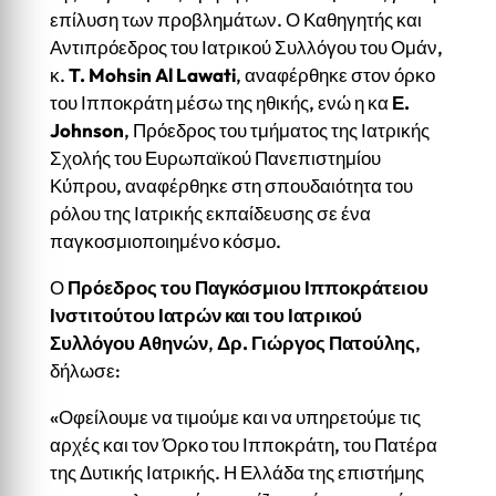
επίλυση των προβλημάτων. Ο Καθηγητής και
Αντιπρόεδρος του Ιατρικού Συλλόγου του Ομάν,
κ.
T. Mohsin Al Lawati
, αναφέρθηκε στον όρκο
του Ιπποκράτη μέσω της ηθικής, ενώ η κα
Ε.
Johnson
, Πρόεδρος του τμήματος της Ιατρικής
Σχολής του Ευρωπαϊκού Πανεπιστημίου
Κύπρου, αναφέρθηκε στη σπουδαιότητα του
ρόλου της Ιατρικής εκπαίδευσης σε ένα
παγκοσμιοποιημένο κόσμο.
Ο
Πρόεδρος του Παγκόσμιου Ιπποκράτειου
Ινστιτούτου Ιατρών και του Ιατρικού
Συλλόγου Αθηνών
,
Δρ. Γιώργος Πατούλης
,
δήλωσε:
«Οφείλουμε να τιμούμε και να υπηρετούμε τις
αρχές και τον Όρκο του Ιπποκράτη, του Πατέρα
της Δυτικής Ιατρικής. Η Ελλάδα της επιστήμης