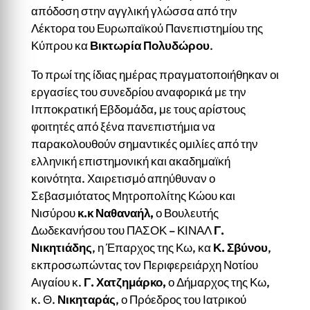
απόδοση στην αγγλική γλώσσα από την
Λέκτορα του Ευρωπαϊκού Πανεπιστημίου της
Κύπρου κα
Βικτωρία Πολυδώρου
.
Το πρωί της ίδιας ημέρας πραγματοποιήθηκαν οι
εργασίες του συνεδρίου αναφορικά με την
Ιπποκρατική Εβδομάδα, με τους αρίστους
φοιτητές από ξένα πανεπιστήμια να
παρακολουθούν σημαντικές ομιλίες από την
ελληνική επιστημονική και ακαδημαϊκή
κοινότητα. Χαιρετισμό απηύθυναν ο
Σεβασμιότατος Μητροπολίτης Κώου και
Νισύρου
κ.κ Ναθαναήλ,
ο Βουλευτής
Δωδεκανήσου του ΠΑΣΟΚ – ΚΙΝΑΛ
Γ.
Νικητιάδης
, η Έπαρχος της Κω, κα
Κ. Σβύνου
,
εκπροσωπώντας τον Περιφερειάρχη Νοτίου
Αιγαίου κ.
Γ. Χατζημάρκο,
ο Δήμαρχος της Κω,
κ. Θ.
Νικηταράς
, ο Πρόεδρος του Ιατρικού