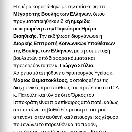
Η ημέρα κορυφώθηκε με την επίσκεψη στο
Μέγαρο της Βουλής των Ελλήνων
, όπου
πραγματοποιήθηκε ειδική
ημερίδα
αφιερωμένη στην Παγκόσμια Ημέρα
Βιοηθικής
. Την εκδήλωση διοργάνωσε η
Διαρκής Επιτροπή Κοινωνικών Υποθέσεων
της Βουλής των Ελλήνων
, με τη συμμετοχή
βουλευτών από διάφορα κόμματα και
προεδρεύοντα τον κ.
Γιώργο Στύλιο
.
Χαιρετισμό απηύθυνε ο Υφυπουργός Υγείας κ.
Μάριος Θεμιστοκλέους
, ο οποίος εξήρε τις
διαχρονικές προσπάθειες του προέδρου του ΙΣΑ
κ. Πατούλη και τόνισε ότι ο Όρκος του
Ιπποκράτη είναι πιο επίκαιρος από ποτέ, καθώς
αποτυπώνει τη βαθιά δέσμευση του ιατρού
απέναντι στον ασθενή και λειτουργεί ως γέφυρα
που ενώνει το παρελθόν και το παρόν,
φωτίζοντας το μέλλον της ιατρικής. Κατά τη