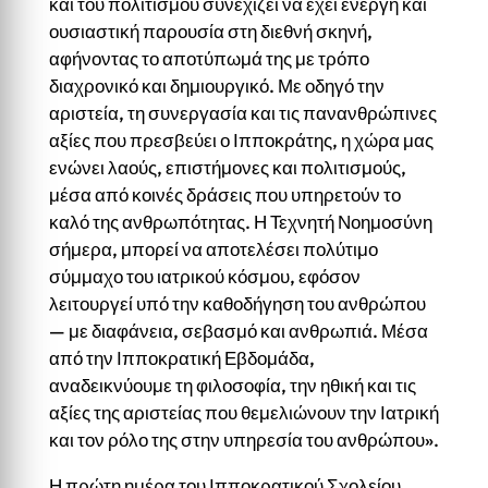
και του πολιτισμού συνεχίζει να έχει ενεργή και
ουσιαστική παρουσία στη διεθνή σκηνή,
αφήνοντας το αποτύπωμά της με τρόπο
διαχρονικό και δημιουργικό. Με οδηγό την
αριστεία, τη συνεργασία και τις πανανθρώπινες
αξίες που πρεσβεύει ο Ιπποκράτης, η χώρα μας
ενώνει λαούς, επιστήμονες και πολιτισμούς,
μέσα από κοινές δράσεις που υπηρετούν το
καλό της ανθρωπότητας. Η Τεχνητή Νοημοσύνη
σήμερα, μπορεί να αποτελέσει πολύτιμο
σύμμαχο του ιατρικού κόσμου, εφόσον
λειτουργεί υπό την καθοδήγηση του ανθρώπου
— με διαφάνεια, σεβασμό και ανθρωπιά. Μέσα
από την Ιπποκρατική Εβδομάδα,
αναδεικνύουμε τη φιλοσοφία, την ηθική και τις
αξίες της αριστείας που θεμελιώνουν την Ιατρική
και τον ρόλο της στην υπηρεσία του ανθρώπου».
Η πρώτη ημέρα του Ιπποκρατικού Σχολείου