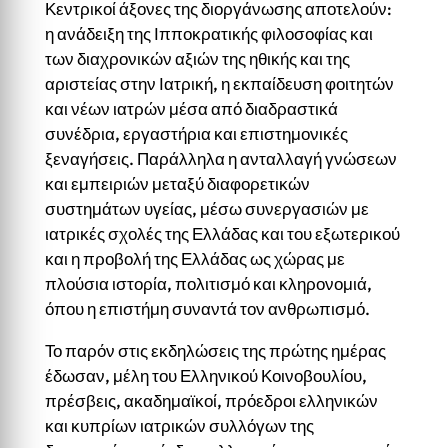
Κεντρικοί άξονες της διοργάνωσης αποτελούν:
η ανάδειξη της Ιπποκρατικής φιλοσοφίας και
των διαχρονικών αξιών της ηθικής και της
αριστείας στην Ιατρική, η εκπαίδευση φοιτητών
και νέων ιατρών μέσα από διαδραστικά
συνέδρια, εργαστήρια και επιστημονικές
ξεναγήσεις. Παράλληλα η ανταλλαγή γνώσεων
και εμπειριών μεταξύ διαφορετικών
συστημάτων υγείας, μέσω συνεργασιών με
ιατρικές σχολές της Ελλάδας και του εξωτερικού
και η προβολή της Ελλάδας ως χώρας με
πλούσια ιστορία, πολιτισμό και κληρονομιά,
όπου η επιστήμη συναντά τον ανθρωπισμό.
Το παρόν στις εκδηλώσεις της πρώτης ημέρας
έδωσαν, μέλη του Ελληνικού Κοινοβουλίου,
πρέσβεις, ακαδημαϊκοί, πρόεδροι ελληνικών
και κυπρίων ιατρικών συλλόγων της