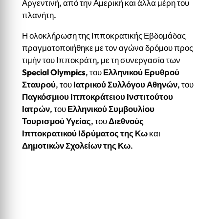
Αργεντινή, από την Αμερική και άλλα μέρη του
πλανήτη.
Η ολοκλήρωση της Ιπποκρατικής Εβδομάδας
πραγματοποιήθηκε με τον αγώνα δρόμου προς
τιμήν του Ιπποκράτη, με τη συνεργασία των
Special
Olympics
, του
Ελληνικού Ερυθρού
Σταυρού
, του
Ιατρικού Συλλόγου Αθηνών
, του
Παγκόσμιου Ιπποκράτειου Ινστιτούτου
Ιατρών
, του
Ελληνικού Συμβουλίου
Τουρισμού Υγείας
, του
Διεθνούς
Ιπποκρατικού Ιδρύματος της Κω
και
Δημοτικών Σχολείων της Κω
.