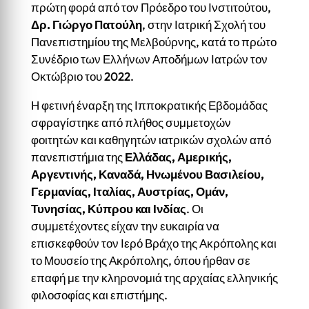
πρώτη φορά από τον Πρόεδρο του Ινστιτούτου,
Δρ. Γιώργο Πατούλη
, στην Ιατρική Σχολή του
Πανεπιστημίου της Μελβούρνης, κατά το πρώτο
Συνέδριο των Ελλήνων Αποδήμων Ιατρών τον
Οκτώβριο του 2022.
Η φετινή έναρξη της Ιπποκρατικής Εβδομάδας
σφραγίστηκε από πλήθος συμμετοχών
φοιτητών και καθηγητών ιατρικών σχολών από
πανεπιστήμια της
Ελλάδας, Αμερικής,
Αργεντινής, Καναδά, Ηνωμένου Βασιλείου,
Γερμανίας, Ιταλίας, Αυστρίας, Ομάν,
Τυνησίας, Κύπρου και Ινδίας
. Οι
συμμετέχοντες είχαν την ευκαιρία να
επισκεφθούν τον Ιερό Βράχο της Ακρόπολης και
το Μουσείο της Ακρόπολης, όπου ήρθαν σε
επαφή με την κληρονομιά της αρχαίας ελληνικής
φιλοσοφίας και επιστήμης.