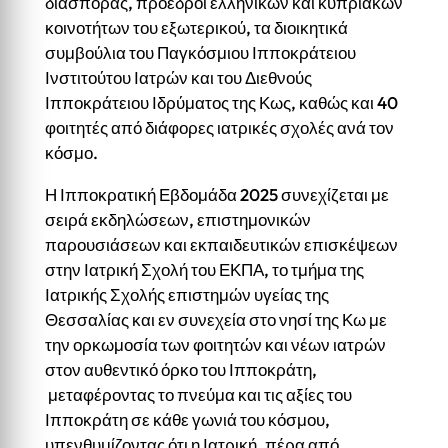
διασποράς, πρόεδροι ελληνικών και κυπριακών
κοινοτήτων του εξωτερικού, τα διοικητικά
συμβούλια του Παγκόσμιου Ιπποκράτειου
Ινστιτούτου Ιατρών και του Διεθνούς
Ιπποκράτειου Ιδρύματος της Κως, καθώς και 40
φοιτητές από διάφορες ιατρικές σχολές ανά τον
κόσμο.
Η Ιπποκρατική Εβδομάδα 2025 συνεχίζεται με
σειρά εκδηλώσεων, επιστημονικών
παρουσιάσεων και εκπαιδευτικών επισκέψεων
στην Ιατρική Σχολή του ΕΚΠΑ, το τμήμα της
Ιατρικής Σχολής επιστημών υγείας της
Θεσσαλίας και εν συνεχεία στο νησί της Κω με
την ορκωμοσία των φοιτητών και νέων ιατρών
στον αυθεντικό όρκο του Ιπποκράτη,
μεταφέροντας το πνεύμα και τις αξίες του
Ιπποκράτη σε κάθε γωνιά του κόσμου,
υπενθυμίζοντας ότι η Ιατρική, πέρα από