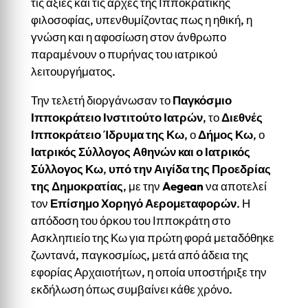
τις αξίες και τις αρχές της Ιπποκρατικής
φιλοσοφίας, υπενθυμίζοντας πως η ηθική, η
γνώση και η αφοσίωση στον άνθρωπο
παραμένουν ο πυρήνας του ιατρικού
λειτουργήματος.
Την τελετή διοργάνωσαν το
Παγκόσμιο
Ιπποκράτειο Ινστιτούτο Ιατρών
, το
Διεθνές
Ιπποκράτειο Ίδρυμα της Κω
, ο
Δήμος Κω
, ο
Ιατρικός Σύλλογος Αθηνών και ο Ιατρικός
Σύλλογος Κω
,
υπό την Αιγίδα της Προεδρίας
της Δημοκρατίας
, με την
Aegean
να αποτελεί
τον
Επίσημο Χορηγό Αερομεταφορών
. Η
απόδοση του όρκου του Ιπποκράτη στο
Ασκληπιείο της Κω για πρώτη φορά μεταδόθηκε
ζωντανά, παγκοσμίως, μετά από άδεια της
εφορίας Αρχαιοτήτων, η οποία υποστήριξε την
εκδήλωση όπως συμβαίνει κάθε χρόνο.