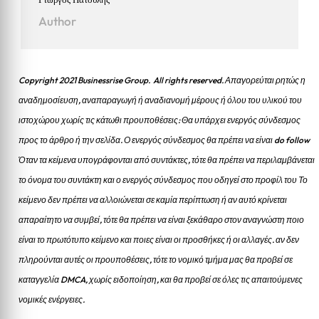
Author
Copyright 2021 Businessrise Group. All rights reserved. Απαγορεύται ρητώς η
αναδημοσίευση, αναπαραγωγή ή αναδιανομή μέρους ή όλου του υλικού του
ιστοχώρου χωρίς τις κάτωθι προυποθέσεις: Θα υπάρχει ενεργός σύνδεσμος
προς το άρθρο ή την σελίδα.
Ο ενεργός σύνδεσμος θα πρέπει να είναι do follow
Όταν τα κείμενα υπογράφονται από συντάκτες, τότε θα πρέπει να περιλαμβάνεται
το όνομα του συντάκτη και ο ενεργός σύνδεσμος που οδηγεί στο προφίλ του Το
κείμενο δεν πρέπει να αλλοιώνεται σε καμία περίπτωση ή αν αυτό κρίνεται
απαραίτητο να συμβεί, τότε θα πρέπει να είναι ξεκάθαρο στον αναγνώστη ποιο
είναι το πρωτότυπο κείμενο και ποιες είναι οι προσθήκες ή οι αλλαγές. αν δεν
πληρούνται αυτές οι προυποθέσεις, τότε το νομικό τμήμα μας θα προβεί σε
καταγγελία DMCA, χωρίς ειδοποίηση, και θα προβεί σε όλες τις απαιτούμενες
νομικές ενέργειες.