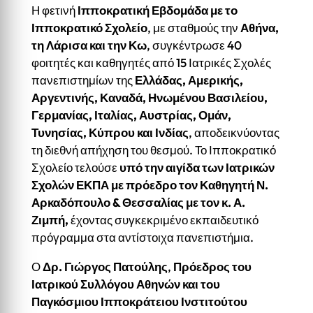
Η φετινή
Ιπποκρατική Εβδομάδα με το
Ιπποκρατικό Σχολείο
, με σταθμούς την
Αθήνα,
τη Λάρισα και την Κω
, συγκέντρωσε 40
φοιτητές και καθηγητές από 15 Ιατρικές Σχολές
πανεπιστημίων της
Ελλάδας, Αμερικής,
Αργεντινής, Καναδά, Ηνωμένου Βασιλείου,
Γερμανίας, Ιταλίας, Αυστρίας, Ομάν,
Τυνησίας, Κύπρου και Ινδίας
, αποδεικνύοντας
τη διεθνή απήχηση του θεσμού. Το Ιπποκρατικό
Σχολείο τελούσε
υπό την αιγίδα των Ιατρικών
Σχολών ΕΚΠΑ με πρόεδρο τον Καθηγητή Ν.
Αρκαδόπουλο & Θεσσαλίας με τον κ. Α.
Ζιμπή,
έχοντας συγκεκριμένο εκπαιδευτικό
πρόγραμμα στα αντίστοιχα πανεπιστήμια.
Ο
Δρ. Γιώργος Πατούλης
,
Πρόεδρος του
Ιατρικού Συλλόγου Αθηνών και του
Παγκόσμιου Ιπποκράτειου Ινστιτούτου