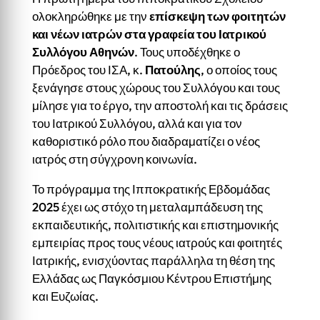
ολοκληρώθηκε με την
επίσκεψη των φοιτητών
και νέων ιατρών στα γραφεία του Ιατρικού
Συλλόγου Αθηνών
. Τους υποδέχθηκε ο
Πρόεδρος του ΙΣΑ, κ.
Πατούλης
, ο οποίος τους
ξενάγησε στους χώρους του Συλλόγου και τους
μίλησε για το έργο, την αποστολή και τις δράσεις
του Ιατρικού Συλλόγου, αλλά και για τον
καθοριστικό ρόλο που διαδραματίζει ο νέος
ιατρός στη σύγχρονη κοινωνία.
Το πρόγραμμα της Ιπποκρατικής Εβδομάδας
2025 έχει ως στόχο τη μεταλαμπάδευση της
εκπαιδευτικής, πολιτιστικής και επιστημονικής
εμπειρίας προς τους νέους ιατρούς και φοιτητές
Ιατρικής, ενισχύοντας παράλληλα τη θέση της
Ελλάδας ως Παγκόσμιου Κέντρου Επιστήμης
και Ευζωίας.