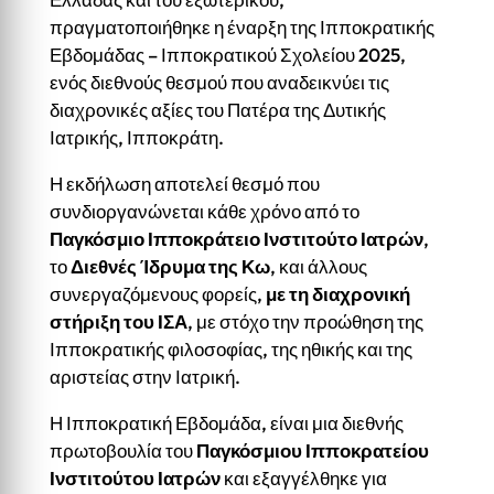
πραγματοποιήθηκε η έναρξη της Ιπποκρατικής
Εβδομάδας – Ιπποκρατικού Σχολείου 2025,
ενός διεθνούς θεσμού που αναδεικνύει τις
διαχρονικές αξίες του Πατέρα της Δυτικής
Ιατρικής, Ιπποκράτη.
Η εκδήλωση αποτελεί θεσμό που
συνδιοργανώνεται κάθε χρόνο από το
Παγκόσμιο Ιπποκράτειο Ινστιτούτο Ιατρών
,
το
Διεθνές Ίδρυμα της Κω
, και άλλους
συνεργαζόμενους φορείς,
με τη διαχρονική
στήριξη του ΙΣΑ
, με στόχο την προώθηση της
Ιπποκρατικής φιλοσοφίας, της ηθικής και της
αριστείας στην Ιατρική.
Η Ιπποκρατική Εβδομάδα, είναι μια διεθνής
πρωτοβουλία του
Παγκόσμιου Ιπποκρατείου
Ινστιτούτου Ιατρών
και εξαγγέλθηκε για