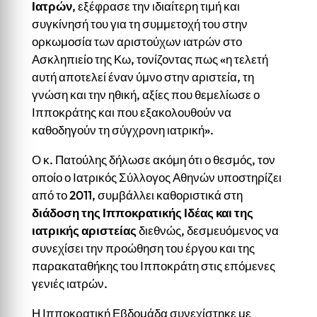
Ιατρών
, εξέφρασε την ιδιαίτερη τιμή και
συγκίνησή του για τη συμμετοχή του στην
ορκωμοσία των αριστούχων ιατρών στο
Ασκληπιείο της Κω, τονίζοντας πως «η τελετή
αυτή αποτελεί έναν ύμνο στην αριστεία, τη
γνώση και την ηθική, αξίες που θεμελίωσε ο
Ιπποκράτης και που εξακολουθούν να
καθοδηγούν τη σύγχρονη ιατρική».
Ο κ. Πατούλης δήλωσε ακόμη ότι ο θεσμός, τον
οποίο ο Ιατρικός Σύλλογος Αθηνών υποστηρίζει
από το 2011, συμβάλλει καθοριστικά στη
διάδοση της Ιπποκρατικής Ιδέας και της
ιατρικής αριστείας
διεθνώς, δεσμευόμενος να
συνεχίσει την προώθηση του έργου και της
παρακαταθήκης του Ιπποκράτη στις επόμενες
γενιές ιατρών.
Η Ιπποκρατική Εβδομάδα συνεχίστηκε με