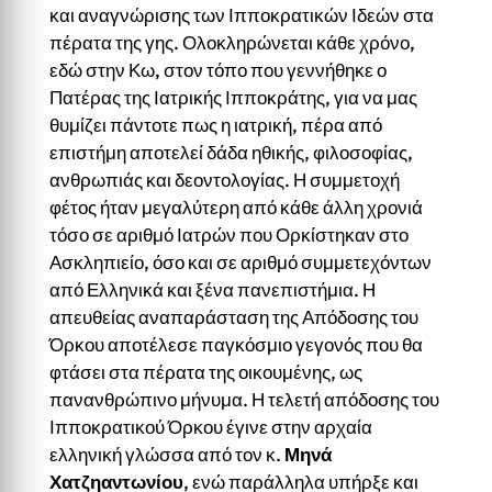
και αναγνώρισης των Ιπποκρατικών Ιδεών στα
πέρατα της γης. Ολοκληρώνεται κάθε χρόνο,
εδώ στην Κω, στον τόπο που γεννήθηκε ο
Πατέρας της Ιατρικής Ιπποκράτης, για να μας
θυμίζει πάντοτε πως η ιατρική, πέρα από
επιστήμη αποτελεί δάδα ηθικής, φιλοσοφίας,
ανθρωπιάς και δεοντολογίας. Η συμμετοχή
φέτος ήταν μεγαλύτερη από κάθε άλλη χρονιά
τόσο σε αριθμό Ιατρών που Ορκίστηκαν στο
Ασκληπιείο, όσο και σε αριθμό συμμετεχόντων
από Ελληνικά και ξένα πανεπιστήμια. Η
απευθείας αναπαράσταση της Απόδοσης του
Όρκου αποτέλεσε παγκόσμιο γεγονός που θα
φτάσει στα πέρατα της οικουμένης, ως
πανανθρώπινο μήνυμα. Η τελετή απόδοσης του
Ιπποκρατικού Όρκου έγινε στην αρχαία
ελληνική γλώσσα από τον κ.
Μηνά
Χατζηαντωνίου
, ενώ παράλληλα υπήρξε και