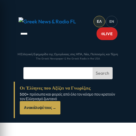
ΕΛ
|
EN
LIVE
Η Ελληνική Εφημερίδα της Ομογένειας στις ΗΠΑ, Νέα, Πολιτισμός και Τέχνη
The Greek Newspaper & the Greek Radio in the USA
Οι Έλληνες που Αξίζει να Γνωρίζεις
500+ πρόσωπα και φορείς από όλο τον κόσμο που κρατούν
τον Ελληνισμό ζωντανό
Ανακάλυψέ τους →