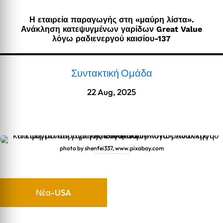
Η εταιρεία παραγωγής στη «μαύρη λίστα».
Ανάκληση κατεψυγμένων γαρίδων Great Value
λόγω ραδιενεργού καισίου-137
Συντακτική Ομάδα
22 Aug, 2025
photo by shenfei337, www.pixabay.com
Η εταιρεία παραγωγής στη «μαύρη λίστα». Ανάκληση κατεψυγμένων γαρίδων Great Value λόγω ραδιενεργού καισίου-137
Νέα-USA