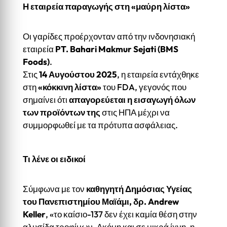
Η εταιρεία παραγωγής στη «μαύρη λίστα»
Οι γαρίδες προέρχονταν από την ινδονησιακή
εταιρεία
PT.
Bahari Makmur Sejati (BMS
Foods)
.
Στις
14 Αυγούστου 2025
, η εταιρεία εντάχθηκε
στη
«κόκκινη λίστα»
του FDA, γεγονός που
σημαίνει ότι
απαγορεύεται η εισαγωγή όλων
των προϊόντων της
στις ΗΠΑ μέχρι να
συμμορφωθεί με τα πρότυπα ασφάλειας.
Τι λένε οι ειδικοί
Σύμφωνα με τον
καθηγητή Δημόσιας Υγείας
του Πανεπιστημίου Μαϊάμι, δρ. Andrew
Keller
, «το καίσιο-137 δεν έχει καμία θέση στην
αλυσίδα τροφίμων. Ακόμη και σε μικρά ίχνη, η