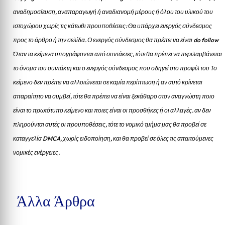
αναδημοσίευση, αναπαραγωγή ή αναδιανομή μέρους ή όλου του υλικού του
ιστοχώρου χωρίς τις κάτωθι προυποθέσεις: Θα υπάρχει ενεργός σύνδεσμος
προς το άρθρο ή την σελίδα.
Ο ενεργός σύνδεσμος θα πρέπει να είναι do follow
Όταν τα κείμενα υπογράφονται από συντάκτες, τότε θα πρέπει να περιλαμβάνεται
το όνομα του συντάκτη και ο ενεργός σύνδεσμος που οδηγεί στο προφίλ του Το
κείμενο δεν πρέπει να αλλοιώνεται σε καμία περίπτωση ή αν αυτό κρίνεται
απαραίτητο να συμβεί, τότε θα πρέπει να είναι ξεκάθαρο στον αναγνώστη ποιο
είναι το πρωτότυπο κείμενο και ποιες είναι οι προσθήκες ή οι αλλαγές. αν δεν
πληρούνται αυτές οι προυποθέσεις, τότε το νομικό τμήμα μας θα προβεί σε
καταγγελία DMCA, χωρίς ειδοποίηση, και θα προβεί σε όλες τις απαιτούμενες
νομικές ενέργειες.
Άλλα Άρθρα