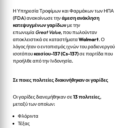
Η Υπηρεσία Τροφίμων και Φαρμάκων των ΗΠΑ
(FDA) ανακοίνωσε την
άμεση ανάκληση
κατεψυγμένων γαρίδων
με την
επωνυμία
Great Value
, που πωλούνταν
αποκλειστικά σε καταστήματα
Walmart
. Ο
λόγος ήταν ο εντοπισμός ιχνών του ραδιενεργού
ισοτόπου
καισίου-137 (Cs-137)
σε παρτίδα που
προήλθε από την Ινδονησία.
Σε ποιες πολιτείες διακινήθηκαν οι γαρίδες
Οι γαρίδες διανεμήθηκαν σε
13 πολιτείες
,
μεταξύ των οποίων:
Φλόριντα
Τέξας