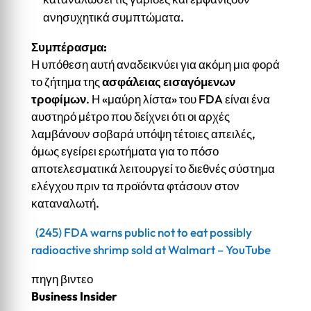
ανησυχητικά συμπτώματα.
Συμπέρασμα:
Η υπόθεση αυτή αναδεικνύει για ακόμη μια φορά
το ζήτημα της
ασφάλειας εισαγόμενων
τροφίμων
. Η «μαύρη λίστα» του FDA είναι ένα
αυστηρό μέτρο που δείχνει ότι οι αρχές
λαμβάνουν σοβαρά υπόψη τέτοιες απειλές,
όμως εγείρει ερωτήματα για το πόσο
αποτελεσματικά λειτουργεί το διεθνές σύστημα
ελέγχου πριν τα προϊόντα φτάσουν στον
καταναλωτή.
(245) FDA warns public not to eat possibly
radioactive shrimp sold at Walmart – YouTube
πηγη βιντεο
Business Insider