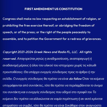
FIRST AMENDMENT US CONSTITUTION
Congress shall make no law respecting an establishment of religion, or
prohibiting the free exercise thereof; or abridging the freedom of
speech, or of the press; or the right of the people peaceably to
assemble, and to petition the Government for a redress of grievances.
Copyright 2021-2024 Greek News and Radio FL, LLC
. All rights
reserved. Απαγορεύται ρητώς η αναδημοσίευση, αναπαραγωγή ή
αναδιανομή μέρους ή όλου του υλικού του ιστοχώρου χωρίς τις κάτωθι
προυποθέσεις: Θα υπάρχει ενεργός σύνδεσμος προς το άρθρο ή την
σελίδα.
Ο ενεργός σύνδεσμος θα πρέπει να είναι do follow Όταν τα κείμενα
υπογράφονται από συντάκτες, τότε θα πρέπει να περιλαμβάνεται το όνομα
του συντάκτη και ο ενεργός σύνδεσμος που οδηγεί στο προφίλ του Το
κείμενο δεν πρέπει να αλλοιώνεται σε καμία περίπτωση ή αν αυτό κρίνεται
απαραίτητο να συμβεί, τότε θα πρέπει να είναι ξεκάθαρο στον αναγνώστη