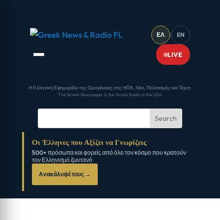
ΕΛ
|
EN
LIVE
Η Ελληνική Εφημερίδα της Ομογένειας στις ΗΠΑ, Νέα, Πολιτισμός και Τέχνη
The Greek Newspaper & the Greek Radio in the USA
Οι Έλληνες που Αξίζει να Γνωρίζεις
500+ πρόσωπα και φορείς από όλο τον κόσμο που κρατούν
τον Ελληνισμό ζωντανό
Ανακάλυψέ τους →