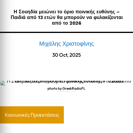
Η Σουηδία μειώνει το όριο ποινικής ευθύνης –
Παιδιά από 13 ετών θα μπορούν να φυλακίζονται
από το 2026
Μιχάλης Χριστοφίνης
30 Oct, 2025
photo by GreekRadioFL
Η Σουηδία μειώνει το όριο ποινικής ευθύνης – Παιδιά από 13 ετών θα μπορούν να φυλακίζονται από το 2026
Κοινωνικές Προεκτάσεις