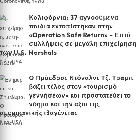
Coronavirus
,
Υγεία
Καλιφόρνια: 37 αγνοούμενα
παιδιά εντοπίστηκαν στην
«Operation Safe Return» – Επτά
συλλήψεις σε μεγάλη επιχείρηση
των U.S. Marshals
Νέα-USA
Ο Πρόεδρος Ντόναλντ Τζ. Τραμπ
βάζει τέλος στον «τουρισμό
γεννήσεων» και προστατεύει το
νόημα και την αξία της
αμερικανικής ιθαγένειας
Νέα-USA