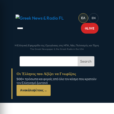
ΕΛ
|
EN
LIVE
Η Ελληνική Εφημερίδα της Ομογένειας στις ΗΠΑ, Νέα, Πολιτισμός και Τέχνη
The Greek Newspaper & the Greek Radio in the USA
Οι Έλληνες που Αξίζει να Γνωρίζεις
500+ πρόσωπα και φορείς από όλο τον κόσμο που κρατούν
τον Ελληνισμό ζωντανό
Ανακάλυψέ τους →