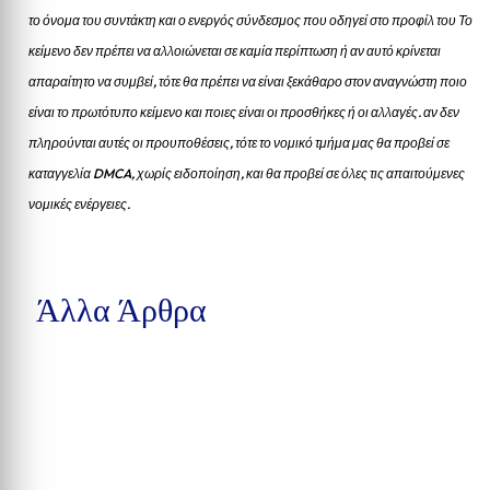
το όνομα του συντάκτη και ο ενεργός σύνδεσμος που οδηγεί στο προφίλ του Το
κείμενο δεν πρέπει να αλλοιώνεται σε καμία περίπτωση ή αν αυτό κρίνεται
απαραίτητο να συμβεί, τότε θα πρέπει να είναι ξεκάθαρο στον αναγνώστη ποιο
είναι το πρωτότυπο κείμενο και ποιες είναι οι προσθήκες ή οι αλλαγές. αν δεν
πληρούνται αυτές οι προυποθέσεις, τότε το νομικό τμήμα μας θα προβεί σε
καταγγελία DMCA, χωρίς ειδοποίηση, και θα προβεί σε όλες τις απαιτούμενες
νομικές ενέργειες.
Άλλα Άρθρα