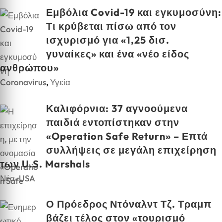
Εμβόλια Covid-19 και εγκυμοσύνη:
Τι κρύβεται πίσω από τον
ισχυρισμό για «1,25 δισ.
γυναίκες» και ένα «νέο είδος
ανθρώπου»
Coronavirus
,
Υγεία
Καλιφόρνια: 37 αγνοούμενα
παιδιά εντοπίστηκαν στην
«Operation Safe Return» – Επτά
συλλήψεις σε μεγάλη επιχείρηση
των U.S. Marshals
Νέα-USA
Ο Πρόεδρος Ντόναλντ Τζ. Τραμπ
βάζει τέλος στον «τουρισμό