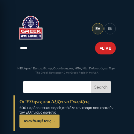
ΕΛ
|
EN
LIVE
Η Ελληνική Εφημερίδα της Ομογένειας στις ΗΠΑ, Νέα, Πολιτισμός και Τέχνη
The Greek Newspaper & the Greek Radio in the USA
Οι Έλληνες που Αξίζει να Γνωρίζεις
500+ πρόσωπα και φορείς από όλο τον κόσμο που κρατούν
τον Ελληνισμό ζωντανό
Ανακάλυψέ τους →