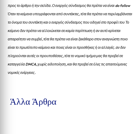
προς το άρθρο ή την σελίδα.
Ο ενεργός σύνδεσμος θα πρέπει να είναι do follow
Όταν τα κείμενα υπογράφονται από συντάκτες, τότε θα πρέπει να περιλαμβάνεται
το όνομα του συντάκτη και ο ενεργός σύνδεσμος που οδηγεί στο προφίλ του Το
κείμενο δεν πρέπει να αλλοιώνεται σε καμία περίπτωση ή αν αυτό κρίνεται
απαραίτητο να συμβεί, τότε θα πρέπει να είναι ξεκάθαρο στον αναγνώστη ποιο
είναι το πρωτότυπο κείμενο και ποιες είναι οι προσθήκες ή οι αλλαγές. αν δεν
πληρούνται αυτές οι προυποθέσεις, τότε το νομικό τμήμα μας θα προβεί σε
καταγγελία DMCA, χωρίς ειδοποίηση, και θα προβεί σε όλες τις απαιτούμενες
νομικές ενέργειες.
Άλλα Άρθρα