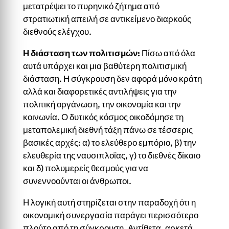
μετατρέψει το πυρηνικό ζήτημα από
στρατιωτική απειλή σε αντικείμενο διαρκούς
διεθνούς ελέγχου.
Η διάσταση των πολιτισμών
:
Πίσω από όλα
αυτά υπάρχει και μια βαθύτερη πολιτισμική
διάσταση. Η σύγκρουση δεν αφορά μόνο κράτη
αλλά και διαφορετικές αντιλήψεις για την
πολιτική οργάνωση, την οικονομία και την
κοινωνία. Ο δυτικός κόσμος οικοδόμησε τη
μεταπολεμική διεθνή τάξη πάνω σε τέσσερις
βασικές αρχές: α) το ελεύθερο εμπόριο, β) την
ελευθερία της ναυσιπλοΐας, γ) το διεθνές δίκαιο
και δ) πολυμερείς θεσμούς για να
συνεννοούνται οι άνθρωποι.
Η λογική αυτή στηρίζεται στην παραδοχή ότι η
οικονομική συνεργασία παράγει περισσότερο
πλούτο από τη σύγκρουση. Αντίθετα, αρκετά