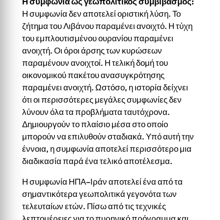
Η συμφωνία ως γεωπολιτικός συμβιβασμός
:
Η συμφωνία δεν αποτελεί οριστική λύση. Το
ζήτημα του Λιβάνου παραμένει ανοιχτό. Η τύχη
του εμπλουτισμένου ουρανίου παραμένει
ανοιχτή. Οι όροι άρσης των κυρώσεων
παραμένουν ανοιχτοί. Η τελική δομή του
οικονομικού πακέτου ανασυγκρότησης
παραμένει ανοιχτή. Ωστόσο, η ιστορία δείχνει
ότι οι περισσότερες μεγάλες συμφωνίες δεν
λύνουν όλα τα προβλήματα ταυτόχρονα.
Δημιουργούν το πλαίσιο μέσα στο οποίο
μπορούν να επιλυθούν σταδιακά. Υπό αυτή την
έννοια, η συμφωνία αποτελεί περισσότερο μια
διαδικασία παρά ένα τελικό αποτέλεσμα.
Η συμφωνία ΗΠΑ–Ιράν αποτελεί ένα από τα
σημαντικότερα γεωπολιτικά γεγονότα των
τελευταίων ετών. Πίσω από τις τεχνικές
λεπτομέρειες για το πυρηνικό πρόγραμμα και