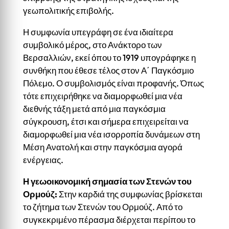
γεωπολιτικής επιβολής.
Η συμφωνία υπεγράφη σε ένα ιδιαίτερα
συμβολικό μέρος, στο Ανάκτορο των
Βερσαλλιών, εκεί όπου το 1919 υπογράφηκε η
συνθήκη που έθεσε τέλος στον Α΄ Παγκόσμιο
Πόλεμο. Ο συμβολισμός είναι προφανής. Όπως
τότε επιχειρήθηκε να διαμορφωθεί μια νέα
διεθνής τάξη μετά από μια παγκόσμια
σύγκρουση, έτσι και σήμερα επιχειρείται να
διαμορφωθεί μια νέα ισορροπία δυνάμεων στη
Μέση Ανατολή και στην παγκόσμια αγορά
ενέργειας.
Η γεωοικονομική σημασία των Στενών του
Ορμούζ
:
Στην καρδιά της συμφωνίας βρίσκεται
το ζήτημα των Στενών του Ορμούζ. Από το
συγκεκριμένο πέρασμα διέρχεται περίπου το