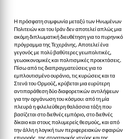
Η πρόσφατη συμφωνία μεταξύ των Ηνωμένων
Πολιτειών και του Ιράν δεν αποτελεί απλώς μια
ακόμη διπλωματική διευθέτηση για το πυρηνικό
πρόγραμμα της Τεχεράνης. Αποτελεί ένα
γεγονός με πολύ βαθύτερες γεωπολιτικές,
γεωοικονομικές και πολιτισμικές προεκτάσεις.
Πίσω από τις διαπραγματεύσεις για το
εμπλουτισμένο ουράνιο, τις κυρώσεις και τα
Στενά του Ορμούζ, κρύβεται μια ευρύτερη
αντιπαράθεση δύο διαφορετικών αντιλήψεων
για την οργάνωση του κόσμου: από τη μία
πλευρά η φιλελεύθερη θαλάσσια τάξη που
βασίζεται στο διεθνές εμπόριο, στο διεθνές
δίκαιο και στους πολυμερείς θεσμούς, και από
την άλλη η λογική των περιφερειακών σφαιρών
επιρροής, της στρατηγικής ισχύος και της