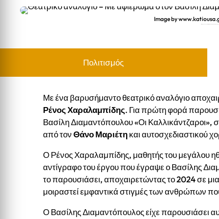
Image by www.katiousa.g
Θεατρικό αναλόγιο – Με αφιέρωμα στον Βασίλη Διαμαντόπουλο,
Πολιτισμός
Με ένα βαρυσήμαντο θεατρικό αναλόγιο αποχαι
Ρένος Χαραλαμπίδης
. Για πρώτη φορά παρου
Βασίλη Διαμαντόπουλου «Οι Καλλικάντζαροι», σε
από τον
Θάνο Μαριέτη
και αυτοσχεδιαστικού χ
Ο Ρένος Χαραλαμπίδης, μαθητής του μεγάλου ηθ
αντίγραφο του έργου που έγραψε ο Βασίλης Δια
το παρουσιάσει, αποχαιρετώντας το 2024 σε μι
μοιραστεί εμφαντικά στιγμές των ανθρώπων πο
Ο Βασίλης Διαμαντόπουλος είχε παρουσιάσει αυτ