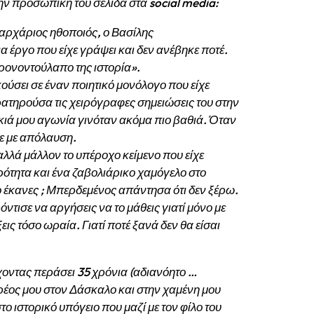
ν προσωπική του σελίδα στα social media:
 αρχάριος ηθοποιός, ο Βασίλης
 έργο που είχε γράψει και δεν ανέβηκε ποτέ.
ρονοντούλαπο της ιστορία».
ούσει σε έναν ποιητικό μονόλογο που είχε
αρατηρούσα τις χειρόγραφες σημειώσεις του στην
ικιά μου αγωνία γινόταν ακόμα πιο βαθιά. Όταν
γε με απόλαυση.
αλλά μάλλον το υπέροχο κείμενο που είχε
ρότητα και ένα ζαβολιάρικο χαμόγελο στο
ο έκανες ; Μπερδεμένος απάντησα ότι δεν ξέρω.
ντισε να αργήσεις να το μάθεις γιατί μόνο με
εις τόσο ωραία. Γιατί ποτέ ξανά δεν θα είσαι
χοντας περάσει 35 χρόνια (αδιανόητο …
έος μου στον Δάσκαλο και στην χαμένη μου
 ιστορικό υπόγειο που μαζί με τον φίλο του