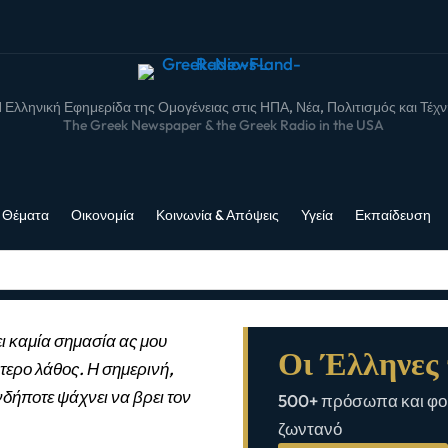
 Ελληνική Εφημερίδα της Ομογένειας στις ΗΠΑ, Νέα, Πολιτισμός και Τέχ
The Greek Newspaper & the Greek Radio in the USA
 Θέματα
Οικονομία
Κοινωνία & Απόψεις
Υγεία
Εκπαίδευση
ι καμία σημασία ας μου
Οι Έλληνες 
τερο λάθος. Η σημερινή,
νδήποτε ψάχνει να βρει τον
500+ πρόσωπα και φορ
ζωντανό