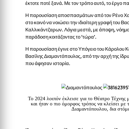
έκτοτε ποτέ ξανά. Με τον τρόπο αυτό, το έργο π
Η παρουσίαση αποσπασμάτων από τον Ρένο Χαρ
στο κοινό να νοιώσει την ιδιαίτερη γραφή του Β
Καλλικάντζαρων. Λόγια μεστά, με άποψη, νόημα 
παράδοση κοιτάζοντας το ‘τώρα’.
Η παρουσίαση έγινε στο Υπόγειο του Κάρολου Κ
Βασίλης Διαμαντόπουλος, από την αρχή της ίδρ
που άφησαν ιστορία.
Το 2024 λοιπόν έκλεισε για το Θέατρο Τέχνης 
και ήταν ο πιο όμορφος τρόπος να κλείσει με
Διαμαντόπουλου, δια στόμ