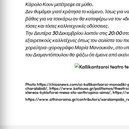
Κάρολο Κουν μετέτρεψε σε μύθο.
Δεν θυμάμαι γιατί κράτησα το κείμενο. Ίσως για ν
βάθος για να τσεκάρω αν θα καταφέρω να τον «
τόσες και τόσες καλλιτεχνικές οδύσσειες.
Την Δευτέρα 30 Δεκεμβρίου λοιπόν στις 20:00 στο 
εξαιρετικούς καλλιτέχνες όπως τον σολίστα του 
χορεύτρια-χορογράφο Μαρία Μανουκιάν, στο υπόγ
του Διαμαντόπουλου θα ψάξω ότι έμεινε από εκεί
Photo
https://chiosnews.com/oi-kallikantzaroi-monadiki-
charalabidi/
,
https://www.katiousa.gr/politismos/theatr
stereos-kykloforei-mesa-sto-anthropino-aima/,
https://
https://www.athinorama.gr/contributors/xaralampidis_