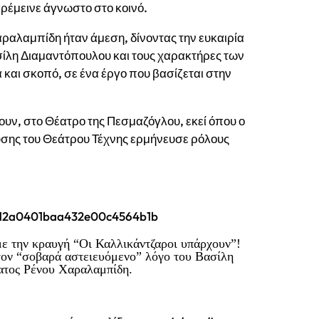
αρέμεινε άγνωστο στο κοινό.
αλαμπίδη ήταν άμεση, δίνοντας την ευκαιρία
ασίλη Διαμαντόπουλου και τους χαρακτήρες των
και σκοπό, σε ένα έργο που βασίζεται στην
ουν, στο Θέατρο της Πεσμαζόγλου, εκεί όπου ο
υσης του Θεάτρου Τέχνης ερμήνευσε ρόλους
με την κραυγή “Οι Καλλικάντζαροι υπάρχουν”!
 τον “σοβαρά αστειευόμενο” λόγο του Βασίλη
ατος Ρένου Χαραλαμπίδη.