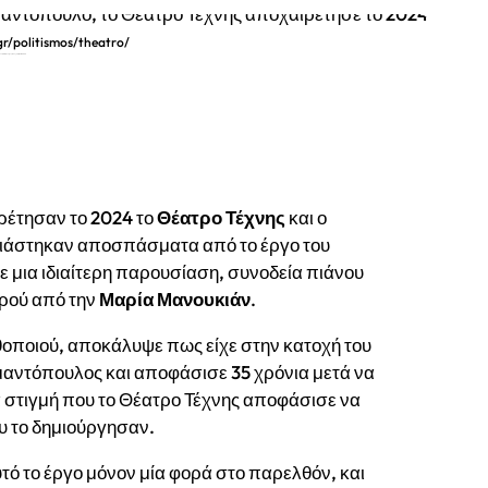
r/politismos/theatro/
 το Θέατρο Τέχνης αποχαιρέτησε το 2024
ρέτησαν το 2024 το
Θέατρο Τέχνης
και ο
σιάστηκαν αποσπάσματα από το έργο του
 μια ιδιαίτερη παρουσίαση, συνοδεία πιάνου
ορού από την
Μαρία Μανουκιάν
.
οποιού, αποκάλυψε πως είχε στην κατοχή του
μαντόπουλος και αποφάσισε 35 χρόνια μετά να
α στιγμή που το Θέατρο Τέχνης αποφάσισε να
υ το δημιούργησαν.
ό το έργο μόνον μία φορά στο παρελθόν, και