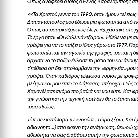
Όπως αναφέρει ο ίδιος ο Ρένος Χαραλαμπίδης στη
<<Τα Χριστούγεννα του 1990, όταν ήμουν τελείως
Διαμαντόπουλος μου έδωσε μια φωτοτυπία από ένα
Όπως αυτοσαρκαζόμενος έλεγε «ξεχάστηκε στο χ
Το έργο ήταν «Οι Καλλικάντζαροι». Ήθελε να με ακ
γράψει για να το παίξει ο ίδιος γύρω στο 1977. Π
φωτοτυπία και την αγωνία της γραφής του και η δ
άρχισα να το παίζω έκλεισε τα μάτια του και άκου
Υπέθεσα ότι δεν απολάμβανε την «ερμηνεία» μου 
γράψει. Όταν κάθιδρος τελείωσα γύρισε με τρυφε
βλέμμα και μου είπε: το διάβασες υπέροχα. Πώς τ
Χαμογέλασε ακόμα πιο βαθιά και μου είπε: Και φρό
την γνώση και την τεχνική ποτέ δεν θα το ξαναπαίξ
τόσο αθώος.
Τότε δεν κατάλαβα τι εννοούσε. Τώρα ξέρω. Και έ
αδιανόητο…) από εκείνη την ανάγνωση, θεωρώ χρ
αθωότητα να σας διαβάσω αυτήν την φωτοτυπία στο