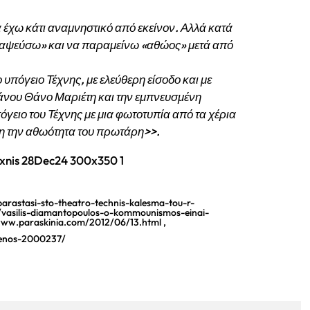
α έχω κάτι αναμνηστικό από εκείνον. Αλλά κατά
διαψεύσω» και να παραμείνω «αθώος» μετά από
υπόγειο Τέχνης, με ελεύθερη είσοδο και με
πιάνου Θάνο Μαριέτη και την εμπνευσμένη
ειο του Τέχνης με μια φωτοτυπία από τα χέρια
νη την αθωότητα του πρωτάρη>>.
parastasi-sto-theatro-technis-kalesma-tou-r-
o/vasilis-diamantopoulos-o-kommounismos-einai-
www.paraskinia.com/2012/06/13.html ,
renos-2000237/