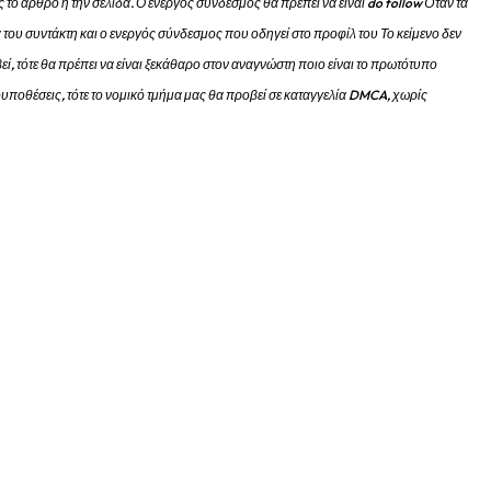
 το άρθρο ή την σελίδα.
Ο ενεργός σύνδεσμος θα πρέπει να είναι do follow Όταν τα
 του συντάκτη και ο ενεργός σύνδεσμος που οδηγεί στο προφίλ του Το κείμενο δεν
εί, τότε θα πρέπει να είναι ξεκάθαρο στον αναγνώστη ποιο είναι το πρωτότυπο
προυποθέσεις, τότε το νομικό τμήμα μας θα προβεί σε καταγγελία DMCA, χωρίς
m στη Βόρεια Καρολίνα εξελίχθηκε σε...