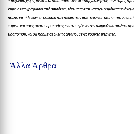
ιστοχώρου χωρίς τις κάτωθι προυποθέσεις: Θα υπάρχει ενεργός σύνδεσμος προς
κείμενα υπογράφονται από συντάκτες, τότε θα πρέπει να περιλαμβάνεται το όνομα
πρέπει να αλλοιώνεται σε καμία περίπτωση ή αν αυτό κρίνεται απαραίτητο να συμβ
κείμενο και ποιες είναι οι προσθήκες ή οι αλλαγές. αν δεν πληρούνται αυτές οι 
ειδοποίηση, και θα προβεί σε όλες τις απαιτούμενες νομικές ενέργειες.
Άλλα Άρθρα
Μια προσχεδιασμένη συνάντηση ανηλίκων σε πάρκο του Winston-Sale