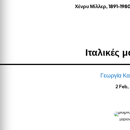
Χένρυ Μίλλερ, 1891-198
Ιταλικές 
Γεωργία Κ
2 Feb,
μαριον
μαριονέτες