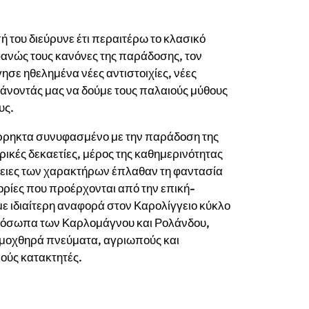
 του διεύρυνε έτι περαιτέρω το κλασικό
οφανώς τους κανόνες της παράδοσης, τον
σε ηθελημένα νέες αντιστοιχίες, νέες
κάνοντάς μας να δούμε τους παλαιούς μύθους
υς.
ι άρρηκτα συνυφασμένο με την παράδοση της
ρικές δεκαετίες, μέρος της καθημερινότητας
πέτειες των χαρακτήρων έπλαθαν τη φαντασία
ορίες που προέρχονται από την επική-
ε ιδιαίτερη αναφορά στον Καρολίγγειο κύκλο
 πρόσωπα των Καρλομάγνου και Ρολάνδου,
 μοχθηρά πνεύματα, αγριωπούς και
ούς κατακτητές.