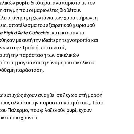
κελικών pupi ειδικότερα, αναπαριστά με τον
η στιγμή που οι μαριονέτες διαθέτουν
έλεια κίνηση, η ζωντάνια των χαρακτήρων, η
σεις, αποτέλεσμα του εξαιρετικού χειρισμού
 Figli d’Arte Cuticchio
, κατέκτησαν το
θηκαν με αυτή την ιδιαίτερη τεχνοτροπία και
ένων στην Τροία ή, πιο σωστά,
 αυτή την παράσταση των σικελικών
σει τη μαγεία και τη δύναμη του σικελικού
ληνόθεμη παράσταση.
έτες ευτυχώς έχουν αναχθεί σε ξεχωριστή μορφή
τους αλλά και την παραστατικότητά τους. Τόσο
του Παλέρμο, που φιλοξενούν pupi, έχουν
ρκεια του χρόνου.