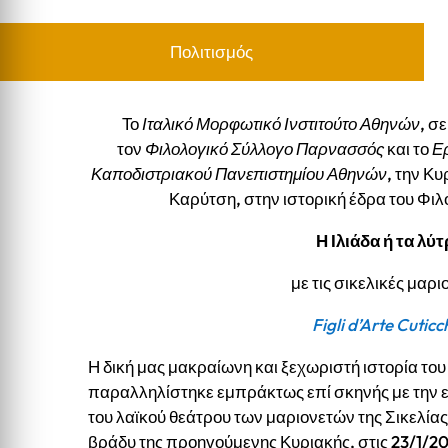
Πολιτισμός
Το
Ιταλικό Μορφωτικό Ινστιτούτο Αθηνών
, σ
τον
Φιλολογικό Σύλλογο Παρνασσός
και το
Ερ
Καποδιστριακού Πανεπιστημίου Αθηνών
, την Κ
Καρύτση, στην ιστορική έδρα του Φι
Η Ιλιάδα ή τα λύ
με τις σικελικές μαρι
Figli d’Arte Cuticc
Η δική μας μακραίωνη και ξεχωριστή ιστορία το
παραλληλίστηκε εμπράκτως επί σκηνής με την 
του λαϊκού θεάτρου των μαριονετών της Σικελίας,
βράδυ της προηγούμενης Κυριακής, στις 23/1/2