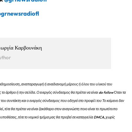
grnewsradiofl
εωργία Καρβουνάκη
uthor
 αναδημοσίευση, αναπαραγωγή ή αναδιανομή μέρους ή όλου του υλικού του
 το άρθρο ή την σελίδα.
Ο ενεργός σύνδεσμος θα πρέπει να είναι do follow Όταν τα
 του συντάκτη και ο ενεργός σύνδεσμος που οδηγεί στο προφίλ του Το κείμενο δεν
εί, τότε θα πρέπει να είναι ξεκάθαρο στον αναγνώστη ποιο είναι το πρωτότυπο
προυποθέσεις, τότε το νομικό τμήμα μας θα προβεί σε καταγγελία DMCA, χωρίς