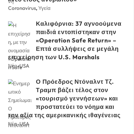
Coronavirus
,
Υγεία
Καλιφόρνια: 37 αγνοούμενα
παιδιά εντοπίστηκαν στην
«Operation Safe Return» –
Επτά συλλήψεις σε μεγάλη
επιχείρηση των U.S. Marshals
Νέα-USA
Ο Πρόεδρος Ντόναλντ Τζ.
Τραμπ βάζει τέλος στον
«τουρισμό γεννήσεων» και
προστατεύει το νόημα και
την αξία της αμερικανικής ιθαγένειας
Νέα-USA