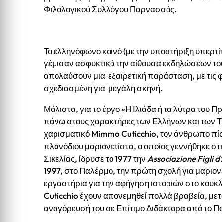
Φιλολογικού Συλλόγου Παρνασσός.
Το ελληνόφωνο κοινό (με την υποστήριξη υπερτί
γέμισαν ασφυκτικά την αίθουσα εκδηλώσεων του
απολαύσουν μια εξαιρετική παράσταση, με τις 
σχεδιασμένη για μεγάλη σκηνή.
Μάλιστα, για το έργο «Η Ιλιάδα ή τα λύτρα του 
πάνω στους χαρακτήρες των Ελλήνων και των Τ
χαρισματικό Mimmo Cuticchio, τον άνθρωπο πί
πλανόδιου μαριονετίστα, ο οποίος γεννήθηκε στη
Σικελίας, ίδρυσε το 1977 την
Associazione Figli d
1997, στο Παλέρμο, την πρώτη σχολή για μαριον
εργαστήρια για την αφήγηση ιστοριών στο κουκ
Cuticchio έχουν απονεμηθεί πολλά βραβεία, μετ
αναγόρευσή του σε Επίτιμο Διδάκτορα από το Π