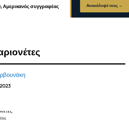
Ανακάλυψέ τους →
0, Αμερικανός συγγραφέας
μαριονέτες
αρβουνάκη
 2023
έτες