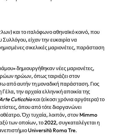
τλων) και το ιταλόφωνο αθηναϊκό κοινό, που
 Συλλόγου, είχαν την ευκαιρία να
φημισμένες σικελικές μαριονέτες, παράσταση
Πριάμου» δημιουργήθηκαν νέες μαριονέτες,
ρώων ηρώων, όπως ταιριάζει στον
σω από αυτήν τη μοναδική παράσταση. Γιος
 Γέλα, την αρχαία ελληνική αποικία της
’Arte Cuticchio
και (είκοσι χρόνια αργότερα) το
ετίστες, όπου από τότε διοργανώνει
λοθέατρο. Όχι τυχαία, λοιπόν, στον Mimmo
αξύ των οποίων, το 2022, συγκαταλέγεται η
ανεπιστήμιο Università Roma Tre.