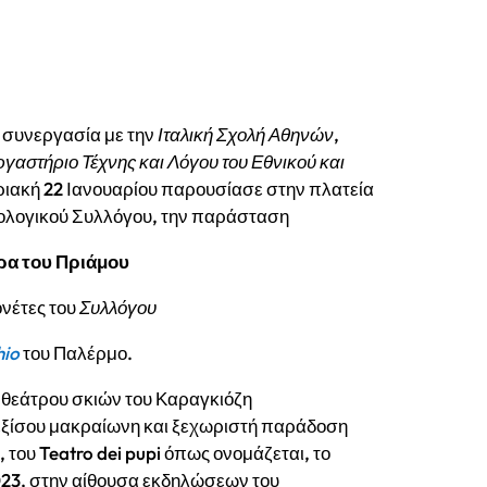
ε συνεργασία με την
Ιταλική Σχολή Αθηνών
,
γαστήριο Τέχνης και Λόγου του Εθνικού και
υριακή 22 Ιανουαρίου παρουσίασε στην πλατεία
λολογικού Συλλόγου, την παράσταση
τρα του Πριάμου
ονέτες του
Συλλόγου
hio
του Παλέρμο.
υ θεάτρου σκιών του Καραγκιόζη
εξίσου μακραίωνη και ξεχωριστή παράδοση
 του Teatro dei pupi όπως ονομάζεται, το
023, στην αίθουσα εκδηλώσεων του