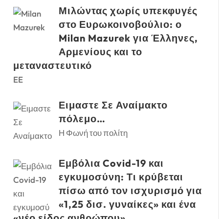
Μιλώντας χωρίς υπεκφυγές
στο Ευρωκοινοβούλιο: ο
Milan Mazurek για Έλληνες,
Αρμενίους και το
μεταναστευτικό
EE
Ειμαστε Σε Αναίμακτο
πόλεμο…
Η Φωνή του πολίτη
Εμβόλια Covid-19 και
εγκυμοσύνη: Τι κρύβεται
πίσω από τον ισχυρισμό για
«1,25 δισ. γυναίκες» και ένα
«νέο είδος ανθρώπου»