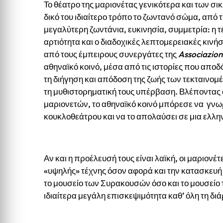
Το θέατρο της μαριονέτας γενικότερα και των σι
δικό του ιδιαίτερο τρόπο το ζωντανό σώμα, από τ
μεγαλύτερη ζωντάνια, ευκινησία, συμμετρία: η τ
αρτιότητα και ο διαδοχικές λεπτομερειακές κινή
από τους έμπειρους συνεργάτες της
Associazione
αθηναϊκό κοινό, μέσα από τις ιστορίες που αποδό
τη διήγηση και απόδοση της ζωής των τεκταινομ
τη μυθιστορηματική τους υπέρβαση. Βλέποντας
μαριονετών, το αθηναϊκό κοινό μπόρεσε να γνωρί
κουκλοθεάτρου και να το απολαύσει σε μια ελ
Αν και η προέλευσή τους είναι λαϊκή, οι μαριον
«υψηλής» τέχνης όσον αφορά και την κατασκευή 
το μουσείο των Συρακουσών όσο και το μουσείο 
ιδιαίτερα μεγάλη επισκεψιμότητα καθ’ όλη τη διά