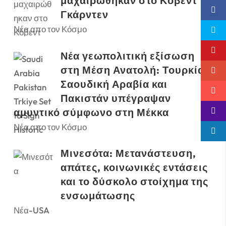
μαχαιρώθηκαν στο Κόβεντ
Γκάρντεν
Νέα απο τον Κόσμο
Νέα γεωπολιτική εξίσωση
στη Μέση Ανατολή: Τουρκία,
Σαουδική Αραβία και
Πακιστάν υπέγραψαν
αμυντικό σύμφωνο στη Μέκκα
Νέα απο τον Κόσμο
Μινεσότα: Μετανάστευση,
απάτες, κοινωνικές εντάσεις
και το δύσκολο στοίχημα της
ενσωμάτωσης
Νέα-USA