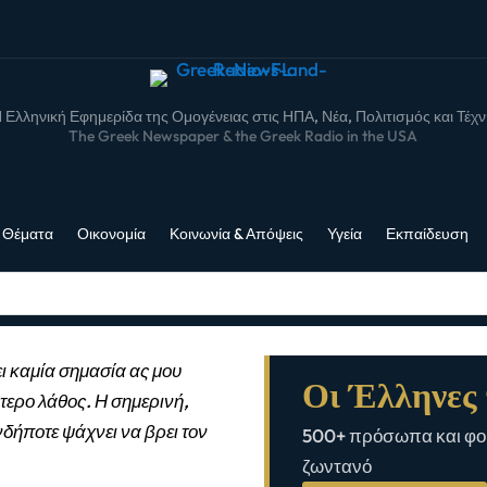
 Ελληνική Εφημερίδα της Ομογένειας στις ΗΠΑ, Νέα, Πολιτισμός και Τέχ
The Greek Newspaper & the Greek Radio in the USA
 Θέματα
Οικονομία
Κοινωνία & Απόψεις
Υγεία
Εκπαίδευση
ι καμία σημασία ας μου
Οι Έλληνες 
τερο λάθος. Η σημερινή,
νδήποτε ψάχνει να βρει τον
500+ πρόσωπα και φορ
ζωντανό