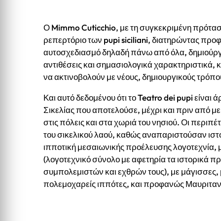
Ο Mimmo Cuticchio, με τη συγκεκριμένη πρότασή
ρεπερτόριο των pupi siciliani, διατηρώντας πρ
αυτοσχεδιασμό δηλαδή πάνω από όλα, δημιούργη
αντιθέσεις και σημασιολογικά χαρακτηριστικά, 
να ακτινοβολούν με νέους, δημιουργικούς τρόπο
Και αυτό δεδομένου ότι το Teatro dei pupi είνα
Σικελίας που αποτελούσε, μέχρι και πριν από με
στις πόλεις και στα χωριά του νησιού. Οι περι
του σικελικού λαού, καθώς αναπαριστούσαν ιστ
ιπποτική μεσαιωνικής προέλευσης λογοτεχνία, μ
(λογοτεχνικό σύνολο με αφετηρία τα ιστορικά
συμπολεμιστών και εχθρών τους), με μάγισσες,
πολεμοχαρείς ιππότες, και προφανώς Μαυριταν