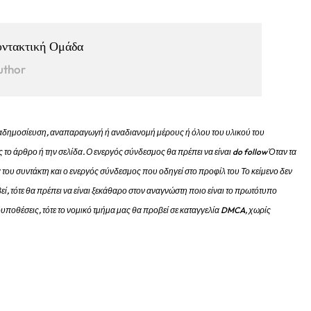
υντακτική Ομάδα
uthor
 αναδημοσίευση, αναπαραγωγή ή αναδιανομή μέρους ή όλου του υλικού του
 το άρθρο ή την σελίδα.
Ο ενεργός σύνδεσμος θα πρέπει να είναι do follow Όταν τα
 του συντάκτη και ο ενεργός σύνδεσμος που οδηγεί στο προφίλ του Το κείμενο δεν
εί, τότε θα πρέπει να είναι ξεκάθαρο στον αναγνώστη ποιο είναι το πρωτότυπο
προυποθέσεις, τότε το νομικό τμήμα μας θα προβεί σε καταγγελία DMCA, χωρίς