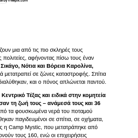
se by freepik.com
ος Θρηνεί, και τα Ερωτήματα Πληθαίνουν
 ζουν μια από τις πιο σκληρές τους
 πολιτείες, αφήνοντας πίσω τους έναν
 Σικάγο, Νότια και Βόρεια Καρολίνα,
ά μετατραπεί σε ζώνες καταστροφής. Σπίτια
διαλύθηκαν, και ο πόνος απλώνεται παντού.
Κεντρικό Τέξας και ειδικά στην κομητεία
σαν τη ζωή τους – ανάμεσά τους και 36
από τα φουσκωμένα νερά του ποταμού
ηκαν παγιδευμένοι σε σπίτια, σε οχήματα,
ως η Camp Mystic, που μετατράπηκε από
νούν τους 160, ενώ οι επιχειρήσεις