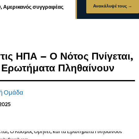
Ανακάλυψέ τους →
0, Αμερικανός συγγραφέας
ις ΗΠΑ – Ο Νότος Πνίγεται,
α Ερωτήματα Πληθαίνουν
κή Ομάδα
, 2025