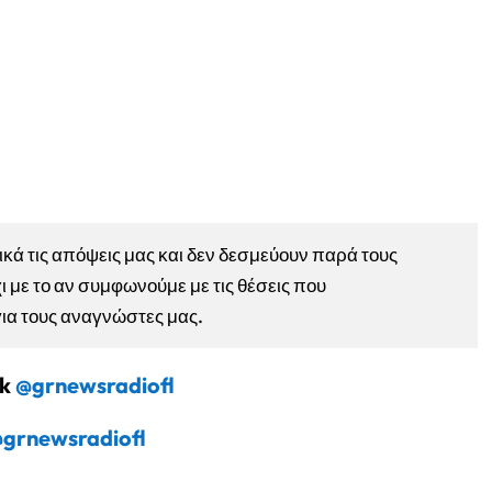
ά τις απόψεις μας και δεν δεσμεύουν παρά τους
ι με το αν συμφωνούμε με τις θέσεις που
για τους αναγνώστες μας.
ok
@grnewsradiofl
grnewsradiofl