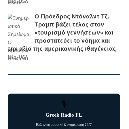
Νέα-USA
Ο Πρόεδρος Ντόναλντ Τζ.
Τραμπ βάζει τέλος στον
«τουρισμό γεννήσεων» και
προστατεύει το νόημα και
την αξία της αμερικανικής ιθαγένειας
Νέα-USA
🎙
Greek Radio FL
Ελληνική μουσική & ενημέρωση 24/7