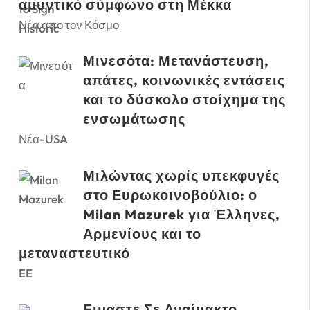
αμυντικό σύμφωνο στη Μέκκα
Νέα απο τον Κόσμο
Μινεσότα: Μετανάστευση,
απάτες, κοινωνικές εντάσεις
και το δύσκολο στοίχημα της
ενσωμάτωσης
Νέα-USA
Μιλώντας χωρίς υπεκφυγές
στο Ευρωκοινοβούλιο: ο
Milan Mazurek για Έλληνες,
Αρμενίους και το
μεταναστευτικό
EE
Ειμαστε Σε Αναίμακτο