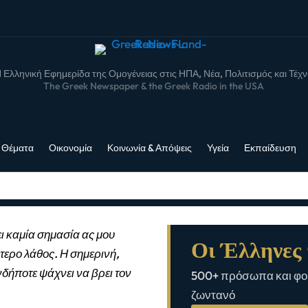
 Ελληνική Εφημερίδα της Ομογένειας στις ΗΠΑ, Νέα, Πολιτισμός και Τέχ
The Greek Newspaper & the Greek Radio in the USA
 Θέματα
Οικονομία
Κοινωνία & Απόψεις
Υγεία
Εκπαίδευση
ι καμία σημασία ας μου
Οι Έλληνες 
τερο λάθος. Η σημερινή,
νδήποτε ψάχνει να βρει τον
500+ πρόσωπα και φορ
ζωντανό