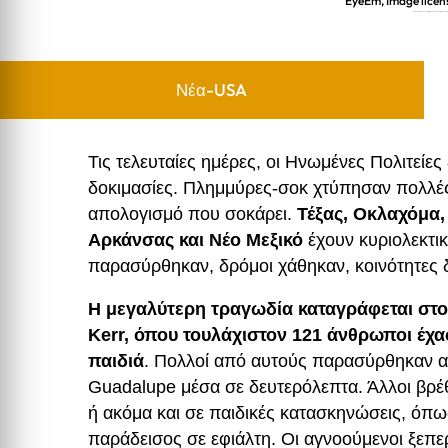
EyeEm, Image licen
Καταστροφικές Πλημμύρες στις ΗΠΑ – Ο Νότος Πνίγεται, Ο Κόσμ
Νέα-USA
Τις τελευταίες ημέρες, οι Ηνωμένες Πολιτείες
δοκιμασίες. Πλημμύρες-σοκ χτύπησαν πολλές
απολογισμό που σοκάρει.
Τέξας, Οκλαχόμα,
Αρκάνσας και Νέο Μεξικό
έχουν κυριολεκτικ
παρασύρθηκαν, δρόμοι χάθηκαν, κοινότητες 
Η μεγαλύτερη τραγωδία καταγράφεται στο 
Kerr, όπου τουλάχιστον 121 άνθρωποι έχα
παιδιά
. Πολλοί από αυτούς παρασύρθηκαν 
Guadalupe μέσα σε δευτερόλεπτα. Άλλοι βρέθ
ή ακόμα και σε παιδικές κατασκηνώσεις, όπ
παράδεισος σε εφιάλτη. Οι αγνοούμενοι ξεπερ