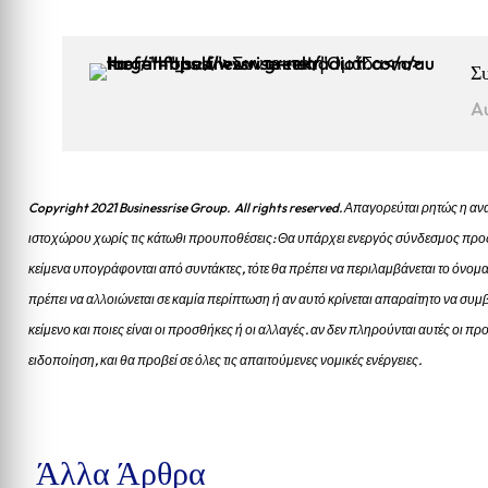
Σ
A
Copyright 2021 Businessrise Group. All rights reserved. Απαγορεύται ρητώς η
ιστοχώρου χωρίς τις κάτωθι προυποθέσεις: Θα υπάρχει ενεργός σύνδεσμος προς
κείμενα υπογράφονται από συντάκτες, τότε θα πρέπει να περιλαμβάνεται το όνομα
πρέπει να αλλοιώνεται σε καμία περίπτωση ή αν αυτό κρίνεται απαραίτητο να συμβ
κείμενο και ποιες είναι οι προσθήκες ή οι αλλαγές. αν δεν πληρούνται αυτές οι 
ειδοποίηση, και θα προβεί σε όλες τις απαιτούμενες νομικές ενέργειες.
Άλλα Άρθρα