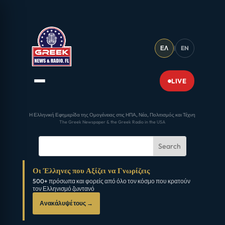
ΕΛ
|
EN
LIVE
Η Ελληνική Εφημερίδα της Ομογένειας στις ΗΠΑ, Νέα, Πολιτισμός και Τέχνη
The Greek Newspaper & the Greek Radio in the USA
Οι Έλληνες που Αξίζει να Γνωρίζεις
500+ πρόσωπα και φορείς από όλο τον κόσμο που κρατούν
τον Ελληνισμό ζωντανό
Ανακάλυψέ τους →