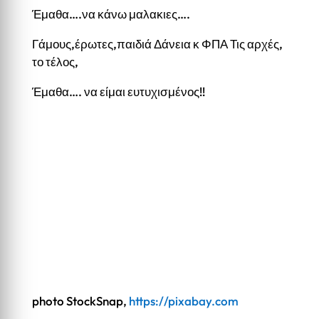
Έμαθα….να κάνω μαλακιες….
Γάμους,έρωτες,παιδιά Δάνεια κ ΦΠΑ Τις αρχές,
το τέλος,
Έμαθα…. να είμαι ευτυχισμένος!!
photo StockSnap,
https://pixabay.com