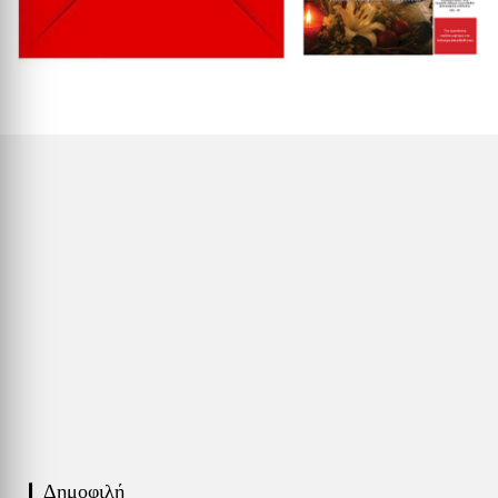
❙ Δημοφιλή