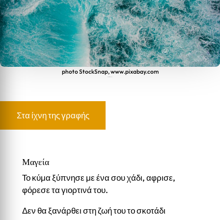
photo StockSnap, www.pixabay.com
Μαγεία - Μάθηση
Στα ίχνη της γραφής
Μαγεία
Το κύμα ξύπνησε με ένα σου χάδι, αφρισε,
φόρεσε τα γιορτινά του.
Δεν θα ξανάρθει στη ζωή του το σκοτάδι