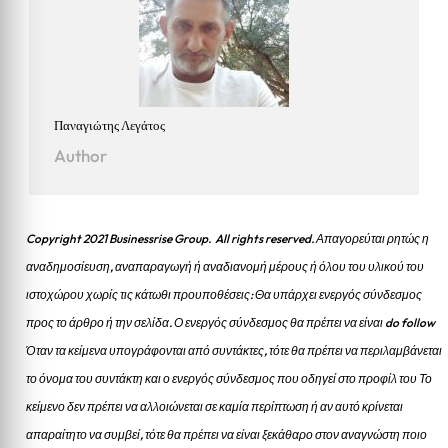
Παναγιώτης Λεγάτος
Author
Copyright 2021 Businessrise Group. All rights reserved. Απαγορεύται ρητώς η
αναδημοσίευση, αναπαραγωγή ή αναδιανομή μέρους ή όλου του υλικού του
ιστοχώρου χωρίς τις κάτωθι προυποθέσεις: Θα υπάρχει ενεργός σύνδεσμος
προς το άρθρο ή την σελίδα.
Ο ενεργός σύνδεσμος θα πρέπει να είναι do follow
Όταν τα κείμενα υπογράφονται από συντάκτες, τότε θα πρέπει να περιλαμβάνεται
το όνομα του συντάκτη και ο ενεργός σύνδεσμος που οδηγεί στο προφίλ του Το
κείμενο δεν πρέπει να αλλοιώνεται σε καμία περίπτωση ή αν αυτό κρίνεται
απαραίτητο να συμβεί, τότε θα πρέπει να είναι ξεκάθαρο στον αναγνώστη ποιο