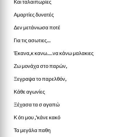
Και ταλαιπωρίες
Αμαρτίες δυνατές
Δεν μετάνιωσα ποτέ
Για τις ασωτιες…
Έκανα,κ κανω….να κάνω μαλακιες
Ζω μονάχα στο παρών,
Ξεγραψα το παρελθόν,
Κάθε αγωνίες
Ξέχασα τα σ αγαπώ
Κ ότι μου ,’κάνε κακό
Τα μεγάλα παθη