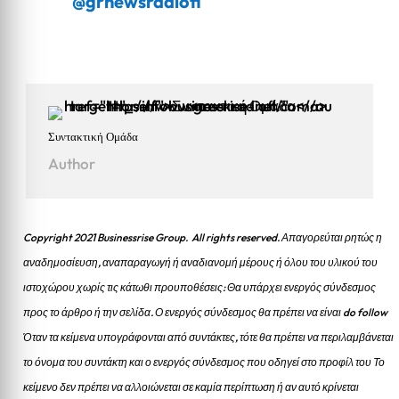
@grnewsradiofl
Συντακτική Ομάδα
Author
Copyright 2021 Businessrise Group. All rights reserved. Απαγορεύται ρητώς η
αναδημοσίευση, αναπαραγωγή ή αναδιανομή μέρους ή όλου του υλικού του
ιστοχώρου χωρίς τις κάτωθι προυποθέσεις: Θα υπάρχει ενεργός σύνδεσμος
προς το άρθρο ή την σελίδα.
Ο ενεργός σύνδεσμος θα πρέπει να είναι do follow
Όταν τα κείμενα υπογράφονται από συντάκτες, τότε θα πρέπει να περιλαμβάνεται
το όνομα του συντάκτη και ο ενεργός σύνδεσμος που οδηγεί στο προφίλ του Το
κείμενο δεν πρέπει να αλλοιώνεται σε καμία περίπτωση ή αν αυτό κρίνεται