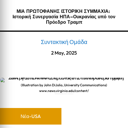
ΜΙΑ ΠΡΩΤΟΦΑΝΗΣ ΙΣΤΟΡΙΚΗ ΣΥΜΜΑΧΙΑ:
Ιστορική Συνεργασία ΗΠΑ–Ουκρανίας υπό τον
Πρόεδρο Τραμπ
Συντακτική Ομάδα
2 May, 2025
(Illustration by John DiJulio, University Communications)
www.news.virginia.edu/content/
ΜΙΑ ΠΡΩΤΟΦΑΝΗΣ ΙΣΤΟΡΙΚΗ ΣΥΜΜΑΧΙΑ: Ιστορική Συνεργασία ΗΠΑ–Ουκρανίας υπό τον Πρόεδρο Τραμπ
Νέα-USA