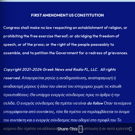
FIRST AMENDMENT US CONSTITUTION
Congress shall make no law respecting an establishment of religion, or
prohibiting the free exercise thereof; or abridging the freedom of
speech, or of the press; or the right of the people peaceably to
assemble, and to petition the Government for a redress of grievances.
Copyright 2021-2024 Greek News and Radio FL, LLC
. All rights
reserved. Απαγορεύται ρητώς η αναδημοσίευση, αναπαραγωγή ή
αναδιανομή μέρους ή όλου του υλικού του ιστοχώρου χωρίς τις κάτωθι
προυποθέσεις: Θα υπάρχει ενεργός σύνδεσμος προς το άρθρο ή την
σελίδα.
Ο ενεργός σύνδεσμος θα πρέπει να είναι do follow Όταν τα κείμενα
υπογράφονται από συντάκτες, τότε θα πρέπει να περιλαμβάνεται το όνομα
του συντάκτη και ο ενεργός σύνδεσμος που οδηγεί στο προφίλ του Το
κείμενο δεν πρέπει να αλλοιώνεται σε καμία περίπτωση ή αν αυτό κρίνεται
Share This