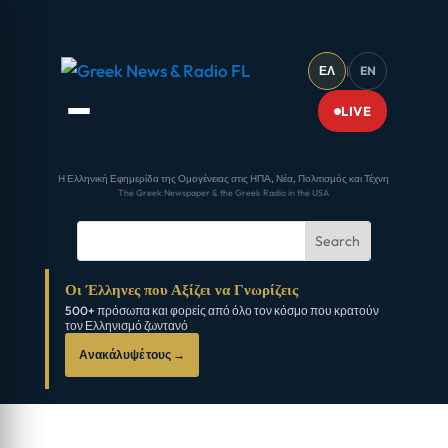
ΕΛ
|
EN
LIVE
Η Ελληνική Εφημερίδα της Ομογένειας στις ΗΠΑ, Νέα, Πολιτισμός και Τέχνη
The Greek Newspaper & the Greek Radio in the USA
Οι Έλληνες που Αξίζει να Γνωρίζεις
500+ πρόσωπα και φορείς από όλο τον κόσμο που κρατούν
τον Ελληνισμό ζωντανό
Ανακάλυψέ τους →