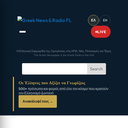
ΕΛ
|
EN
LIVE
Η Ελληνική Εφημερίδα της Ομογένειας στις ΗΠΑ, Νέα, Πολιτισμός και Τέχνη
The Greek Newspaper & the Greek Radio in the USA
Οι Έλληνες που Αξίζει να Γνωρίζεις
500+ πρόσωπα και φορείς από όλο τον κόσμο που κρατούν
τον Ελληνισμό ζωντανό
Ανακάλυψέ τους →