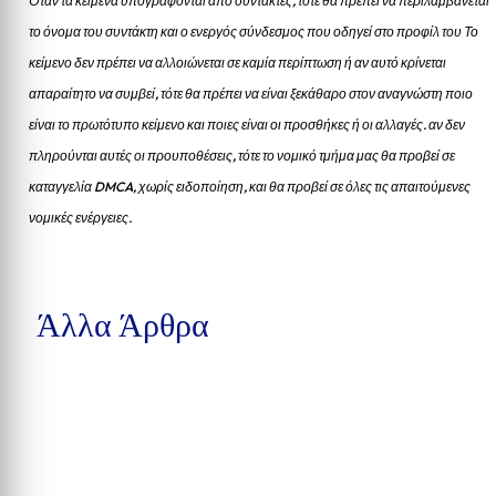
Όταν τα κείμενα υπογράφονται από συντάκτες, τότε θα πρέπει να περιλαμβάνεται
το όνομα του συντάκτη και ο ενεργός σύνδεσμος που οδηγεί στο προφίλ του Το
κείμενο δεν πρέπει να αλλοιώνεται σε καμία περίπτωση ή αν αυτό κρίνεται
απαραίτητο να συμβεί, τότε θα πρέπει να είναι ξεκάθαρο στον αναγνώστη ποιο
είναι το πρωτότυπο κείμενο και ποιες είναι οι προσθήκες ή οι αλλαγές. αν δεν
πληρούνται αυτές οι προυποθέσεις, τότε το νομικό τμήμα μας θα προβεί σε
καταγγελία DMCA, χωρίς ειδοποίηση, και θα προβεί σε όλες τις απαιτούμενες
νομικές ενέργειες.
Άλλα Άρθρα