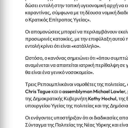
δώσει εντολή στην τοπική υγειονομική αρχή να
καραντίνας, σύμφωνα με τη δέουσα νομική διαδι
ο Κρατικός Επίτροπος Υγείας».
Οι απομονώσεις μπορεί να περιλαμβάνουν εκείνο
προσωρινές κατοικίες, με την επιφύλαξη αυτού π
εντολή κρίνει ότι είναι «κατάλληλο».
Ωστόσο, ο κανόνας σημειώνει ότι «όπου συμπτώ
αναμένεται να απαιτείται ιατρική περίθαλψη σε
θα είναι ένα γενικό νοσοκομείο».
Τρεις Ρεπουμπλικάνοι νομοθέτες της πολιτείας, 
Chris Tague και ο assemblyman Michael Lawler,
της Δημοκρατικής Κυβερνήτη Kathy Hochul, της 
υπουργείου Υγείας της πολιτείας και της Δημόσι
Οι ενάγοντες υποστήριξαν ότι οι διαδικασίες α
Σύνταγμα της Πολιτείας της Νέας Υόρκης και είν