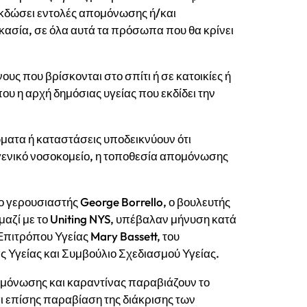
 εκδώσει εντολές απομόνωσης ή/και
κασία, σε όλα αυτά τα πρόσωπα που θα κρίνει
υς που βρίσκονται στο σπίτι ή σε κατοικίες ή
ου η αρχή δημόσιας υγείας που εκδίδει την
ματα ή καταστάσεις υποδεικνύουν ότι
 γενικό νοσοκομείο, η τοποθεσία απομόνωσης
ο γερουσιαστής George Borrello, ο βουλευτής
 μαζί με το Uniting NYS, υπέβαλαν μήνυση κατά
Επιτρόπου Υγείας Mary Bassett, του
ας Υγείας και Συμβούλιο Σχεδιασμού Υγείας.
πομόνωσης και καραντίνας παραβιάζουν το
αι επίσης παραβίαση της διάκρισης των