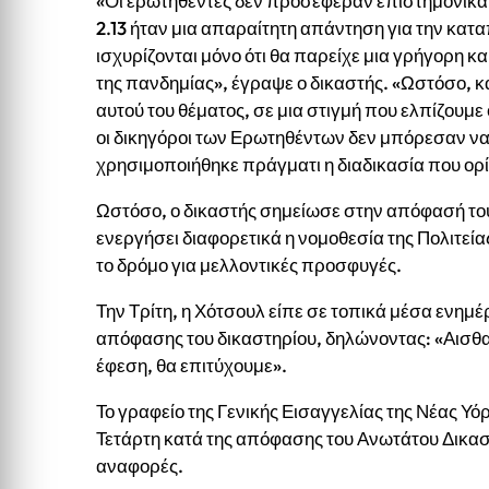
«Οι ερωτηθέντες δεν προσέφεραν επιστημονικά 
2.13 ήταν μια απαραίτητη απάντηση για την κα
ισχυρίζονται μόνο ότι θα παρείχε μια γρήγορη κ
της πανδημίας», έγραψε ο δικαστής. «Ωστόσο, κ
αυτού του θέματος, σε μια στιγμή που ελπίζουμε 
οι δικηγόροι των Ερωτηθέντων δεν μπόρεσαν ν
χρησιμοποιήθηκε πράγματι η διαδικασία που ορί
Ωστόσο, ο δικαστής σημείωσε στην απόφασή του 
ενεργήσει διαφορετικά η νομοθεσία της Πολιτεί
το δρόμο για μελλοντικές προσφυγές.
Την Τρίτη, η Χότσουλ είπε σε τοπικά μέσα ενημέ
απόφασης του δικαστηρίου, δηλώνοντας: «Αισθ
έφεση, θα επιτύχουμε».
Το γραφείο της Γενικής Εισαγγελίας της Νέας Υό
Τετάρτη κατά της απόφασης του Ανωτάτου Δικασ
αναφορές.