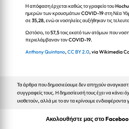
Η απόφαση έρχεται καθώς το γραφείο του Hochul
ημερών των κρουσμάτων COVID-19 στη Νέα Υόρκ
σε 35,28, ενώ οι νοσηλείες αυξήθηκαν τις τελευτ
Ωστόσο, το 57,5 ​​τοις εκατό των ατόμων που νο
περιελάμβαναν τον COVID-19.
Anthony Quintano
,
CC BY 2.0
, via Wikimedia 
Τα άρθρα που δημοσιεύουμε δεν απηχούν αναγκαστικ
συγγραφείς τους. Η δημοσίευσή τους έχει να κάνει όχ
υιοθετούν, αλλά με το αν τα κρίνουμε ενδιαφέροντα 
Ακολουθήστε μας στο Facebo