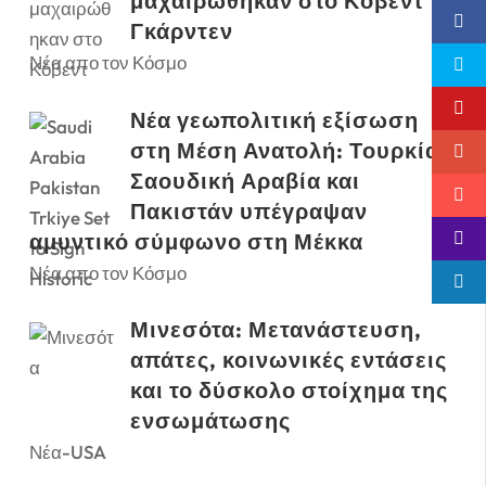
μαχαιρώθηκαν στο Κόβεντ
Γκάρντεν
Νέα απο τον Κόσμο
Νέα γεωπολιτική εξίσωση
στη Μέση Ανατολή: Τουρκία,
Σαουδική Αραβία και
Πακιστάν υπέγραψαν
αμυντικό σύμφωνο στη Μέκκα
Νέα απο τον Κόσμο
Μινεσότα: Μετανάστευση,
απάτες, κοινωνικές εντάσεις
και το δύσκολο στοίχημα της
ενσωμάτωσης
Νέα-USA