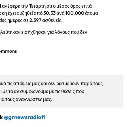
 ανέφερε την Τετάρτη ότι ο μέσος όρος επτά
η έχει αυξηθεί από 30,53 ανά 100.000 άτομα
αίες ημέρες σε 2.397 ασθενείς.
σηλεύτηκαν εισήχθησαν για λόγους που δεν
Commons
ά τις απόψεις μας και δεν δεσμεύουν παρά τους
ι με το αν συμφωνούμε με τις θέσεις που
για τους αναγνώστες μας.
ok
@grnewsradiofl