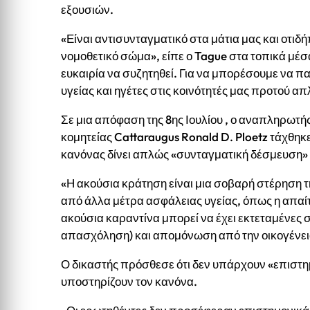
εξουσιών.
«Είναι αντισυνταγματικό στα μάτια μας και οτιδ
νομοθετικό σώμα», είπε ο Tague στα τοπικά μέσ
ευκαιρία να συζητηθεί. Για να μπορέσουμε να 
υγείας και ηγέτες στις κοινότητές μας προτού 
Σε μια απόφαση της 8ης Ιουλίου , ο αναπληρωτή
κομητείας Cattaraugus Ronald D. Ploetz τάχθηκ
κανόνας δίνει απλώς «συνταγματική δέσμευση» σ
«Η ακούσια κράτηση είναι μια σοβαρή στέρηση τ
από άλλα μέτρα ασφάλειας υγείας, όπως η απα
ακούσια καραντίνα μπορεί να έχει εκτεταμένες 
απασχόληση) και απομόνωση από την οικογένεια
Ο δικαστής πρόσθεσε ότι δεν υπάρχουν «επιστη
υποστηρίζουν τον κανόνα.