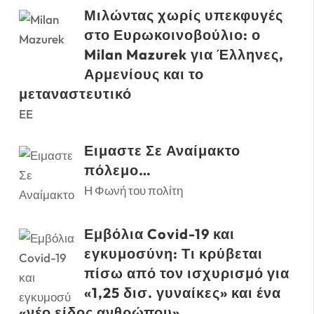
Μιλώντας χωρίς υπεκφυγές
στο Ευρωκοινοβούλιο: ο
Milan Mazurek για Έλληνες,
Αρμενίους και το
μεταναστευτικό
EE
Ειμαστε Σε Αναίμακτο
πόλεμο…
Η Φωνή του πολίτη
Εμβόλια Covid-19 και
εγκυμοσύνη: Τι κρύβεται
πίσω από τον ισχυρισμό για
«1,25 δισ. γυναίκες» και ένα
«νέο είδος ανθρώπου»