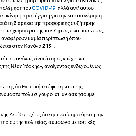
δεδομένα ή μαρτυρία ειδικών γιατί ο Κανόνας
ταπολέμηση του
COVID-19
, αλλά αντ’ αυτού
αι ευκίνητη προσέγγιση για την καταπολέμηση
ατά τη διάρκεια της προφορικής συζήτησης
ότι τα χειρότερα της πανδημίας είναι πίσω μας,
α αναφέρουν καμία περίπτωση όπου
ζεται στον Κανόνα 2.13».
ότι ο κανόνας είναι άκυρος «μέχρι να
ας της Νέας Υόρκης», ανοίγοντας ενδεχομένως
ρωσης ότι θα ασκήσει έφεση κατά της
ανόμαστε πολύ σίγουροι ότι αν ασκήσουμε
ρκης Λετίθια Τζέιμς άσκησε επίσημα έφεση την
τηρίου της πολιτείας, σύμφωνα με τοπικές