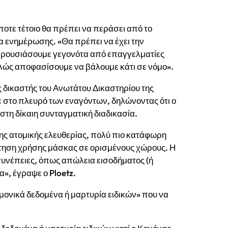
ήποτε τέτοιο θα πρέπει να περάσει από το
α ενημέρωσης. «Θα πρέπει να έχει την
παρουσιάσουμε γεγονότα από επαγγελματίες
απλώς αποφασίσουμε να βάλουμε κάτι σε νόμο».
ς δικαστής του Ανωτάτου Δικαστηρίου της
ε στο πλευρό των εναγόντων, δηλώνοντας ότι ο
τη δίκαιη συνταγματική διαδικασία.
ης ατομικής ελευθερίας, πολύ πιο κατάφωρη
ίτηση χρήσης μάσκας σε ορισμένους χώρους. Η
συνέπειες, όπως απώλεια εισοδήματος (ή
», έγραψε ο Ploetz.
μονικά δεδομένα ή μαρτυρία ειδικών» που να