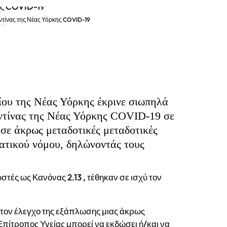
αντίνας της Νέας Υόρκης COVID-19
 Νέας Υόρκης COVID-19
ίου της Νέας Υόρκης έκρινε σιωπηλά
αντίνας της Νέας Υόρκης COVID-19 σε
 σε άκρως μεταδοτικές μεταδοτικές
ατικού νόμου, δηλώνοντάς τους
τές ως Κανόνας 2.13 , τέθηκαν σε ισχύ τον
 τον έλεγχο της εξάπλωσης μιας άκρως
Επίτροπος Υγείας μπορεί να εκδώσει ή/και να