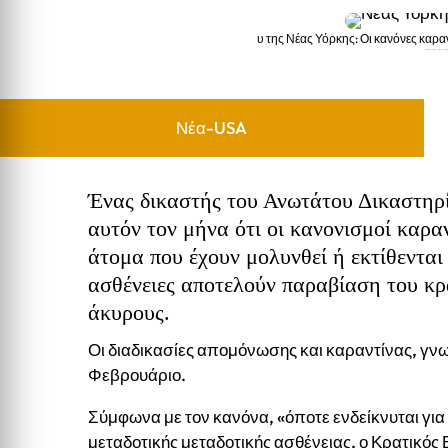
υ της Νέας Υόρκης: Οι κανόνες καρ
υ της Νέας Υόρκης: Οι κανόνες καραντίνας της
Νέα-USA
Ένας δικαστής του Ανωτάτου Δικαστηρ
αυτόν τον μήνα ότι οι κανονισμοί καρ
άτομα που έχουν μολυνθεί ή εκτίθενται
ασθένειες αποτελούν παραβίαση του κρ
άκυρους.
Οι διαδικασίες απομόνωσης και καραντίνας, γνωσ
Φεβρουάριο.
Σύμφωνα με τον κανόνα, «όποτε ενδείκνυται για
μεταδοτικής μεταδοτικής ασθένειας, ο Κρατικός 