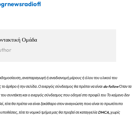
grnewsradiofl
υντακτική Ομάδα
uthor
 αναδημοσίευση, αναπαραγωγή ή αναδιανομή μέρους ή όλου του υλικού του
 το άρθρο ή την σελίδα.
Ο ενεργός σύνδεσμος θα πρέπει να είναι do follow Όταν τα
 του συντάκτη και ο ενεργός σύνδεσμος που οδηγεί στο προφίλ του Το κείμενο δεν
εί, τότε θα πρέπει να είναι ξεκάθαρο στον αναγνώστη ποιο είναι το πρωτότυπο
προυποθέσεις, τότε το νομικό τμήμα μας θα προβεί σε καταγγελία DMCA, χωρίς