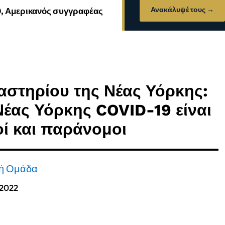
Ανακάλυψέ τους →
0, Αμερικανός συγγραφέας
αστηρίου της Νέας Υόρκης:
Νέας Υόρκης COVID-19 είναι
οί και παράνομοι
κή Ομάδα
, 2022