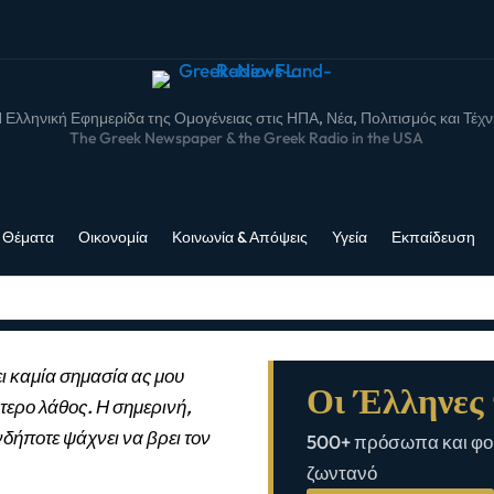
 Ελληνική Εφημερίδα της Ομογένειας στις ΗΠΑ, Νέα, Πολιτισμός και Τέχ
The Greek Newspaper & the Greek Radio in the USA
 Θέματα
Οικονομία
Κοινωνία & Απόψεις
Υγεία
Εκπαίδευση
ι καμία σημασία ας μου
Οι Έλληνες 
τερο λάθος. Η σημερινή,
νδήποτε ψάχνει να βρει τον
500+ πρόσωπα και φορ
ζωντανό