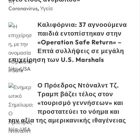
Coronavirus
,
Υγεία
Καλιφόρνια: 37 αγνοούμενα
παιδιά εντοπίστηκαν στην
«Operation Safe Return» –
Επτά συλλήψεις σε μεγάλη
επιχείρηση των U.S. Marshals
Νέα-USA
Ο Πρόεδρος Ντόναλντ Τζ.
Τραμπ βάζει τέλος στον
«τουρισμό γεννήσεων» και
προστατεύει το νόημα και
την αξία της αμερικανικής ιθαγένειας
Νέα-USA