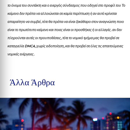
το όνομα του συντάκτη και ο ενεργός σύνδεσμος που οδηγεί στο προφίλ του Το
κείμενο δεν πρέπει να αλλοιώνεται σε καμία περίπτωση ή αν αυτό κρίνεται
απαραίτητο να συμβεί, τότε θα πρέπει να είναι ξεκάθαρο στον αναγνώστη ποιο
είναι το πρωτότυπο κείμενο και ποιες είναι οι προσθήκες ή οι αλλαγές. αν δεν
πληρούνται αυτές οι προυποθέσεις, τότε το νομικό τμήμα μας θα προβεί σε
καταγγελία DMCA, χωρίς ειδοποίηση, και θα προβεί σε όλες τις απαιτούμενες
νομικές ενέργειες.
Άλλα Άρθρα