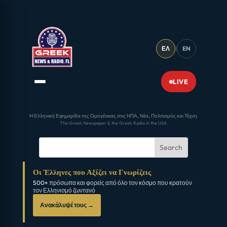
ΕΛ
|
EN
LIVE
Η Ελληνική Εφημερίδα της Ομογένειας στις ΗΠΑ, Νέα, Πολιτισμός και Τέχνη
The Greek Newspaper & the Greek Radio in the USA
Οι Έλληνες που Αξίζει να Γνωρίζεις
500+ πρόσωπα και φορείς από όλο τον κόσμο που κρατούν
τον Ελληνισμό ζωντανό
Ανακάλυψέ τους →