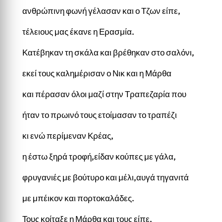
ανθρώπινη φωνή γέλασαν και ο Τζων είπε,
τέλειους μας έκανε η Ερασμία.
Κατέβηκαν τη σκάλα και βρέθηκαν στο σαλόνι,
εκεί τους καλημέρισαν ο Νικ και η Μάρθα
και πέρασαν όλοι μαζί στην Τραπεζαρία που
ήταν το πρωινό τους ετοίμασαν το τραπέζι
κι ενώ περίμεναν Κρέας,
η έστω ξηρά τροφή,είδαν κούπες με γάλα,
φρυγανιές με βούτυρο και μέλι,αυγά τηγανιτά
με μπέικον και πορτοκαλάδες.
Τους κοίταξε η Μάρθα και τους είπε,