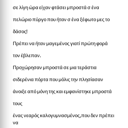
σε λίγη ώρα είχαν φτάσει μπροστά σ ένα
πελώριο πύργο που ήταν σ ένα ξέφωτο μες το
δάσος!
Πρέπει να ήταν μαγεμένος γιατί πρώτη φορά
τον έβλεπαν.
Προχώρησαν μπροστά σε μια τεράστια
σιδερένια πόρτα που μόλις την πλησίασαν
άνοιξε από μόνη της και εμφανίστηκε μπροστά
τους
ένας νεαρός καλογυμνασμένος,που δεν πρέπει
να