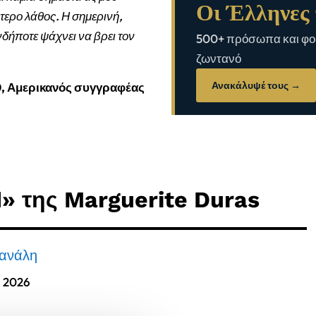
Οι Έλληνες 
τερο λάθος. Η σημερινή,
νδήποτε ψάχνει να βρει τον
500+ πρόσωπα και φορ
ζωντανό
Ανακάλυψέ τους →
0, Αμερικανός συγγραφέας
» της Marguerite Duras
Δανάλη
, 2026