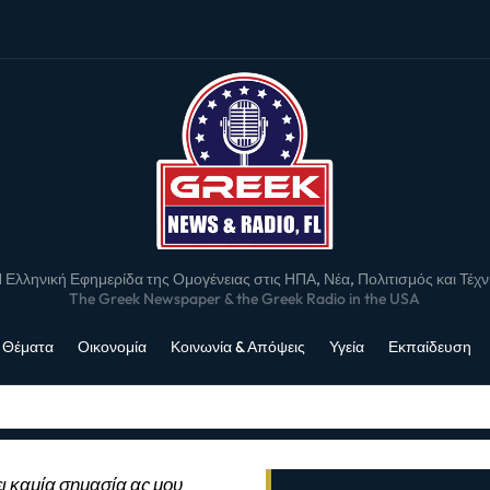
 Ελληνική Εφημερίδα της Ομογένειας στις ΗΠΑ, Νέα, Πολιτισμός και Τέχ
The Greek Newspaper & the Greek Radio in the USA
 Θέματα
Οικονομία
Κοινωνία & Απόψεις
Υγεία
Εκπαίδευση
ι καμία σημασία ας μου