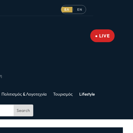
ΕΛ
EN
|
● LIVE
νη
Πολιτισμός & Λογοτεχνία
Τουρισμός
Lifestyle