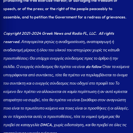
prohibiting the free exercise thereof; or abridging the freedom of
speech, or of the press; or the right of the people peaceably to
assemble, and to petition the Government for a redress of grievances.
Copyright 2021-2024 Greek News and Radio FL, LLC
. All rights
reserved. Απαγορεύται ρητώς η αναδημοσίευση, αναπαραγωγή ή
αναδιανομή μέρους ή όλου του υλικού του ιστοχώρου χωρίς τις κάτωθι
προυποθέσεις: Θα υπάρχει ενεργός σύνδεσμος προς το άρθρο ή την
σελίδα.
Ο ενεργός σύνδεσμος θα πρέπει να είναι do follow Όταν τα κείμενα
υπογράφονται από συντάκτες, τότε θα πρέπει να περιλαμβάνεται το όνομα
του συντάκτη και ο ενεργός σύνδεσμος που οδηγεί στο προφίλ του Το
κείμενο δεν πρέπει να αλλοιώνεται σε καμία περίπτωση ή αν αυτό κρίνεται
απαραίτητο να συμβεί, τότε θα πρέπει να είναι ξεκάθαρο στον αναγνώστη
ποιο είναι το πρωτότυπο κείμενο και ποιες είναι οι προσθήκες ή οι αλλαγές.
αν εν πληρούνται αυτές οι προυποθέσεις, τότε το νομικό τμήμα μας θα
προβεί σε καταγγελία DMCA, χωρίς ειδοποίηση, και θα προβεί σε όλες τις