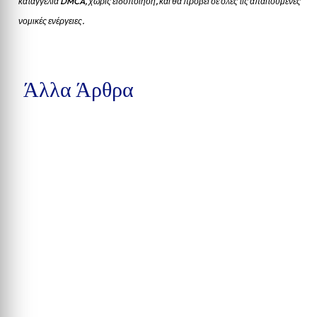
καταγγελία DMCA, χωρίς ειδοποίηση, και θα προβεί σε όλες τις απαιτούμενες
νομικές ενέργειες.
Άλλα Άρθρα
Δέκα συλλήψεις στην Calhoun County, βαριές κατηγορίες στην
Pensacola και υπόθεση παράνομης αγοράς...