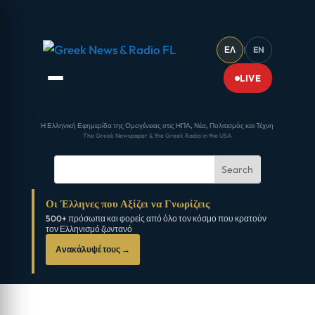
ΕΛ
|
EN
LIVE
Η Ελληνική Εφημερίδα της Ομογένειας στις ΗΠΑ, Νέα, Πολιτισμός και Τέχνη
The Greek Newspaper & the Greek Radio in the USA
Οι Έλληνες που Αξίζει να Γνωρίζεις
500+ πρόσωπα και φορείς από όλο τον κόσμο που κρατούν
τον Ελληνισμό ζωντανό
Ανακάλυψέ τους →