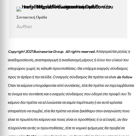
Συντακτική Ομάδα
Author
Copyright 2021 Businessrise Group. All rights reserved. Απαγορεύται ρητώς η
αναδημοσίευση, αναπαραγωγή ή αναδιανομή μέρους ή όλου του υλικού του
ιστοχώρου χωρίς τις κάτωθι προυποθέσεις: Θα υπάρχει ενεργός σύνδεσμος
προς το άρθρο ή την σελίδα.
Ο ενεργός σύνδεσμος θα πρέπει να είναι do follow
Όταν τα κείμενα υπογράφονται από συντάκτες, τότε θα πρέπει να περιλαμβάνεται
το όνομα του συντάκτη και ο ενεργός σύνδεσμος που οδηγεί στο προφίλ του Το
κείμενο δεν πρέπει να αλλοιώνεται σε καμία περίπτωση ή αν αυτό κρίνεται
απαραίτητο να συμβεί, τότε θα πρέπει να είναι ξεκάθαρο στον αναγνώστη ποιο
είναι το πρωτότυπο κείμενο και ποιες είναι οι προσθήκες ή οι αλλαγές. αν δεν
πληρούνται αυτές οι προυποθέσεις, τότε το νομικό τμήμα μας θα προβεί σε