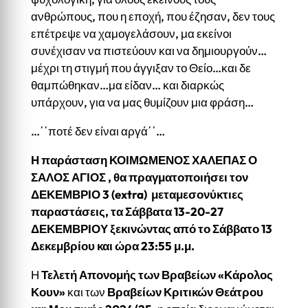
ανθρώπους, που η εποχή, που έζησαν, δεν τους
επέτρεψε να χαμογελάσουν, μα εκείνοι
συνέχισαν να πιστεύουν και να δημιουργούν…
μέχρι τη στιγμή που άγγιξαν το Θείο…και δε
θαμπώθηκαν…μα είδαν… και διαρκώς
υπάρχουν, για να μας θυμίζουν μια φράση…
…΄΄ποτέ δεν είναι αργά΄΄…
Η παράσταση ΚΟΙΜΩΜΕΝΟΣ ΧΑΛΕΠΑΣ Ο
ΣΑΛΟΣ ΑΓΙΟΣ , θα πραγματοποιήσει τον
ΔΕΚΕΜΒΡΙΟ 3 (
extra
) μεταμεσονύκτιες
παραστάσεις, τα Σάββατα 13-20-27
ΔΕΚΕΜΒΡΙΟΥ ξεκινώντας από το Σάββατο 13
Δεκεμβρίου και ώρα 23:55 μ.μ.
Η
Τελετή Απονομής των Βραβείων «Κάρολος
Κουν»
και των
Βραβείων Κριτικών Θεάτρου