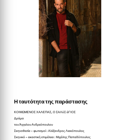
Η ταυτότητα της παράστασης
ΚΟΙΜΩΜΕΝΟΣ ΧΑΛΕΠΑΣ, Ο ΣΑΛόΣ άΓΙΟΣ
Δράμα
του Άγγελου Ανδρεόπουλου
Σκηνοθεσία – φωτισμοί : Αλέξανδρος Λιακόπουλος
Σκηνικό – εικαστική επιμέλεια : Μιχάλης Παπαδόπουλος