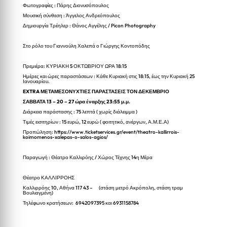
Φωτογραφίες : Πάρης Διονυσόπουλος
Μουσική σύνθεση : Άγγελος Ανδρεόπουλος
Δημιουργία Τρέηλερ : Θάνος Αγγέλης / Picon Photography
Στο ρόλο του Γιαννούλη Χαλεπά ο Γιώργης Κοντοπόδης
Πρεμιέρα: ΚΥΡΙΑΚΗ 5 ΟΚΤΩΒΡΙΟΥ ΩΡΑ 18:15
Ημέρες και ώρες παραστάσεων : Κάθε Κυριακή στις 18:15, έως την Κυριακή 25
Ιανουαρίου.
EXTRA
ΜΕΤΑΜΕΣΟΝΥΧΤΙΕΣ ΠΑΡΑΣΤΑΣΕΙΣ ΤΟΝ ΔΕΚΕΜΒΡΙΟ
ΣΑΒΒΑΤΑ 13 – 20 – 27 ώρα έναρξης 23:55 μ.μ.
Διάρκεια παράστασης : 75 λεπτά ( χωρίς διάλειμμα )
Τιμές εισιτηρίων : 15 ευρώ, 12 ευρώ ( φοιτητικό, ανέργων, Α.Μ.Ε.Α)
Προπώληση: https://www.ticketservices.gr/event/theatro-kallirrois-
koimomenos-xalepas-o-salos-agios/
Παραγωγή : Θέατρο Καλλιρόης / Χώρος Τέχνης 14η Μέρα
Θέατρο ΚΑΛΛΙΡΡΟΗΣ
Καλλιρρόης 10, Αθήνα 117 43 – (στάση μετρό Ακρόπολη, στάση τραμ
Βουλιαγμένη)
Τηλέφωνο κρατήσεων: 6942097395 και 6931158784