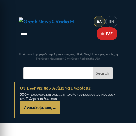
ΕΛ
|
EN
LIVE
Η Ελληνική Εφημερίδα της Ομογένειας στις ΗΠΑ, Νέα, Πολιτισμός και Τέχνη
The Greek Newspaper & the Greek Radio in the USA
Οι Έλληνες που Αξίζει να Γνωρίζεις
500+ πρόσωπα και φορείς από όλο τον κόσμο που κρατούν
τον Ελληνισμό ζωντανό
Ανακάλυψέ τους →