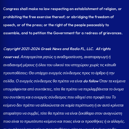
Congress shall make no law respecting an establishment of religion, or
prohibiting the free exercise thereof; or abridging the freedom of
speech, or of the press; or the right of the people peaceably to
assemble, and to petition the Government for a redress of grievances.
Copyright 2021-2024 Greek News and Radio FL, LLC
. All rights
reserved. Απαγορεύται ρητώς η αναδημοσίευση, αναπαραγωγή ή
αναδιανομή μέρους ή όλου του υλικού του ιστοχώρου χωρίς τις κάτωθι
προυποθέσεις: Θα υπάρχει ενεργός σύνδεσμος προς το άρθρο ή την
σελίδα.
Ο ενεργός σύνδεσμος θα πρέπει να είναι do follow Όταν τα κείμενα
υπογράφονται από συντάκτες, τότε θα πρέπει να περιλαμβάνεται το όνομα
του συντάκτη και ο ενεργός σύνδεσμος που οδηγεί στο προφίλ του Το
κείμενο δεν πρέπει να αλλοιώνεται σε καμία περίπτωση ή αν αυτό κρίνεται
απαραίτητο να συμβεί, τότε θα πρέπει να είναι ξεκάθαρο στον αναγνώστη
ποιο είναι το πρωτότυπο κείμενο και ποιες είναι οι προσθήκες ή οι αλλαγές.