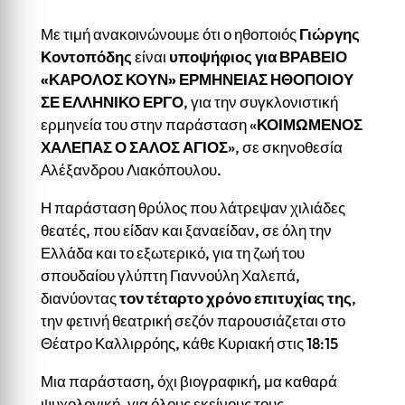
Με τιμή ανακοινώνουμε ότι ο ηθοποιός
Γιώργης
Κοντοπόδης
είναι
υποψήφιος για ΒΡΑΒΕΙΟ
«ΚΑΡΟΛΟΣ ΚΟΥΝ» ΕΡΜΗΝΕΙΑΣ ΗΘΟΠΟΙΟΥ
ΣΕ ΕΛΛΗΝΙΚΟ ΕΡΓΟ
, για την συγκλονιστική
ερμηνεία του στην παράσταση «
ΚΟΙΜΩΜΕΝΟΣ
ΧΑΛΕΠΑΣ Ο ΣΑΛΟΣ ΑΓΙΟΣ
», σε σκηνοθεσία
Αλέξανδρου Λιακόπουλου.
Η παράσταση θρύλος που λάτρεψαν χιλιάδες
θεατές, που είδαν και ξαναείδαν, σε όλη την
Ελλάδα και το εξωτερικό, για τη ζωή του
σπουδαίου γλύπτη Γιαννούλη Χαλεπά,
διανύοντας
τον τέταρτο χρόνο επιτυχίας της
,
την φετινή θεατρική σεζόν παρουσιάζεται στο
Θέατρο Καλλιρρόης, κάθε Κυριακή στις 18:15
Μια παράσταση, όχι βιογραφική, μα καθαρά
ψυχολογική, για όλους εκείνους τους